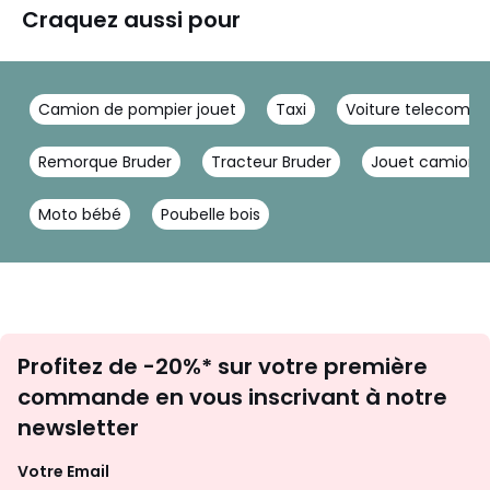
Craquez aussi pour
Camion de pompier jouet
Taxi
Voiture telecomma
Remorque Bruder
Tracteur Bruder
Jouet camion p
Moto bébé
Poubelle bois
Inscription
Profitez de -20%* sur votre première
newsletter
commande en vous inscrivant à notre
newsletter
Votre Email