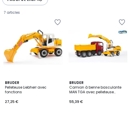
gauche
droite
7 articles
BRUDER
BRUDER
Pelleteuse Liebherr avec
Camion à benne basculante
fonctions
MAN TGA avec pelleteuse
27,25
Liebherr
27,25 €
55,39 €
€.