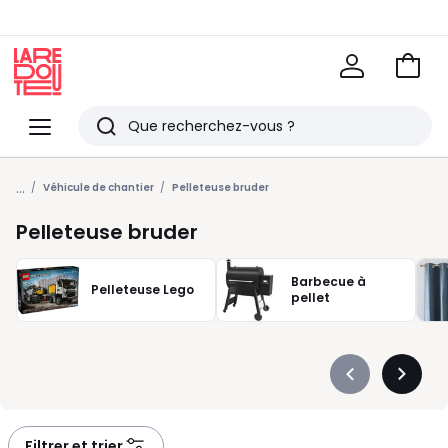
Voir
mon
La
panie
Redoute
Menu
Rechercher
Derniers
...
articles
Véhicule de chantier
Pelleteuse bruder
vus
Pelleteuse bruder
Barbecue à
Pelleteuse Lego
pellet
Précédent
Suivan
-
-
défiler
défiler
à
à
Filtrer et trier