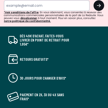
OK
*Voir conditions de l'offre
. En vous abonnant, vous consentez à recevoir des
communications commerciales personnalisées de la part de La Redoute. Vous
pouvez vous
désabonner
à tout moment. Pour en savoir plus, consultez
notre politique de confidentialité.
DÈS 49€ D’ACHAT, FAITES-VOUS
LIVRER EN POINT DE RETRAIT POUR
1,95€*
RETOURS GRATUITS*
30 JOURS POUR CHANGER D'AVIS*
PAIEMENT EN 2X, 3X OU 4X SANS
FRAIS*