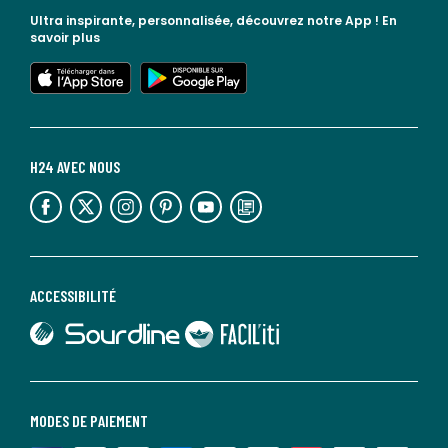
Ultra inspirante, personnalisée, découvrez notre App !
En
savoir plus
lien vers l'app store
lien vers google play
H24 AVEC NOUS
lien vers l'espace réseaux sociaux
lien vers l'espace réseaux sociaux
lien vers l'espace réseaux sociaux
lien vers l'espace réseaux sociaux
lien vers l'espace réseaux sociaux
lien vers le blog la redoute
ACCESSIBILITÉ
lien vers Sourdline
lien vers Faciliti
MODES DE PAIEMENT