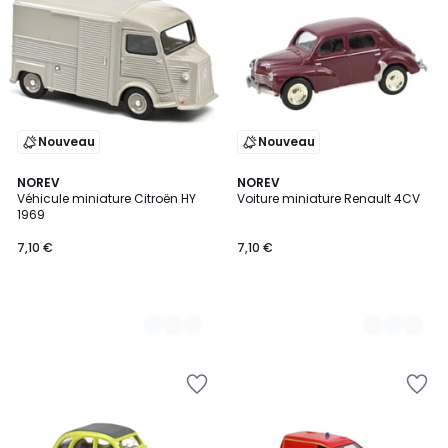
Nouveau
Nouveau
2
NOREV
2
NOREV
Véhicule miniature Citroën HY
Voiture miniature Renault 4CV
Couleurs
Couleurs
1969
7,10 €
7,10 €