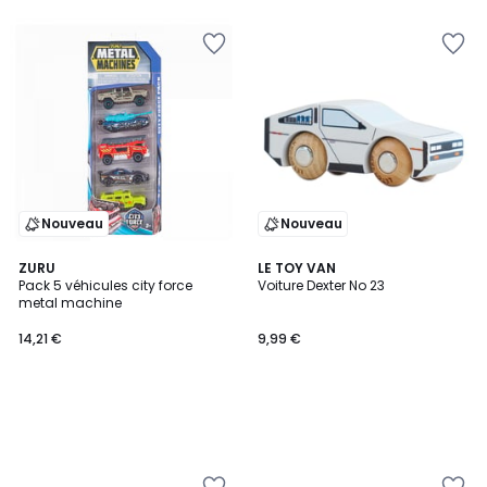
5
Nouveau
Nouveau
ZURU
LE TOY VAN
Pack 5 véhicules city force
Voiture Dexter No 23
metal machine
14,21 €
9,99 €