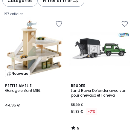
Catégories
Filtrer et trier
gauche
droite
217 articles
Nouveau
5
PETITE AMELIE
BRUDER
/
Garage enfant MIEL
Land Rover Defender avec van
5
pour chevaux et 1 cheva
44,95
44,95 €
55,99 €
€.
51,83 €
-7%
5
/