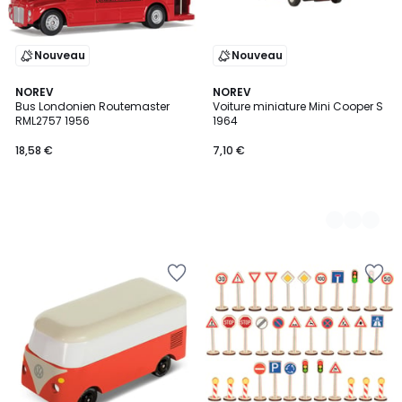
Nouveau
Nouveau
NOREV
2
NOREV
Bus Londonien Routemaster
Voiture miniature Mini Cooper S
Couleurs
RML2757 1956
1964
18,58 €
7,10 €