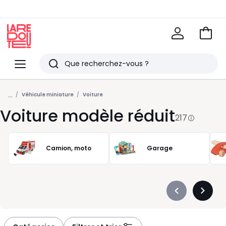
Voir
mon
La
panie
Redoute
Menu
Rechercher
Derniers
...
articles
Véhicule miniature
Voiture
Voiture modèle réduit
vus
217
Camion, moto
Garage
Précédent
Suivan
-
-
défiler
défiler
à
à