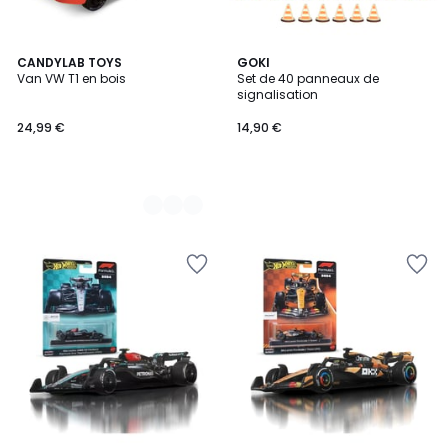
2
CANDYLAB TOYS
GOKI
Van VW T1 en bois
Set de 40 panneaux de
Couleurs
signalisation
24,99 €
14,90 €