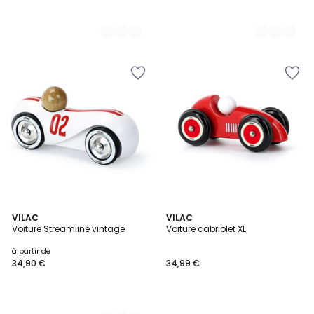
2
VILAC
VILAC
Voiture Streamline vintage
Voiture cabriolet XL
Couleurs
à partir de
34,90 €
34,99 €