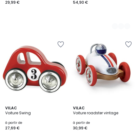
29,99 €
54,90 €
2
VILAC
4
VILAC
Voiture Swing
Voiture roadster vintage
Couleurs
Couleurs
à partir de
à partir de
27,69 €
30,99 €