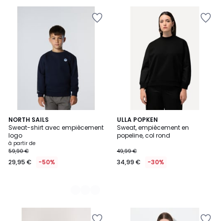
€
56%
de
réduction
appliquée.
3
NORTH SAILS
ULLA POPKEN
Sweat-shirt avec empiècement
Sweat, empiècement en
Couleurs
logo
popeline, col rond
à partir de
59,90 €
49,99 €
29,95 €
-50%
34,99 €
-30%