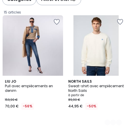
15 articles
LIU JO
6
NORTH SAILS
Pull avec empiècements en
Sweat-shirt avec empiècement
Couleurs
denim
North Sails
70,00
à partir de
159,90 €
89,90 €
€
70,00 €
-56%
44,95 €
-50%
au
lieu
de
159,90