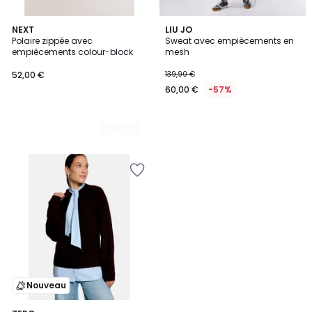
2
NEXT
LIU JO
Polaire zippée avec
Sweat avec empiècements en
Couleurs
empiècements colour-block
mesh
52,00 €
139,90 €
60,00 €
-57%
Nouveau