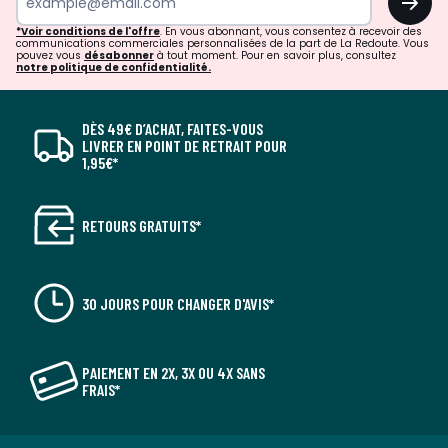
*Voir conditions de l'offre
. En vous abonnant, vous consentez à recevoir des
communications commerciales personnalisées de la part de La Redoute. Vous
pouvez vous
désabonner
à tout moment. Pour en savoir plus, consultez
notre politique de confidentialité.
DÈS 49€ D’ACHAT, FAITES-VOUS
LIVRER EN POINT DE RETRAIT POUR
1,95€*
RETOURS GRATUITS*
30 JOURS POUR CHANGER D'AVIS*
PAIEMENT EN 2X, 3X OU 4X SANS
FRAIS*