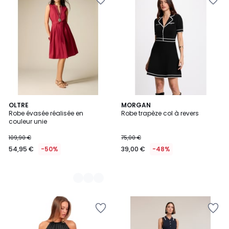
2
OLTRE
MORGAN
Robe évasée réalisée en
Robe trapèze col à revers
Couleurs
couleur unie
109,90 €
75,00 €
54,95 €
-50%
39,00 €
-48%