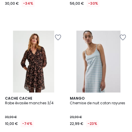
30,00 €
-34%
56,00 €
-30%
CACHE CACHE
2
MANGO
Robe évasée manches 3/4
Chemise de nuit coton rayures
Couleurs
39,99 €
29,99 €
10,00 €
-74%
22,99 €
-23%