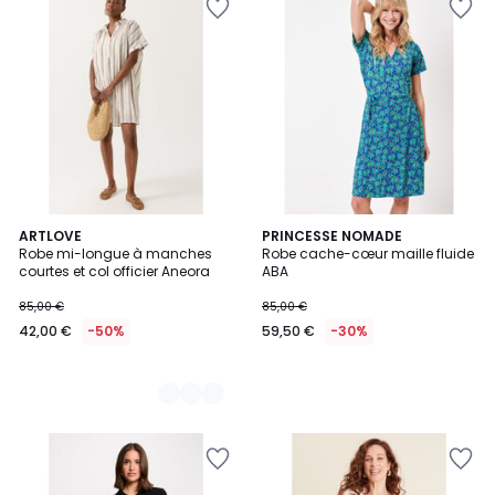
2
ARTLOVE
PRINCESSE NOMADE
Robe mi-longue à manches
Robe cache-cœur maille fluide
Couleurs
courtes et col officier Aneora
ABA
85,00 €
85,00 €
42,00 €
-50%
59,50 €
-30%