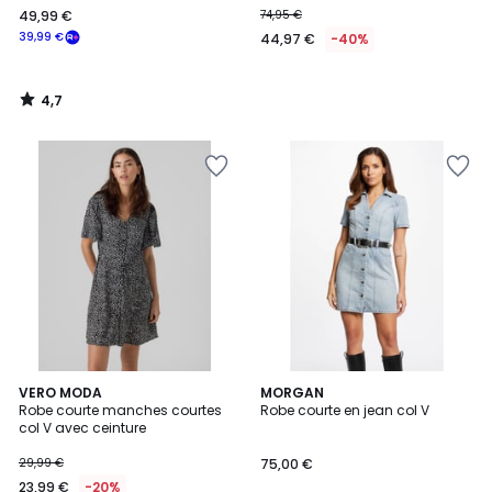
49,99 €
74,95 €
€
39,99 €
44,97 €
-40%
souscrivez
à
notre
4,7
programme
/
5
pour
payer
à
la
place
39,99
€.
5
2
VERO MODA
2
MORGAN
/
Robe courte manches courtes
Robe courte en jean col V
Couleurs
Couleurs
5
col V avec ceinture
29,99 €
75,00 €
23,99 €
-20%