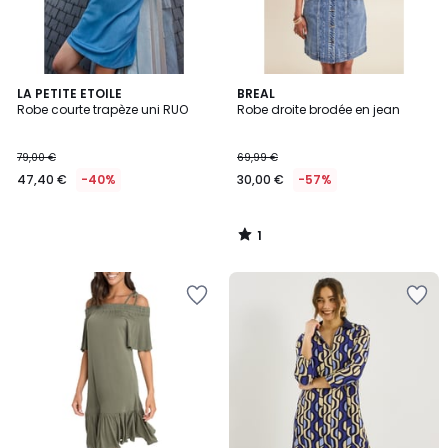
1
LA PETITE ETOILE
BREAL
/
Robe courte trapèze uni RUO
Robe droite brodée en jean
5
79,00 €
69,99 €
47,40 €
-40%
30,00 €
-57%
1
/
5