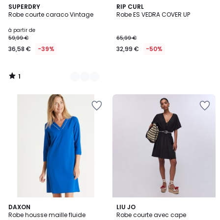
1
3
SUPERDRY
RIP CURL
/
Robe courte caraco Vintage
Robe ES VEDRA COVER UP
Couleurs
5
à partir de
59,99 €
65,99 €
36,58 €
-39%
32,99 €
-50%
1
/
5
4
3
DAXON
2
LIU JO
/
Robe housse maille fluide
Robe courte avec cape
Couleurs
Couleurs