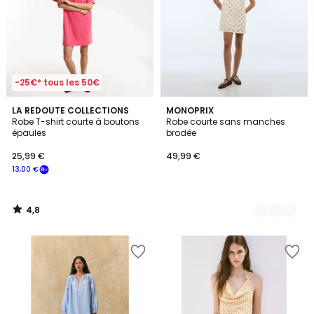
-25€* tous les 50€
4,8
LA REDOUTE COLLECTIONS
2
MONOPRIX
/ 5
Robe T-shirt courte à boutons
Robe courte sans manches
Couleurs
épaules
brodée
25,99 €
49,99 €
13,00 €
4,8
/
5