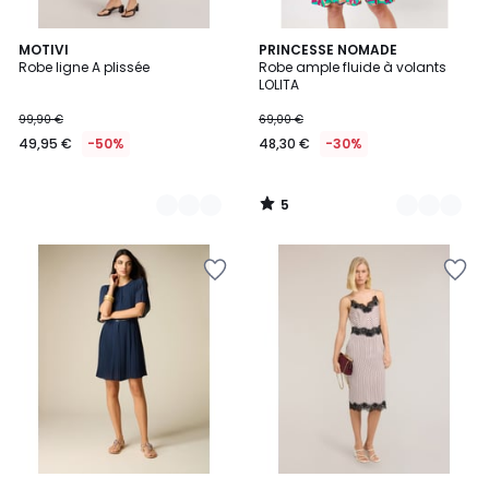
5
2
MOTIVI
3
PRINCESSE NOMADE
/
Robe ligne A plissée
Robe ample fluide à volants
Couleurs
Couleurs
5
LOLITA
99,90 €
69,00 €
49,95 €
-50%
48,30 €
-30%
5
/
5