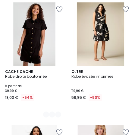
2
CACHE CACHE
OLTRE
Robe droite boutonnée
Robe évasée imprimée
Couleurs
à partir de
39,99 €
119,90 €
18,00 €
-54%
59,95 €
-50%