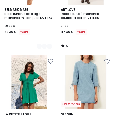
5
2
SELMARK MARE
ARTLOVE
/
Robe tunique de plage
Robe courte à manches
Couleurs
5
manches mi-longues KALEIDO
courtes et col en V Fatou
69,00 €
95,00 €
48,30 €
-30%
47,00 €
-50%
5
/
5
⚡Prix ronds
LA PETITE ETOILE
SESSUN