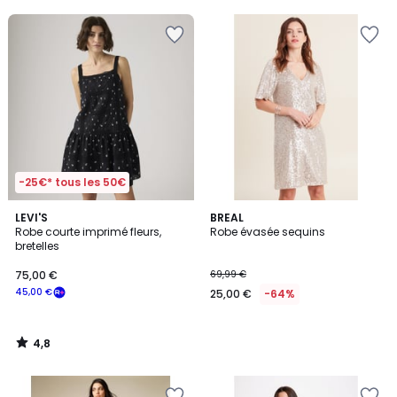
5
-25€* tous les 50€
4,8
LEVI'S
BREAL
/ 5
Robe courte imprimé fleurs,
Robe évasée sequins
bretelles
75,00 €
69,99 €
45,00 €
25,00 €
-64%
4,8
/
5