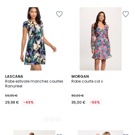
2
LASCANA
MORGAN
Robe estivale manches courtes
Robe courte col v
Couleurs
Ranunkel
59,95 €
80,00 €
29,98 €
-49%
35,00 €
-56%