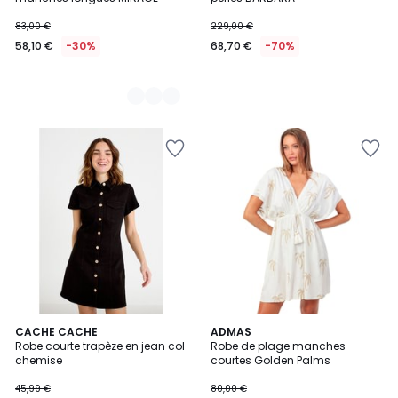
83,00 €
229,00 €
58,10 €
-30%
68,70 €
-70%
CACHE CACHE
ADMAS
Robe courte trapèze en jean col
Robe de plage manches
chemise
courtes Golden Palms
45,99 €
80,00 €