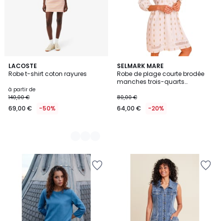
2
LACOSTE
SELMARK MARE
Robe t-shirt coton rayures
Robe de plage courte brodée
Couleurs
manches trois-quarts
COMPLEMENTOS
à partir de
140,00 €
80,00 €
69,00 €
-50%
64,00 €
-20%