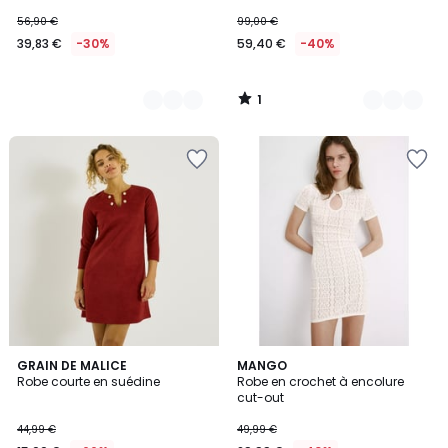
56,90 €
99,00 €
39,83 €
-30%
59,40 €
-40%
1
/
5
GRAIN DE MALICE
MANGO
Robe courte en suédine
Robe en crochet à encolure
cut-out
44,99 €
49,99 €