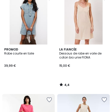
4,4
PROMOD
LA FIANCÉE
/ 5
Robe courte en toile
Dessous de robe en voile de
coton bio unie FIONA
39,99 €
15,00 €
4,4
/
5