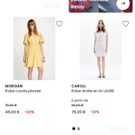
Relay
5
MORGAN
3
CAROLL
/
Robe courte plissée
Robe droite en lin LAURE
Couleurs
5
à partir de
70,00 €
110,00 €
49,00 €
-30%
75,00 €
-31%
5
/