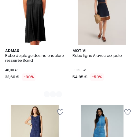
2
ADMAS
MOTIVI
Robe de plage dos nu encolure
Robe ligne A avec col polo
Couleurs
resserrée Sand
48,00 €
109,90 €
33,60 €
-30%
54,95 €
-50%