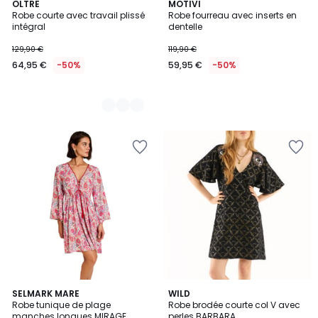
2
OLTRE
MOTIVI
Robe courte avec travail plissé
Robe fourreau avec inserts en
Couleurs
intégral
dentelle
129,90 €
119,90 €
64,95 €
-50%
59,95 €
-50%
2
SELMARK MARE
WILD
Robe tunique de plage
Robe brodée courte col V avec
Couleurs
manches longues MIRAGE
perles BARBARA