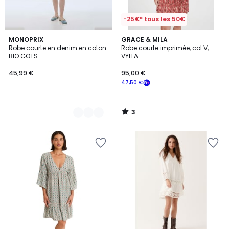
-25€* tous les 50€
3
2
MONOPRIX
GRACE & MILA
/
Robe courte en denim en coton
Robe courte imprimée, col V,
Couleurs
5
BIO GOTS
VYLLA
45,99 €
95,00 €
47,50 €
3
/
5