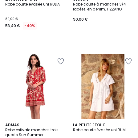
Robe courte évasée uni RULIA
Robe courte à manches 3/4
lacées, en denim, TIZZANO
89,00 €
90,00 €
53,40 €
-40%
1
2
ADMAS
2
LA PETITE ETOILE
/
Robe estivale manches trois-
Robe courte évasée uni RUMI
Couleurs
Couleurs
5
quarts Sun Summer