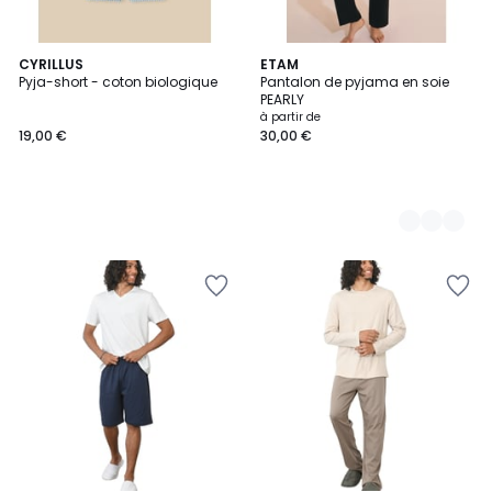
CYRILLUS
4
ETAM
Pyja-short - coton biologique
Pantalon de pyjama en soie
Couleurs
PEARLY
à partir de
19,00 €
30,00 €