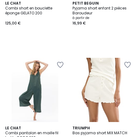
LE CHAT
PETIT BEGUIN
Combi short en bouclette
Pyjama short enfant 2 pièces
éponge GELATO 200
Baroudeur
à partir de
125,00 €
16,99 €
LE CHAT
3
TRIUMPH
Combi pantalon en maille fil
Bas pyjama short MIX MATCH
Couleurs