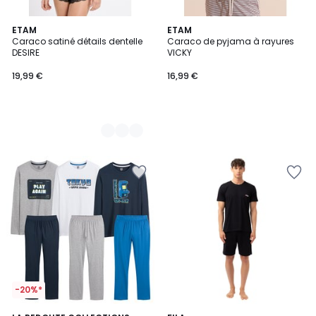
7
ETAM
ETAM
Caraco satiné détails dentelle
Caraco de pyjama à rayures
Couleurs
DESIRE
VICKY
19,99 €
16,99 €
-20%*