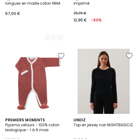
Couleurs
longues en maille coton NINA
imprimé
57,00 €
25,95 €
12,95 €
-50%
1
14
PREMIERS MOMENTS
UNDIZ
/
Pyjama velours - 100% coton
Top en jersey noir NIGHTBASICIZ
Couleurs
5
biologique - 1 à 6 mois