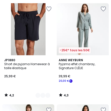
pour
payer
à
la
place
31,99
€.
-25€* tous les 50€
4,2
4,3
5
JP1880
ANNE WEYBURN
/ 5
/ 5
Short de pyjama Homewear à
Pyjama effet chambray,
Couleurs
taille élastique
Signature CLÉLIE
25,99 €
39,99 €
20,00 €
4,2
4,3
/
/
5
5