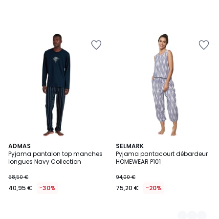
ADMAS
2
SELMARK
Pyjama pantalon top manches
Pyjama pantacourt débardeur
Couleurs
longues Navy Collection
HOMEWEAR P101
58,50 €
94,00 €
40,95 €
-30%
75,20 €
-20%