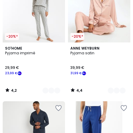
-20%*
-20%*
4,2
4,4
2
SO'HOME
3
ANNE WEYBURN
/ 5
/ 5
Pyjama imprimé
Pyjama satin
Couleurs
Couleurs
29,99 €
39,99 €
23,99 €
31,99 €
4,2
4,4
/
/
5
5