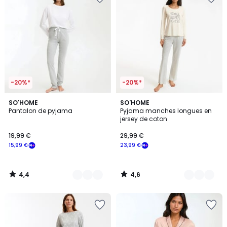
-20%*
-20%*
4,4
4,6
2
SO'HOME
3
SO'HOME
/ 5
/ 5
Pantalon de pyjama
Pyjama manches longues en
Couleurs
Couleurs
jersey de coton
19,99 €
29,99 €
15,99 €
23,99 €
4,4
4,6
/
/
5
5