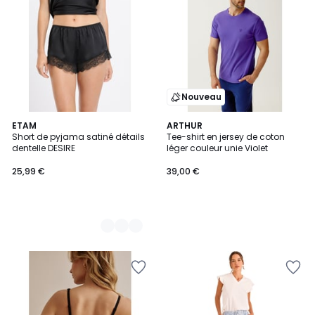
Nouveau
8
ETAM
ARTHUR
Short de pyjama satiné détails
Tee-shirt en jersey de coton
Couleurs
dentelle DESIRE
léger couleur unie Violet
25,99 €
39,00 €