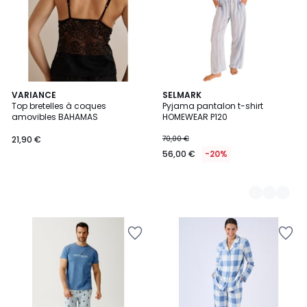
VARIANCE
2
SELMARK
Top bretelles à coques
Pyjama pantalon t-shirt
Couleurs
amovibles BAHAMAS
HOMEWEAR P120
21,90 €
70,00 €
56,00 €
-20%