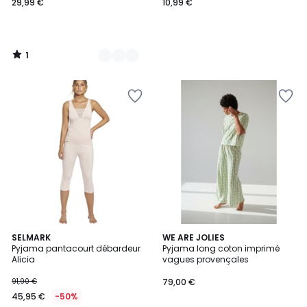
29,99 €
10,99 €
1
/
5
2
SELMARK
WE ARE JOLIES
Pyjama pantacourt débardeur
Pyjama long coton imprimé
Couleurs
Alicia
vagues provençales
91,90 €
79,00 €
45,95 €
-50%