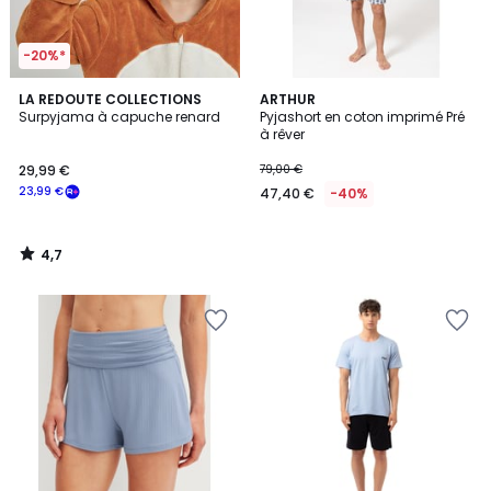
-20%*
4,7
LA REDOUTE COLLECTIONS
ARTHUR
/ 5
Surpyjama à capuche renard
Pyjashort en coton imprimé Pré
à rêver
29,99 €
79,00 €
23,99 €
47,40 €
-40%
4,7
/
5