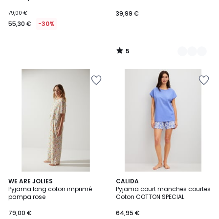
79,00 €
39,99 €
55,30 €
-30%
5
/
5
WE ARE JOLIES
CALIDA
Pyjama long coton imprimé
Pyjama court manches courtes
pampa rose
Coton COTTON SPECIAL
79,00 €
64,95 €