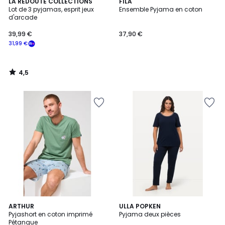
4,5
LA REDOUTE COLLECTIONS
FILA
/ 5
Lot de 3 pyjamas, esprit jeux
Ensemble Pyjama en coton
d'arcade
39,99 €
37,90 €
31,99 €
4,5
/
5
5
ARTHUR
7
ULLA POPKEN
/
Pyjashort en coton imprimé
Pyjama deux pièces
Couleurs
5
Pétanque