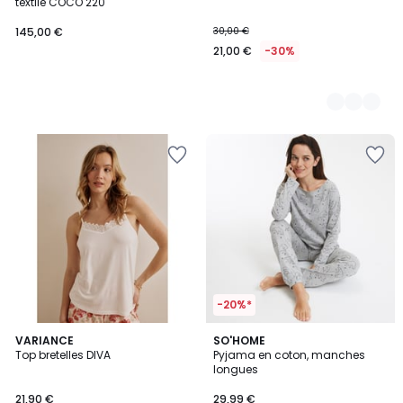
textile COCO 220
145,00 €
30,00 €
21,00 €
-30%
-20%*
4,2
VARIANCE
SO'HOME
/ 5
Top bretelles DIVA
Pyjama en coton, manches
longues
21,90 €
29,99 €