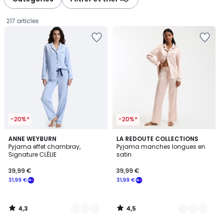
gauche
droite
217 articles
-20%*
-20%*
4,3
4,5
2
ANNE WEYBURN
2
LA REDOUTE COLLECTIONS
/ 5
/ 5
Pyjama effet chambray,
Pyjama manches longues en
Couleurs
Couleurs
Signature CLÉLIE
satin
39,99
39,99 €
39,99 €
€
31,99 €
31,99 €
souscrivez
à
notre
4,3
4,5
programme
/
/
5
5