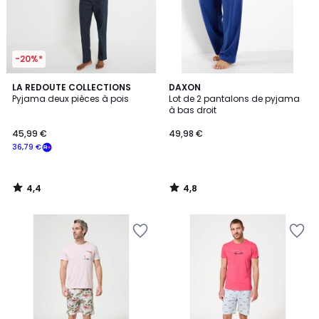
-20%*
4,4
4,8
LA REDOUTE COLLECTIONS
DAXON
/ 5
/ 5
Pyjama deux pièces à pois
Lot de 2 pantalons de pyjama
à bas droit
45,99 €
49,98 €
36,79 €
4,4
4,8
/
/
5
5