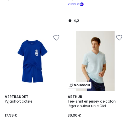
23,99 €
4,2
/
5
Nouveau
VERTBAUDET
ARTHUR
Pyjashort côtelé
Tee-shirt en jersey de coton
léger couleur unie Ciel
17,99 €
39,00 €