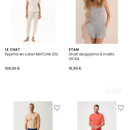
LE CHAT
3
ETAM
Pyjama en coton MATCHA 202
Short de pyjama à motifs
Couleurs
VICKA
109,00 €
15,99 €