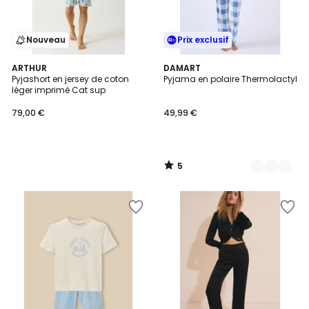
Nouveau
Prix exclusif
5
ARTHUR
2
DAMART
/
Pyjashort en jersey de coton
Pyjama en polaire Thermolactyl
Couleurs
5
léger imprimé Cat sup
79,00 €
49,99 €
5
/
5