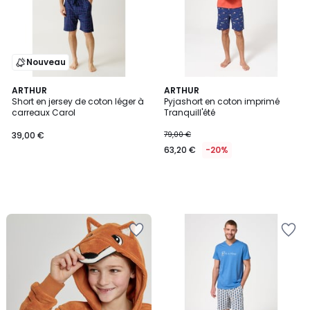
Nouveau
ARTHUR
ARTHUR
Short en jersey de coton léger à
Pyjashort en coton imprimé
carreaux Carol
Tranquill'été
39,00 €
79,00 €
63,20 €
-20%