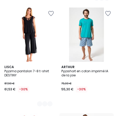
2
LISCA
ARTHUR
Pyjama pantalon 7-8 t-shirt
Pyjashort en coton imprimé IA
Couleurs
DESTINY
de la joie
87,90 €
79,00 €
61,53 €
-30%
55,30 €
-30%