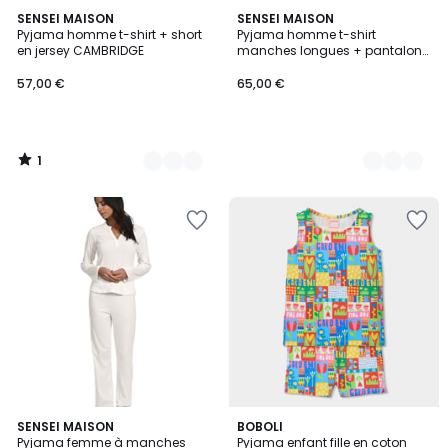
1
3
SENSEI MAISON
3
SENSEI MAISON
/
Pyjama homme t-shirt + short
Pyjama homme t-shirt
Couleurs
Couleurs
5
en jersey CAMBRIDGE
manches longues + pantalon
en jersey STANFORD
57,00 €
65,00 €
1
/
5
2
SENSEI MAISON
BOBOLI
Pyjama femme à manches
Pyjama enfant fille en coton