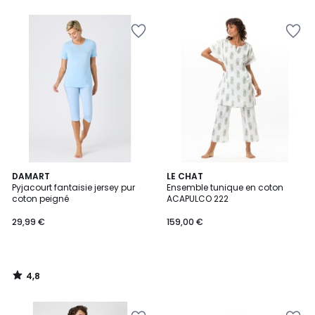
4,8
DAMART
LE CHAT
/ 5
Pyjacourt fantaisie jersey pur
Ensemble tunique en coton
coton peigné
ACAPULCO 222
29,99 €
159,00 €
4,8
/
5