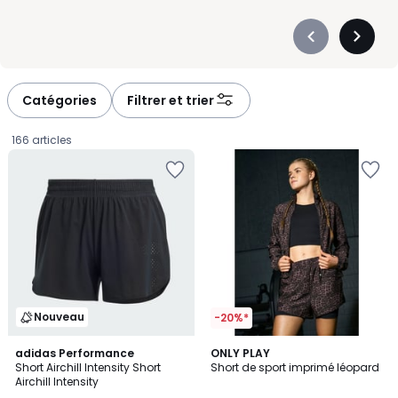
Précédent
Suivan
-
-
défiler
défiler
à
à
Catégories
Filtrer et trier
gauche
droite
166 articles
Nouveau
-20%*
adidas Performance
ONLY PLAY
Short Airchill Intensity Short
Short de sport imprimé léopard
Airchill Intensity
60,00