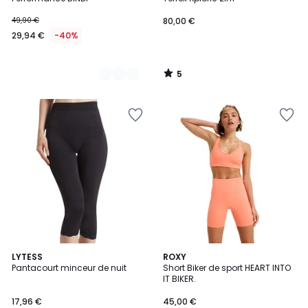
49,90 €
80,00 €
29,94 €
-40%
5
/
5
3,5
LYTESS
ROXY
/ 5
Pantacourt minceur de nuit
Short Biker de sport HEART INTO
IT BIKER.
17,96 €
45,00 €