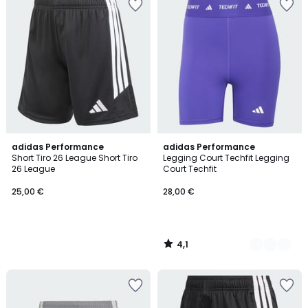
4,1
adidas Performance
2
adidas Performance
/ 5
Short Tiro 26 League Short Tiro
Legging Court Techfit Legging
Couleurs
26 League
Court Techfit
25,00 €
28,00 €
4,1
/
5