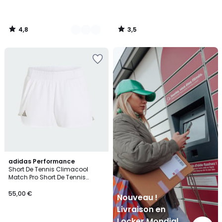
4,8
3,5
/
/
5
5
Nouveau
!
Livraison
en
Locker
Mondial
Relay
adidas Performance
Short De Tennis Climacool
Match Pro Short De Tennis
Climacool Match Pro
55,00 €
Nouveau !
Livraison en
Locker Mondial