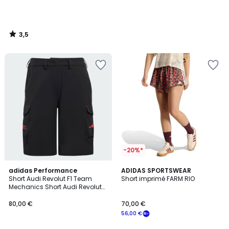
3,5
/
5
-20%*
adidas Performance
2
ADIDAS SPORTSWEAR
Short Audi Revolut F1 Team
Short imprimé FARM RIO
Couleurs
Mechanics Short Audi Revolut
F1 Team Mechanics
80,00 €
70,00 €
56,00 €