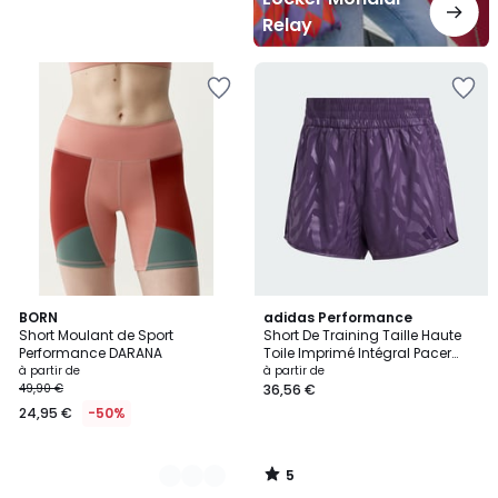
Relay
5
2
BORN
adidas Performance
/
Short Moulant de Sport
Short De Training Taille Haute
Couleurs
5
Performance DARANA
Toile Imprimé Intégral Pacer
Short De Training Taille Haute
à partir de
à partir de
Toile Imprimé Intégral Pacer
49,90 €
36,56 €
24,95 €
-50%
5
/