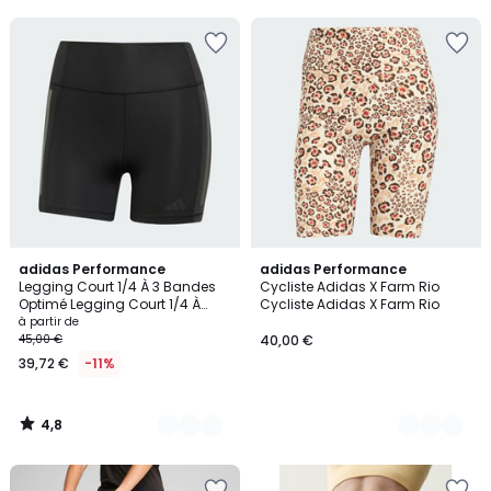
5
4,8
2
adidas Performance
2
adidas Performance
/ 5
Legging Court 1/4 À 3 Bandes
Cycliste Adidas X Farm Rio
Couleurs
Couleurs
Optimé Legging Court 1/4 À
Cycliste Adidas X Farm Rio
3 Bandes Optimé
à partir de
45,00 €
40,00 €
39,72 €
-11%
4,8
/
5