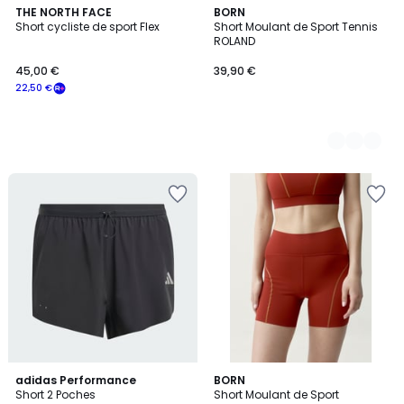
THE NORTH FACE
2
BORN
Short cycliste de sport Flex
Short Moulant de Sport Tennis
Couleurs
ROLAND
45,00 €
39,90 €
22,50 €
5
2
adidas Performance
2
BORN
/
Short 2 Poches
Short Moulant de Sport
Couleurs
Couleurs