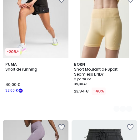
-20%*
PUMA
3
BORN
Short de running
Short Moulant de Sport
Couleurs
Seamless LINDY
à partir de
40,00 €
39,90 €
32,00 €
23,94 €
-40%