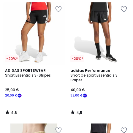
-20%*
-20%*
4,8
4,5
ADIDAS SPORTSWEAR
adidas Performance
/ 5
/ 5
Short Essentials 3-Stripes
Short de sport Essentials 3
Stripes
25,00 €
40,00 €
20,00 €
32,00 €
4,8
4,5
/
/
5
5