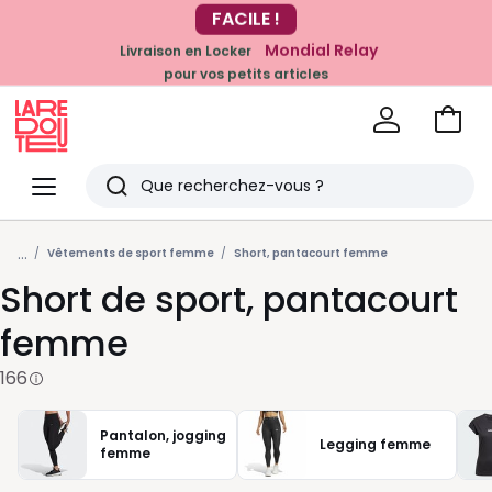
Mondial Relay
Livraison en Locker
pour vos petits articles
EN CE MOMENT
-20% dès 39€*
sur la mode
Voir
mon
La
panie
Redoute
Menu
Rechercher
Derniers
...
articles
Vêtements de sport femme
Short, pantacourt femme
Short de sport, pantacourt
vus
femme
166
Pantalon, jogging
Legging femme
femme