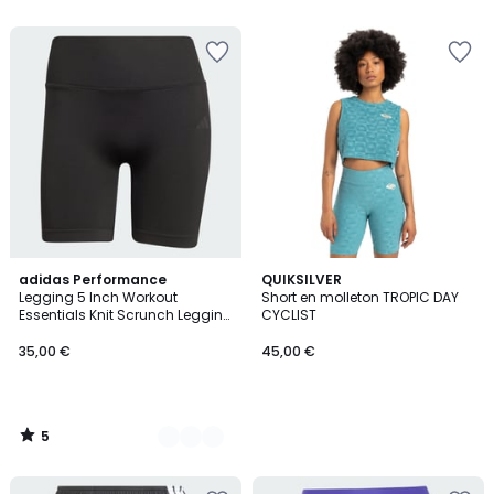
5
2
adidas Performance
QUIKSILVER
/
Legging 5 Inch Workout
Short en molleton TROPIC DAY
Couleurs
5
Essentials Knit Scrunch Legging
CYCLIST
5 Inch Workout Essentials Knit
Scrunch
35,00 €
45,00 €
5
/
5