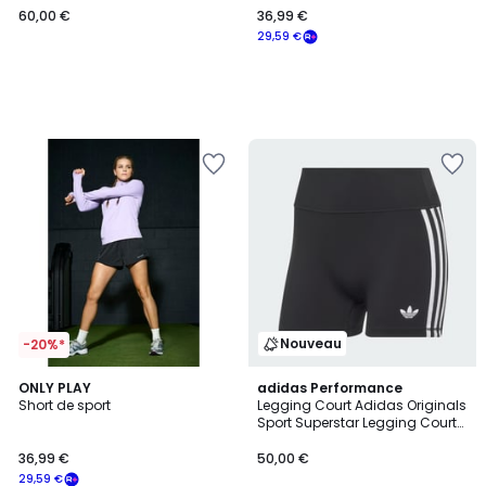
60,00 €
36,99 €
€.
29,59 €
Nouveau
-20%*
ONLY PLAY
3
adidas Performance
Short de sport
Legging Court Adidas Originals
Couleurs
Sport Superstar Legging Court
Adidas Originals Sport
Superstar
36,99 €
50,00 €
29,59 €