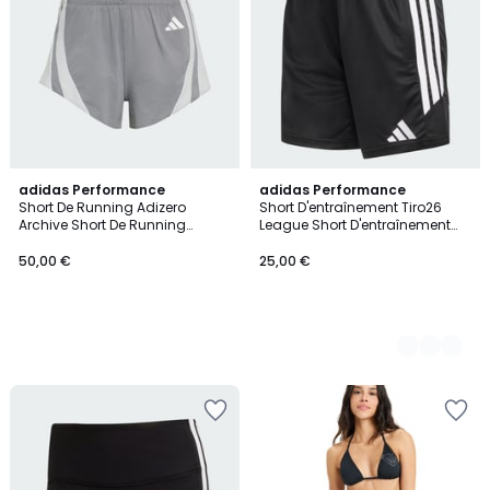
adidas Performance
3
adidas Performance
Short De Running Adizero
Short D'entraînement Tiro26
Couleurs
Archive Short De Running
League Short D'entraînement
Adizero Archive
Tiro26 League
50,00 €
25,00 €