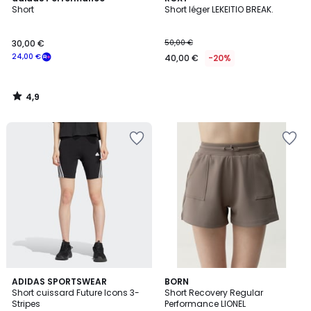
/ 5
Short
Short léger LEKEITIO BREAK.
30,00 €
50,00 €
24,00 €
40,00 €
-20%
4,9
/
5
4,4
ADIDAS SPORTSWEAR
2
BORN
/ 5
Short cuissard Future Icons 3-
Short Recovery Regular
Couleurs
Stripes
Performance LIONEL