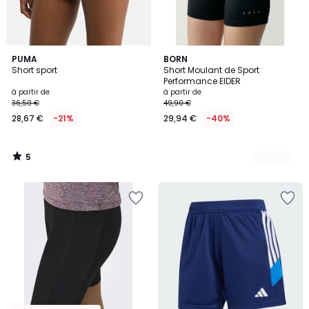
5
PUMA
2
BORN
/
Short sport
Short Moulant de Sport
Couleurs
5
Performance EIDER
à partir de
à partir de
36,50 €
49,90 €
28,67 €
-21%
29,94 €
-40%
5
/
5