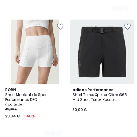
3
BORN
adidas Performance
Short Moulant de Sport
Short Terrex Xperior Clima365
Couleurs
Performance DEO
Mid Short Terrex Xperior
Clima365 Mid
à partir de
49,90 €
80,00 €
29,94 €
-40%