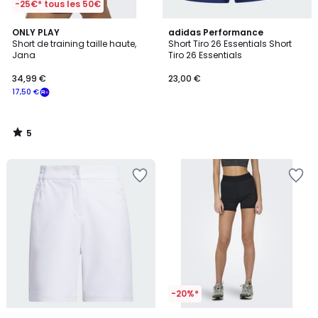
-25€* tous les 50€
5
ONLY PLAY
adidas Performance
/
Short de training taille haute,
Short Tiro 26 Essentials Short
5
Jana
Tiro 26 Essentials
34,99 €
23,00 €
17,50 €
5
/
5
-20%*