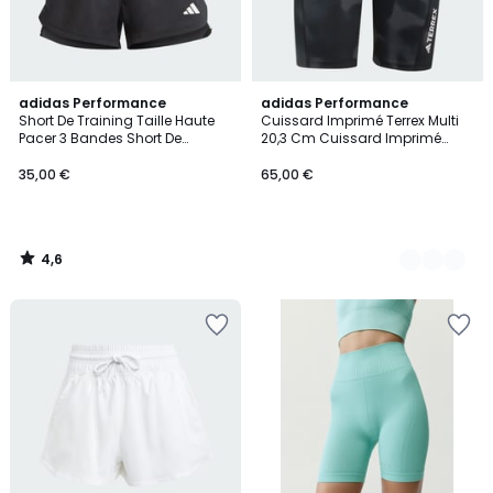
4,6
adidas Performance
2
adidas Performance
/ 5
Short De Training Taille Haute
Cuissard Imprimé Terrex Multi
Couleurs
Pacer 3 Bandes Short De
20,3 Cm Cuissard Imprimé
Training Taille Haute Pacer 3
Terrex Multi 20,3 Cm
Bandes
35,00 €
65,00 €
4,6
/
5