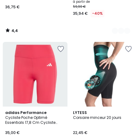
à partir de
36,75 €
59,90 €
35,94 €
-40%
4,4
/
5
4,8
3,5
2
adidas Performance
LYTESS
/ 5
/ 5
Cycliste Poche Optimé
Corsaire minceur 20 jours
Couleurs
Essentials 17,8 Cm Cycliste
Poche Optimé Essentials
17,8 Cm
35,00 €
22,45 €