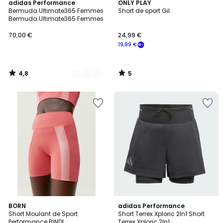
4,8
5
3
adidas Performance
ONLY PLAY
/ 5
/
Bermuda Ultimate365 Femmes
Short de sport Gil
Couleurs
5
Bermuda Ultimate365 Femmes
70,00 €
24,99 €
19,99 €
4,8
5
/
/
5
5
5
2
BORN
adidas Performance
/
Short Moulant de Sport
Short Terrex Xploric 2In1 Short
Couleurs
5
Performance BINDI
Terrex Xploric 2In1