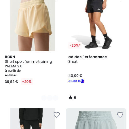
-20%*
5
7
BORN
adidas Performance
/
Short sport femme training
Short
Couleurs
5
PADMA 2.0
à partir de
49,90 €
40,00 €
32,00 €
39,92 €
-20%
5
/
5