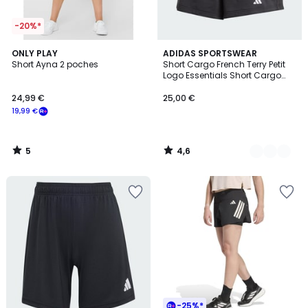
-20%*
5
4,6
ONLY PLAY
2
ADIDAS SPORTSWEAR
/
/ 5
Short Ayna 2 poches
Short Cargo French Terry Petit
Couleurs
5
Logo Essentials Short Cargo
French Terry Petit Logo
Essentials
24,99 €
25,00 €
19,99 €
5
4,6
/
/
5
5
-25%*