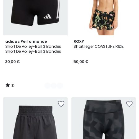
3
3
adidas Performance
ROXY
/
Short De Volley-Ball 3 Bandes
Short léger COASTLINE RIDE.
Couleurs
5
Short De Volley-Ball 3 Bandes
30,00 €
50,00 €
3
/
5