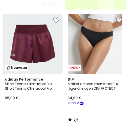
Nouveau
-20%*
2,5
adidas Performance
DIM
/ 5
Short Tennis Climacool Pro
Maillot de bain menstruel flux
Short Tennis Climacool Pro
léger à moyen DIM PROTECT
65,00 €
34,99 €
27,99 €
2,5
/
5