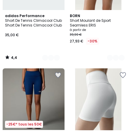
4,4
2
adidas Performance
2
BORN
/ 5
Short De Tennis Climacool Club
Short Moulant de Sport
Couleurs
Couleurs
Short De Tennis Climacool Club
Seamless ERIS
à partir de
35,00 €
39,90 €
27,93 €
-30%
4,4
/
5
-25€* tous les 50€