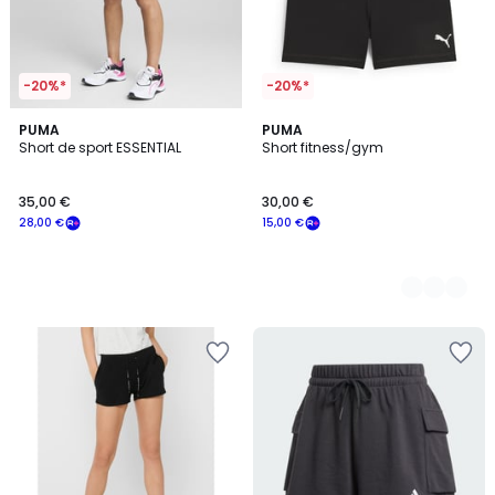
-20%*
-20%*
PUMA
2
PUMA
Short de sport ESSENTIAL
Short fitness/gym
Couleurs
35,00 €
30,00 €
28,00 €
15,00 €