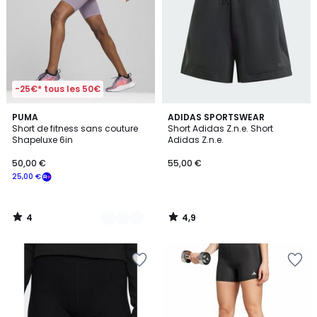
-25€* tous les 50€
4
4,9
2
PUMA
ADIDAS SPORTSWEAR
/
/ 5
Short de fitness sans couture
Short Adidas Z.n.e. Short
Couleurs
5
Shapeluxe 6in
Adidas Z.n.e.
50,00 €
55,00 €
25,00 €
4
4,9
/
/
5
5