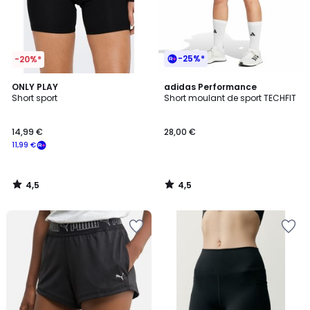
-25%*
-20%*
4,5
4,5
ONLY PLAY
adidas Performance
/ 5
/ 5
Short sport
Short moulant de sport TECHFIT
14,99 €
28,00 €
11,99 €
4,5
4,5
/
/
5
5