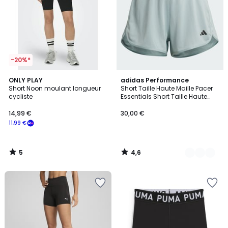
-20%*
5
4,6
ONLY PLAY
2
adidas Performance
/
/ 5
Short Noon moulant longueur
Short Taille Haute Maille Pacer
Couleurs
5
cycliste
Essentials Short Taille Haute
Maille Pacer Essentials
14,99 €
30,00 €
11,99 €
5
4,6
/
/
5
5