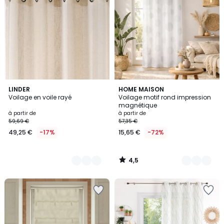
4,5
4
LINDER
9
HOME MAISON
/ 5
Voilage en voile rayé
Voilage motif rond impression
Couleurs
Couleurs
magnétique
à partir de
à partir de
59,69 €
57,35 €
49,25 €
-17%
15,65 €
-72%
4,5
/
5