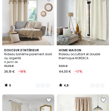
5
4,8
2
DOUCEUR D'INTÉRIEUR
8
HOME MAISON
/
/ 5
Rideau bohème parement doré
Rideau occultant et doublé
Couleurs
Couleurs
5
ou argenté
thermique NORDICA
à partir de
30,94 €
53,16 €
26,15 €
-16%
44,00 €
-17%
5
4,8
/
/
5
5