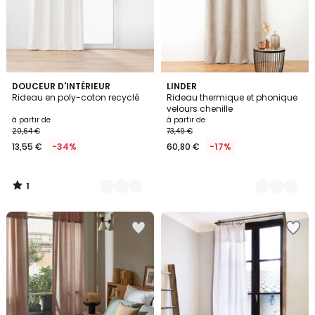
1
7
DOUCEUR D'INTÉRIEUR
4
LINDER
/
Rideau en poly-coton recyclé
Rideau thermique et phonique
Couleurs
Couleurs
5
velours chenille
à partir de
à partir de
20,64 €
73,49 €
13,55 €
-34%
60,80 €
-17%
1
/
5