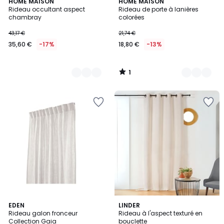
1
6
HOME MAISON
2
HOME MAISON
/
Rideau occultant aspect
Rideau de porte à lanières
Couleurs
Couleurs
5
chambray
colorées
43,17 €
21,74 €
35,60 €
-17%
18,80 €
-13%
1
/
5
17
EDEN
5
LINDER
Rideau galon fronceur
Rideau à l'aspect texturé en
Couleurs
Couleurs
Collection Gaia
bouclette