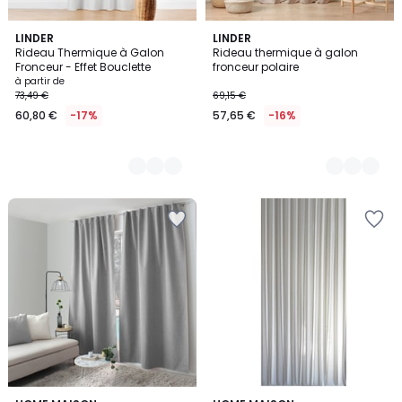
6
LINDER
4
LINDER
Rideau Thermique à Galon
Rideau thermique à galon
Couleurs
Couleurs
Fronceur - Effet Bouclette
fronceur polaire
à partir de
73,49 €
69,15 €
60,80 €
-17%
57,65 €
-16%