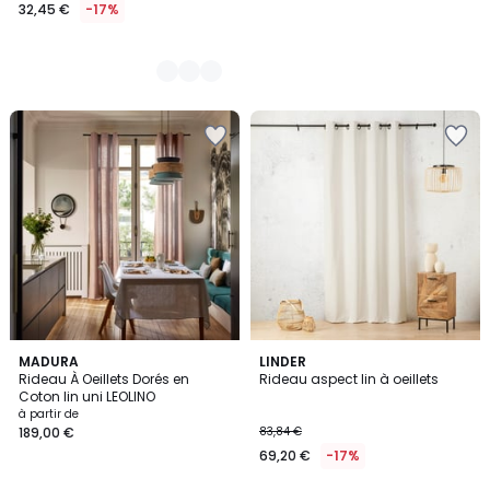
32,45 €
-17%
6
MADURA
6
LINDER
Rideau À Oeillets Dorés en
Rideau aspect lin à oeillets
Couleurs
Couleurs
Coton lin uni LEOLINO
à partir de
189,00 €
83,84 €
69,20 €
-17%