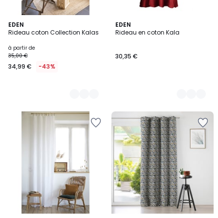
12
EDEN
5
EDEN
Rideau coton Collection Kalas
Rideau en coton Kala
Couleurs
Couleurs
à partir de
35,00 €
30,35 €
34,99 €
-43%