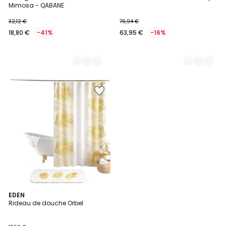
Couleurs
Couleurs
Mimosa - QABANE
32,12 €
76,94 €
18,80 €
-41%
63,95 €
-16%
2
EDEN
Rideau de douche Orbel
Couleurs