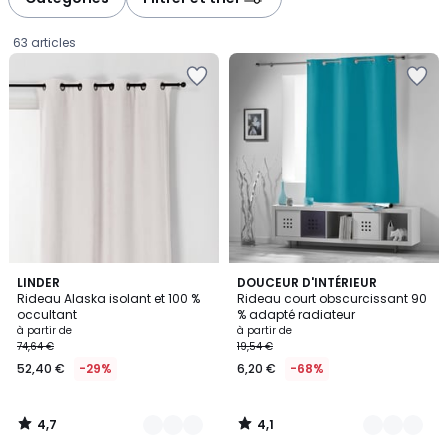
gauche
droite
63 articles
4,7
4,1
18
LINDER
12
DOUCEUR D'INTÉRIEUR
/ 5
/ 5
Rideau Alaska isolant et 100 %
Rideau court obscurcissant 90
Couleurs
Couleurs
occultant
% adapté radiateur
Prix
à partir de
à partir de
74,64 €
19,54 €
à
52,40 €
-29%
6,20 €
-68%
partir
de
52,40
4,7
4,1
€
/
/
5
5