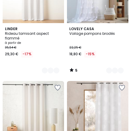
5
4
LINDER
4
LOVELY CASA
/
Rideau tamisant aspect
Voilage pompons brodés
Couleurs
Couleurs
5
flammé
à partir de
35,54 €
22,25 €
29,30 €
-17%
18,80 €
-15%
5
/
5