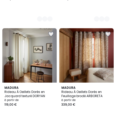
5
MADURA
MADURA
/
Rideau À Oeillets Dorés en
Rideau À Oeillets Dorés en
5
Jacquard texturé DORYAN
Feuillage brodé ARBORETA
à partir de
à partir de
119,00 €
339,00 €