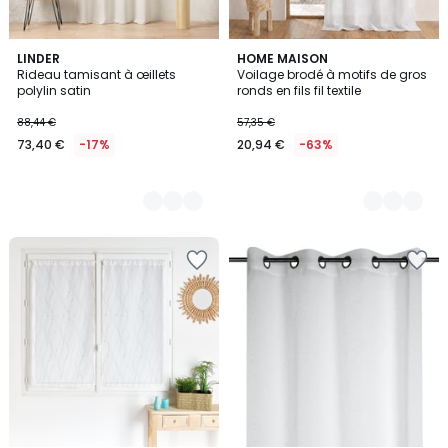
7
LINDER
3
HOME MAISON
Rideau tamisant à œillets
Voilage brodé à motifs de gros
Couleurs
Couleurs
polylin satin
ronds en fils fil textile
88,44 €
57,35 €
73,40 €
-17%
20,94 €
-63%