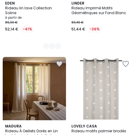
7
EDEN
LINDER
Rideau lin lave Collection
Rideau Imprimé Motifs
Couleurs
Soline
Géométriques sur Fond Blanc
à partir de
86,90 €
80,49 €
52,14 €
-41%
51,44 €
-36%
4
MADURA
2
LOVELY CASA
Rideau À Oeillets Dorés en Lin
Rideau motifs palmier brodés
Couleurs
Couleurs