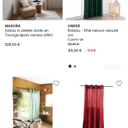
4
MADURA
3
LINDER
/
rideau à oeillets dorés en
Rideau - Effet velours velouté
Couleurs
5
Tissage épais laineux LENIO
uni
à partir de
329,00 €
96,49 €
44,00 €
-54%
4
/
5