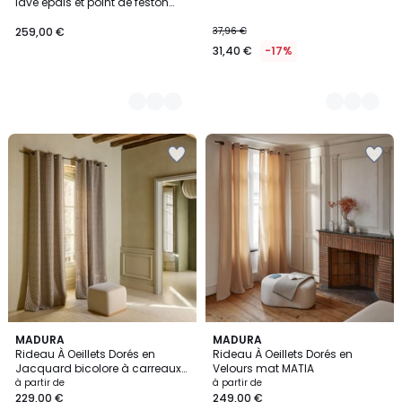
lavé épais et point de feston
NINO
259,00 €
37,96 €
31,40 €
-17%
3
MADURA
8
MADURA
Rideau À Oeillets Dorés en
Rideau À Oeillets Dorés en
Couleurs
Couleurs
Jacquard bicolore à carreaux
Velours mat MATIA
CASTIN
à partir de
à partir de
229,00 €
249,00 €