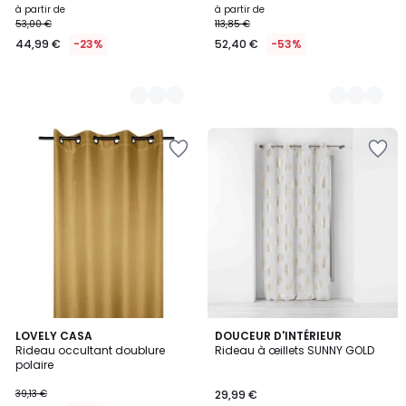
à partir de
à partir de
53,00 €
113,85 €
44,99 €
-23%
52,40 €
-53%
3
LOVELY CASA
DOUCEUR D'INTÉRIEUR
Rideau occultant doublure
Rideau à œillets SUNNY GOLD
Couleurs
polaire
39,13 €
29,99 €