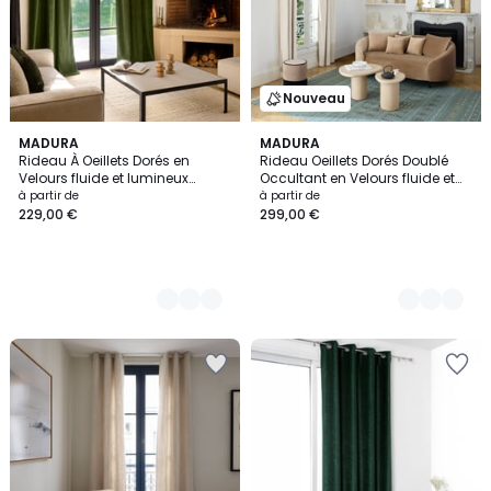
Nouveau
7
MADURA
3
MADURA
Rideau À Oeillets Dorés en
Rideau Oeillets Dorés Doublé
Couleurs
Couleurs
Velours fluide et lumineux
Occultant en Velours fluide et
DALILA
lumineux DALILA
à partir de
à partir de
229,00 €
299,00 €