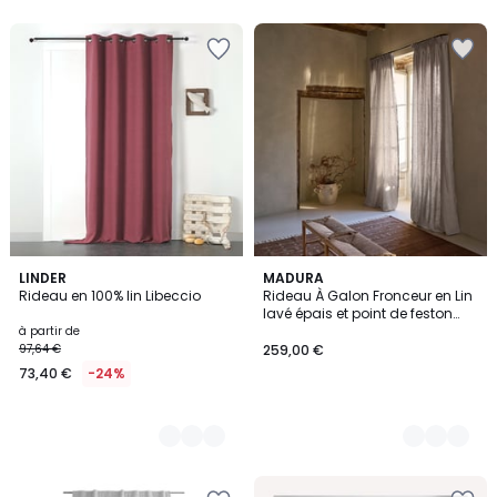
9
LINDER
3
MADURA
Rideau en 100% lin Libeccio
Rideau À Galon Fronceur en Lin
Couleurs
Couleurs
lavé épais et point de feston
NINO
à partir de
97,64 €
259,00 €
73,40 €
-24%