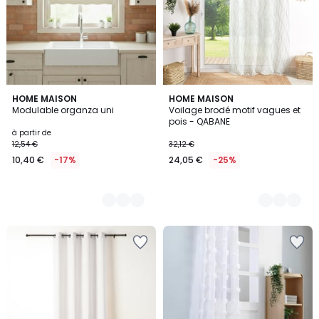
5
HOME MAISON
3
HOME MAISON
Modulable organza uni
Voilage brodé motif vagues et
Couleurs
Couleurs
pois - QABANE
à partir de
12,54 €
32,12 €
10,40 €
-17%
24,05 €
-25%