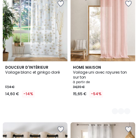
DOUCEUR D'INTÉRIEUR
5
HOME MAISON
Voilage blanc et ginkgo doré
Voilage uni avec rayures ton
Couleurs
sur ton
à partir de
17,14 €
34,39 €
14,60 €
-14%
15,65 €
-54%