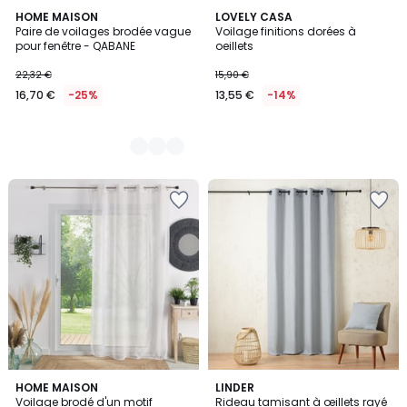
3
HOME MAISON
LOVELY CASA
Paire de voilages brodée vague
Voilage finitions dorées à
Couleurs
pour fenêtre - QABANE
oeillets
22,32 €
15,90 €
16,70 €
-25%
13,55 €
-14%
2
HOME MAISON
4
LINDER
Voilage brodé d'un motif
Rideau tamisant à œillets rayé