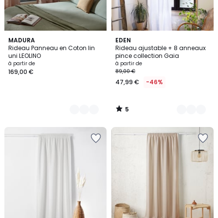
5
6
MADURA
18
EDEN
/
Rideau Panneau en Coton lin
Rideau ajustable + 8 anneaux
Couleurs
Couleurs
5
uni LEOLINO
pince collection Gaia
à partir de
à partir de
169,00 €
89,00 €
47,99 €
-46%
5
/
5