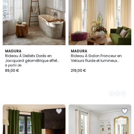
MADURA
7
MADURA
Rideau À Oeillets Dorés en
Rideau À Galon Fronceur en
Couleurs
Jacquard géométrique effet
Velours fluide et lumineux
naturel NIKOS
DALILA
à partir de
89,00 €
219,00 €