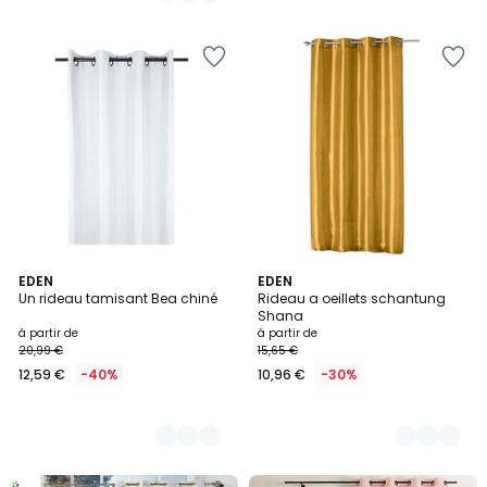
10
EDEN
7
EDEN
Un rideau tamisant Bea chiné
Rideau a oeillets schantung
Couleurs
Couleurs
Shana
à partir de
à partir de
20,99 €
15,65 €
12,59 €
-40%
10,96 €
-30%