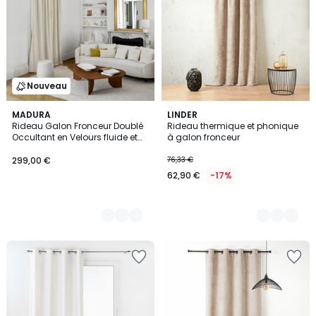
Nouveau
2
MADURA
5
LINDER
Rideau Galon Fronceur Doublé
Rideau thermique et phonique
Couleurs
Couleurs
Occultant en Velours fluide et
à galon fronceur
lumineux DALILA
299,00 €
76,33 €
62,90 €
-17%