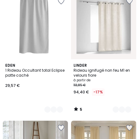
5
8
EDEN
6
LINDER
/
1 Rideau Occultant total Eclipse
Rideau ignifugé non feu M1 en
Couleurs
Couleurs
5
patte caché
velours fiore
à partir de
29,57 €
113,85 €
94,40 €
-17%
5
/
5