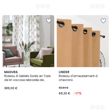
MADURA
3
LINDER
Rideau À Oeillets Dorés en Toile
Rideau d'ameublement à
Couleurs
de lin viscose rebrodée de
chevrons
feuillages FILICO
389,00 €
83,84 €
69,20 €
-17%