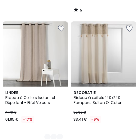
5
/
5
6
LINDER
DECORATIE
Rideau à Oeillets Isolant et
Rideau à œillets 140x240
Couleurs
Déperlant - Effet Velours
Pompons Sultan Or Coton
74,70 €
36,90 €
61,85 €
-17%
33,41 €
-9%