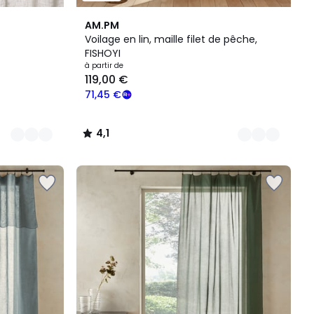
4
4,1
AM.PM
Couleurs
/ 5
Voilage en lin, maille filet de pêche,
FISHOYI
à partir de
119,00 €
71,45 €
4,1
/
5