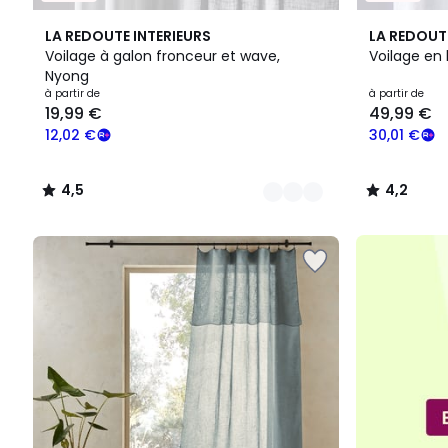
5
4,5
4
4,2
LA REDOUTE INTERIEURS
LA REDOUT
Couleurs
/ 5
Couleurs
/ 5
Voilage à galon fronceur et wave,
Voilage en 
Nyong
Prix
à partir de
à partir de
19,99 €
49,99 €
à
partir
12,02 €
30,01 €
de
19,99
4,5
4,2
€
/
/
souscrivez
5
5
à
notre
programme
pour
payer
à
la
place
12,02
€.