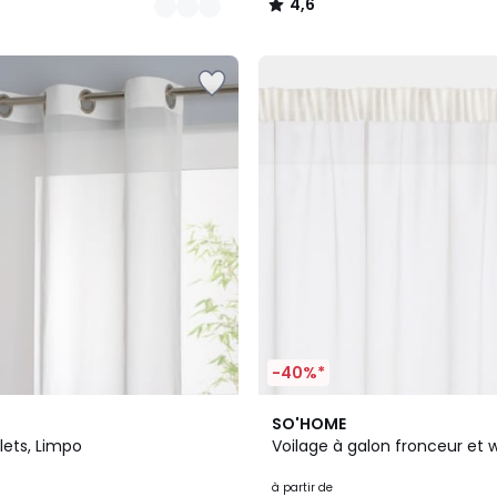
4,6
/
5
-40%*
2
4,3
SO'HOME
Couleurs
/ 5
llets, Limpo
Voilage à galon fronceur et 
à partir de