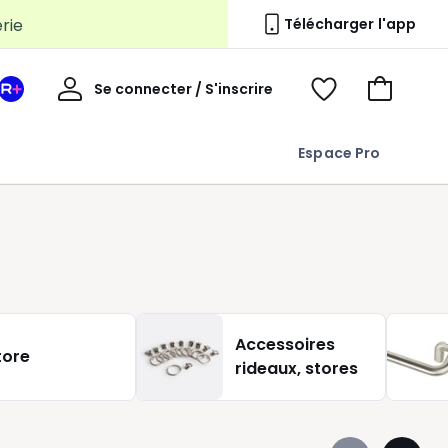
erie
Télécharger l'app
Mon
Se connecter / S'inscrire
Mon
Voir
Voir
compte
espace
mes
mon
La
favoris
panier
Espace Pro
Redoute
+
Accessoires
tore
rideaux, stores