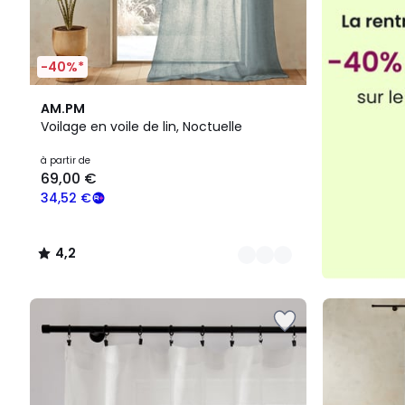
-40%*
3
4,2
AM.PM
Couleurs
/ 5
Voilage en voile de lin, Noctuelle
à partir de
69,00 €
34,52 €
4,2
/
5