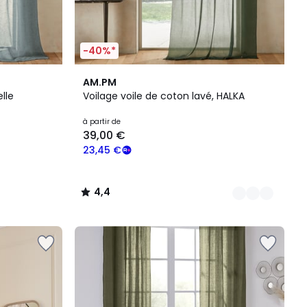
-40%*
3
4,4
AM.PM
Couleurs
/ 5
elle
Voilage voile de coton lavé, HALKA
à partir de
39,00 €
23,45 €
4,4
/
5