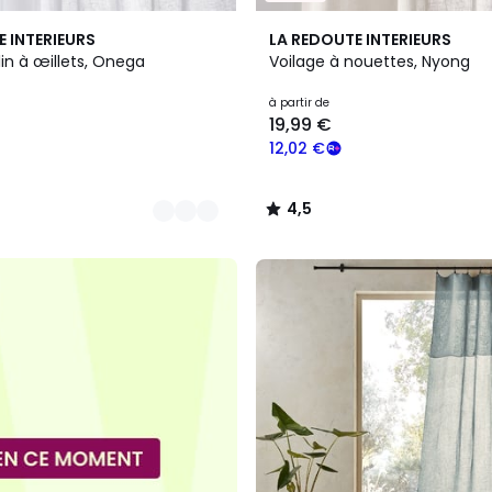
2
4,5
E INTERIEURS
LA REDOUTE INTERIEURS
Couleurs
/ 5
lin à œillets, Onega
Voilage à nouettes, Nyong
à partir de
19,99 €
12,02 €
4,5
/
5