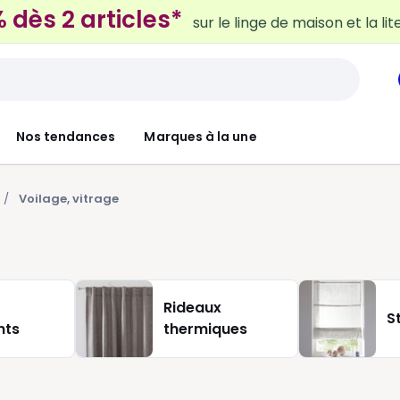
 dès 2 articles*
sur le linge de maison et la lit
Nos tendances
Marques à la une
Voilage, vitrage
Rideaux
S
nts
thermiques