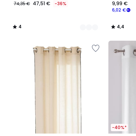
47,51 €
9,99 €
74,35 €
-36%
6,02 €
4
4,4
/
/
5
5
-40%*