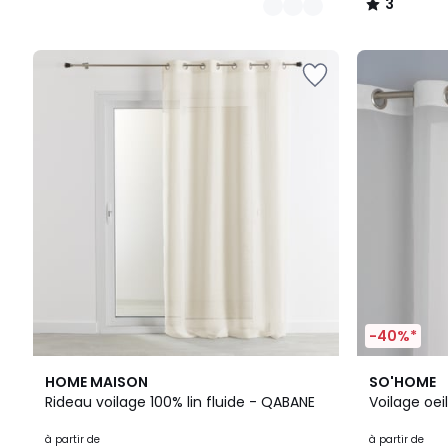
3
/
5
-40%*
2
4
2
4,4
HOME MAISON
SO'HOME
Couleurs
/
Couleurs
/ 5
Rideau voilage 100% lin fluide - QABANE
Voilage oei
5
à partir de
à partir de