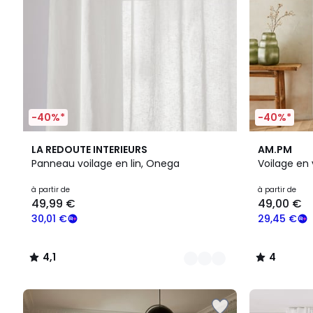
-40%*
-40%*
4
4,1
4
LA REDOUTE INTERIEURS
AM.PM
Couleurs
/ 5
/
Panneau voilage en lin, Onega
Voilage en 
5
à partir de
à partir de
49,99 €
49,00 €
30,01 €
29,45 €
4,1
4
/
/
5
5