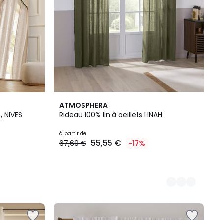
5
ATMOSPHERA
Couleurs
, NIVES
Rideau 100% lin à oeillets LINAH
à partir de
55,55 €
67,69 €
-17%