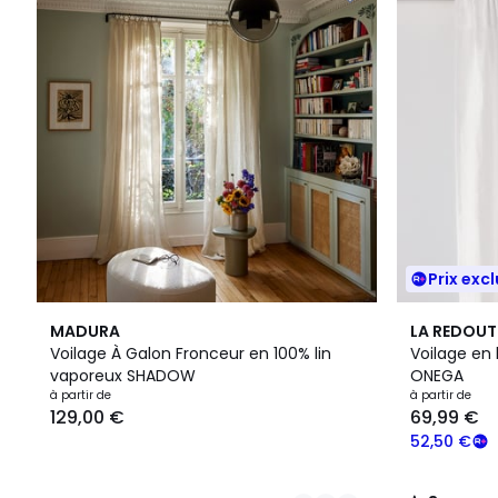
Prix excl
2
4
3
MADURA
LA REDOUT
Couleurs
Couleurs
/
Voilage À Galon Fronceur en 100% lin
Voilage en 
5
vaporeux SHADOW
ONEGA
à partir de
à partir de
129,00 €
69,99 €
52,50 €