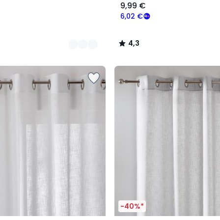
9,99 €
6,02 €
4,3
/
5
-40%*