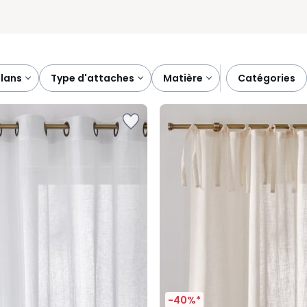
plans
type d'attaches
matière
catégories
-40%*