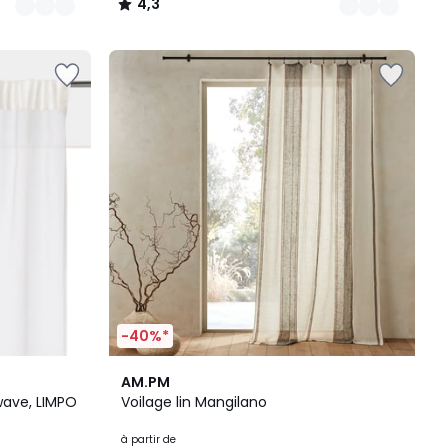
4,3
/
5
-40%*
3,8
AM.PM
/ 5
wave, LIMPO
Voilage lin Mangilano
à partir de