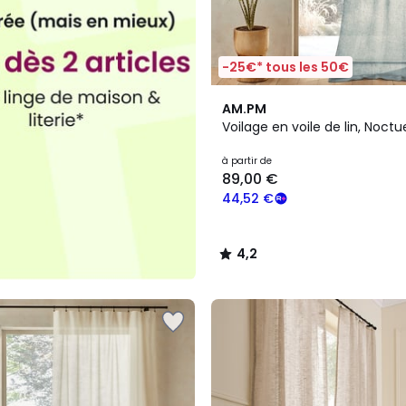
-25€* tous les 50€
4,2
AM.PM
/ 5
Voilage en voile de lin, Noctu
à partir de
89,00 €
44,52 €
4,2
/
5