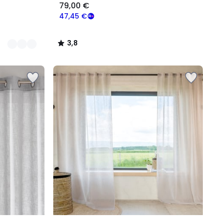
79,00 €
47,45 €
3,8
/
5