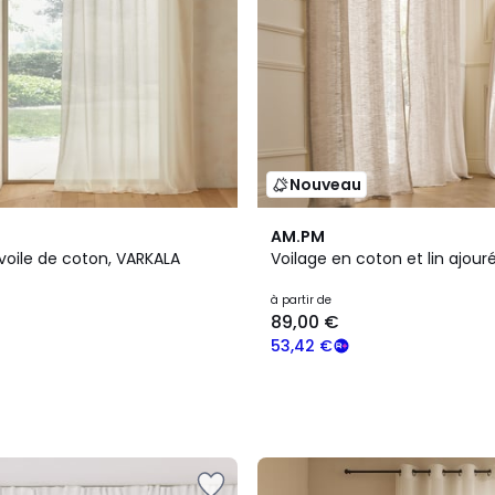
Nouveau
AM.PM
voile de coton, VARKALA
Voilage en coton et lin ajouré
à partir de
89,00 €
53,42 €