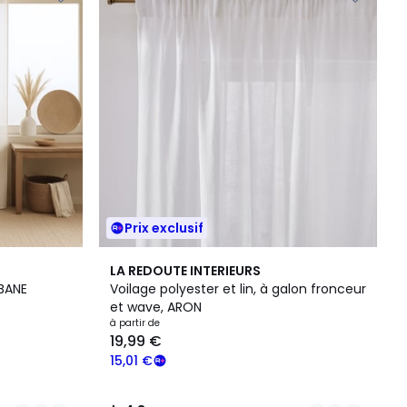
Prix exclusif
2
4,3
LA REDOUTE INTERIEURS
Couleurs
/ 5
QABANE
Voilage polyester et lin, à galon fronceur
et wave, ARON
à partir de
19,99 €
15,01 €