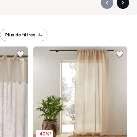
Précédent
Suivan
-
-
défiler
défiler
à
à
gauche
droite
plus de filtres
-40%*