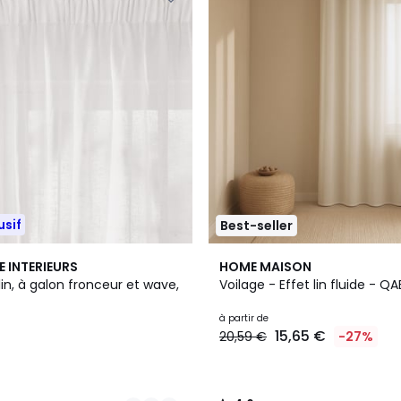
usif
Best-seller
5
4,6
E INTERIEURS
HOME MAISON
Couleurs
/ 5
lin, à galon fronceur et wave,
Voilage - Effet lin fluide - 
à partir de
15,65 €
20,59 €
-27%