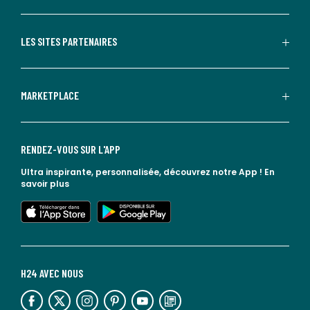
LES SITES PARTENAIRES
MARKETPLACE
RENDEZ-VOUS SUR L'APP
Ultra inspirante, personnalisée, découvrez notre App !
En
savoir plus
lien vers l'app store
lien vers google play
H24 AVEC NOUS
lien vers l'espace réseaux sociaux
lien vers l'espace réseaux sociaux
lien vers l'espace réseaux sociaux
lien vers l'espace réseaux sociaux
lien vers l'espace réseaux sociaux
lien vers le blog la redoute