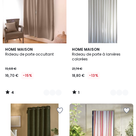
4
1
4
HOME MAISON
2
HOME MAISON
/
/
Rideau de porte occultant
Rideau de porte à lanières
Couleurs
Couleurs
5
5
colorées
19,68 €
21,74 €
16,70 €
-15%
18,80 €
-13%
4
1
/
/
5
5