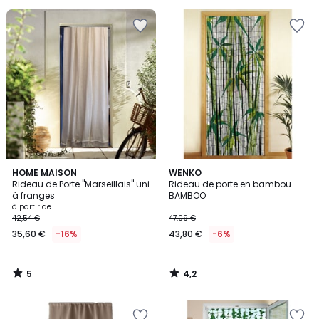
5
€
17%
de
réduction
appliquée.
5
4,2
HOME MAISON
WENKO
/
/ 5
Rideau de Porte "Marseillais" uni
Rideau de porte en bambou
5
à franges
BAMBOO
à partir de
42,54 €
47,09 €
35,60 €
-16%
43,80 €
-6%
5
4,2
/
/
5
5