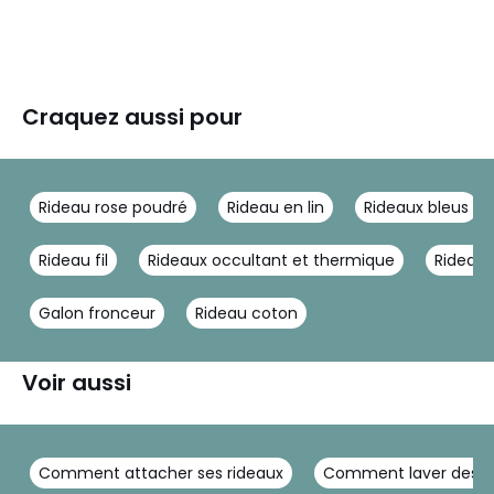
Craquez aussi pour
Rideau rose poudré
Rideau en lin
Rideaux bleus
Rideau fil
Rideaux occultant et thermique
Rideaux
Galon fronceur
Rideau coton
Voir aussi
Comment attacher ses rideaux
Comment laver des ri