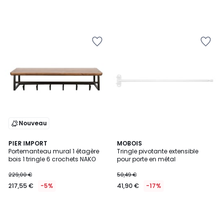
Nouveau
PIER IMPORT
MOBOIS
Portemanteau mural 1 étagère
Tringle pivotante extensible
bois 1 tringle 6 crochets NAKO
pour porte en métal
229,00 €
50,49 €
217,55 €
-5%
41,90 €
-17%