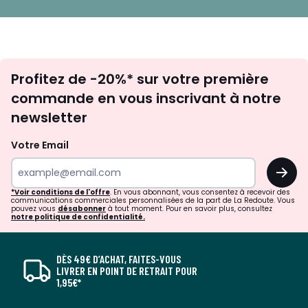
Inscription
Profitez de -20%* sur votre première
newsletter
commande en vous inscrivant à notre
newsletter
Votre Email
OK
*Voir conditions de l'offre
. En vous abonnant, vous consentez à recevoir des
communications commerciales personnalisées de la part de La Redoute. Vous
pouvez vous
désabonner
à tout moment. Pour en savoir plus, consultez
notre politique de confidentialité.
DÈS 49€ D’ACHAT, FAITES-VOUS
LIVRER EN POINT DE RETRAIT POUR
1,95€*