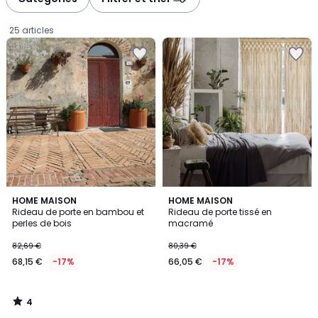
gauche
droite
25 articles
4
HOME MAISON
HOME MAISON
/
Rideau de porte en bambou et
Rideau de porte tissé en
5
perles de bois
macramé
68,15
82,69 €
80,39 €
€
68,15 €
-17%
66,05 €
-17%
au
lieu
de
4
82,69
/