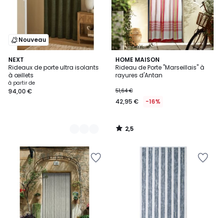
Nouveau
2,5
3
NEXT
HOME MAISON
/ 5
Rideaux de porte ultra isolants
Rideau de Porte "Marseillais" à
Couleurs
à œillets
rayures d'Antan
à partir de
94,00 €
51,64 €
42,95 €
-16%
2,5
/
5