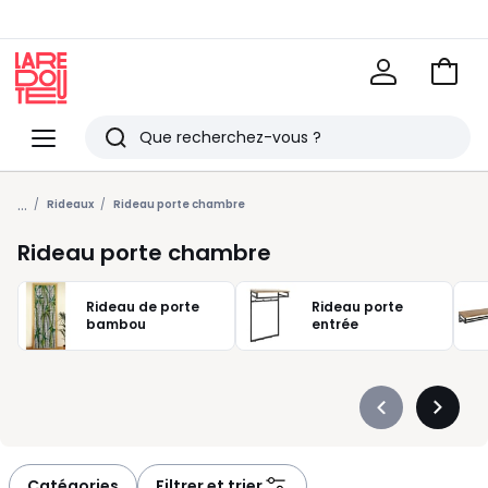
Voir
mon
La
panie
Redoute
Menu
Rechercher
Derniers
...
articles
Rideaux
Rideau porte chambre
vus
Rideau porte chambre
Rideau de porte
Rideau porte
bambou
entrée
Précédent
Suivan
-
-
défiler
défiler
à
à
Catégories
Filtrer et trier