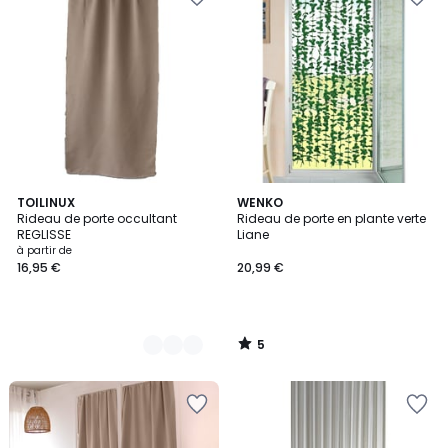
5
4
TOILINUX
WENKO
/
Rideau de porte occultant
Rideau de porte en plante verte
Couleurs
5
REGLISSE
Liane
à partir de
16,95 €
20,99 €
5
/
5