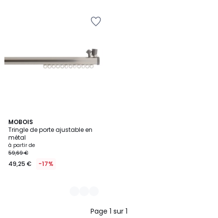
2
MOBOIS
Tringle de porte ajustable en
Couleurs
métal
à partir de
59,69 €
49,25 €
-17%
Page 1 sur 1