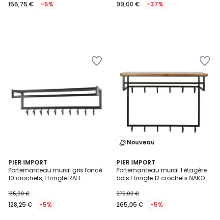
156,75 €
-5%
99,00 €
-37%
Nouveau
PIER IMPORT
PIER IMPORT
Portemanteau mural gris foncé
Portemanteau mural 1 étagère
10 crochets, 1 tringle RALF
bois 1 tringle 12 crochets NAKO
135,00 €
279,00 €
128,25 €
-5%
265,05 €
-5%