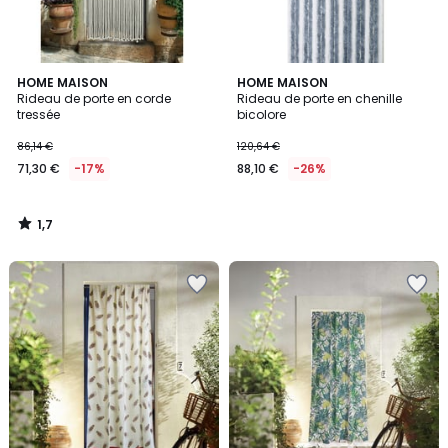
1,7
HOME MAISON
HOME MAISON
/
Rideau de porte en corde
Rideau de porte en chenille
5
tressée
bicolore
86,14 €
120,64 €
71,30 €
-17%
88,10 €
-26%
1,7
/
5