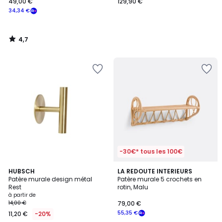
49,00 €
129,90 €
34,34 €
4,7
/
5
-30€* tous les 100€
4,5
2,8
2
HUBSCH
LA REDOUTE INTERIEURS
/ 5
/ 5
Patère murale design métal
Patère murale 5 crochets en
Couleurs
Rest
rotin, Malu
à partir de
14,00 €
79,00 €
55,35 €
11,20 €
-20%