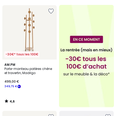
5
5
-30€* tous les 100€
4,6
AM.PM
/ 5
Porte-manteau patères chêne
et travertin, Madilgo
499,00 €
349,75 €
4,6
/
5