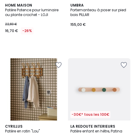
HOME MAISON
UMBRA
Patère Potence pour luminaire
Portemanteau à poser sur pied
ou plante crochet - LOJI
bois PILLAR
22,83 €
155,00 €
16,70 €
-26%
-30€* tous les 100€
5
CYRILLUS
LA REDOUTE INTERIEURS
/
Patère en rotin "Lou"
Patère enfant en hêtre, Patina