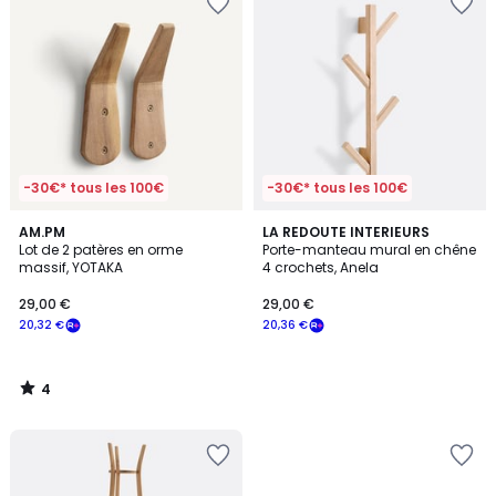
-30€* tous les 100€
-30€* tous les 100€
4
AM.PM
LA REDOUTE INTERIEURS
/
Lot de 2 patères en orme
Porte-manteau mural en chêne
5
massif, YOTAKA
4 crochets, Anela
29,00 €
29,00 €
20,32 €
20,36 €
4
/
5