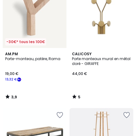
-30€* tous les 100€
3,9
5
AM.PM
CALICOSY
/ 5
/
Porte-manteau, patère, Rama
Porte manteaux mural en métal
5
doré - GIRAFFE
19,00 €
44,00 €
13,32 €
3,9
5
/
/
5
5