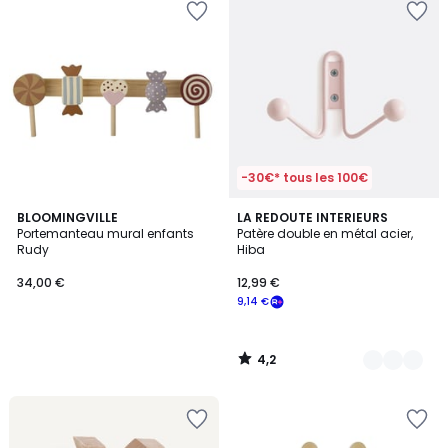
-30€* tous les 100€
4,2
BLOOMINGVILLE
3
LA REDOUTE INTERIEURS
/ 5
Portemanteau mural enfants
Patère double en métal acier,
Couleurs
Rudy
Hiba
34,00 €
12,99 €
9,14 €
4,2
/
5