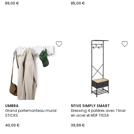
89,00 €
85,00 €
2
UMBRA
5FIVE SIMPLY SMART
Grand portemanteau mural
Dressing 4 patères avec 1 tiroir
Couleurs
STICKS
en acier et MDF TISSA
40,00 €
39,99 €