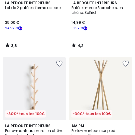
3,8
4,2
LA REDOUTE INTERIEURS
LA REDOUTE INTERIEURS
/ 5
/ 5
Lot de 2 patères, forme oiseaux
Patère murale 3 crochets, en
chêne, Selfrid
35,00 €
14,99 €
24,52 €
10,52 €
3,8
4,2
/
/
5
5
-30€* tous les 100€
-30€* tous les 100€
3,2
4,2
LA REDOUTE INTERIEURS
AM.PM
/ 5
/ 5
Porte-manteau mural en chêne
Porte-manteau sur pied