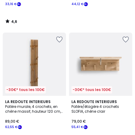
33,16 €
44,12 €
4,6
/
5
-30€* tous les 100€
-30€* tous les 100€
4,3
4,6
2
LA REDOUTE INTERIEURS
LA REDOUTE INTERIEURS
/ 5
/ 5
Patère murale, 4 crochets, en
Patère/étagère 4 crochets
Couleurs
chêne massif, hauteur 120 cm,
SLOFIA, chêne clair
ANIES
89,00 €
79,00 €
62,55 €
55,41 €