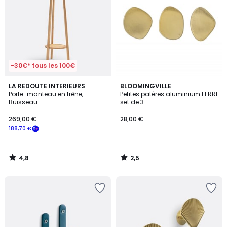
-30€* tous les 100€
4,8
2,5
LA REDOUTE INTERIEURS
BLOOMINGVILLE
/ 5
/ 5
Porte-manteau en frêne,
Petites patères aluminium FERRI
Buisseau
set de 3
269,00 €
28,00 €
188,70 €
4,8
2,5
/
/
5
5