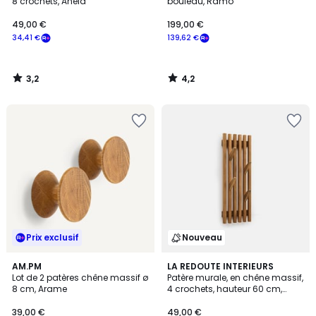
8 crochets, Anela
bouleau, Ramo
49,00 €
199,00 €
34,41 €
139,62 €
3,2
4,2
/
/
5
5
Prix exclusif
Nouveau
4,6
AM.PM
LA REDOUTE INTERIEURS
/ 5
Lot de 2 patères chêne massif ø
Patère murale, en chêne massif,
8 cm, Arame
4 crochets, hauteur 60 cm,
ANIES
39,00 €
49,00 €