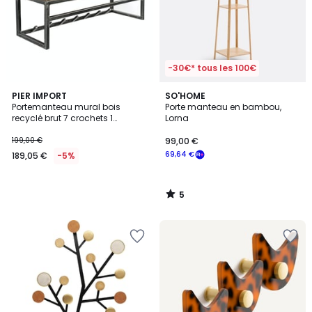
-30€* tous les 100€
5
PIER IMPORT
SO'HOME
/
Portemanteau mural bois
Porte manteau en bambou,
5
recyclé brut 7 crochets 1
Lorna
étagère OMSK
199,00 €
99,00 €
69,64 €
189,05 €
-5%
5
/
5