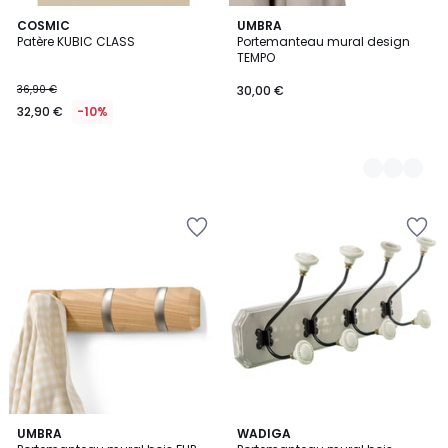
COSMIC
2
UMBRA
Patère KUBIC CLASS
Portemanteau mural design
Couleurs
TEMPO
36,90 €
30,00 €
32,90 €
-10%
4,8
2
UMBRA
WADIGA