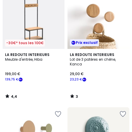
Prix exclusif
-30€* tous les 100€
4,4
3
LA REDOUTE INTERIEURS
LA REDOUTE INTERIEURS
/ 5
/
Meuble d'entrée, Hiba
Lot de 3 patères en chêne,
5
Kanca
199,00 €
29,00 €
139,75 €
23,23 €
4,4
3
/
/
5
5