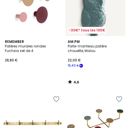
-30€* tous les 100€
4,6
REMEMBER
AM.PM
/ 5
Patères murales rondes
Porte-manteau patère
Fuchsia set de 4
chouette, Malou
28,80 €
22,00 €
15,43 €
4,6
/
5