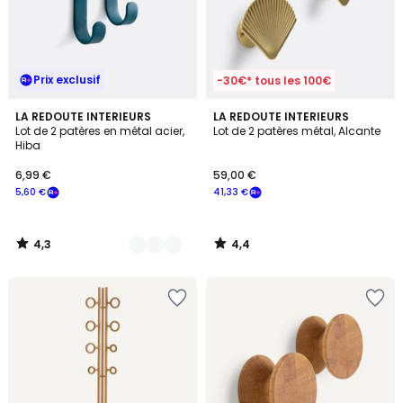
Prix exclusif
-30€* tous les 100€
4,3
4,4
9
LA REDOUTE INTERIEURS
LA REDOUTE INTERIEURS
/ 5
/ 5
Lot de 2 patères en métal acier,
Lot de 2 patères métal, Alcante
Couleurs
Hiba
6,99 €
59,00 €
5,60 €
41,33 €
4,3
4,4
/
/
5
5