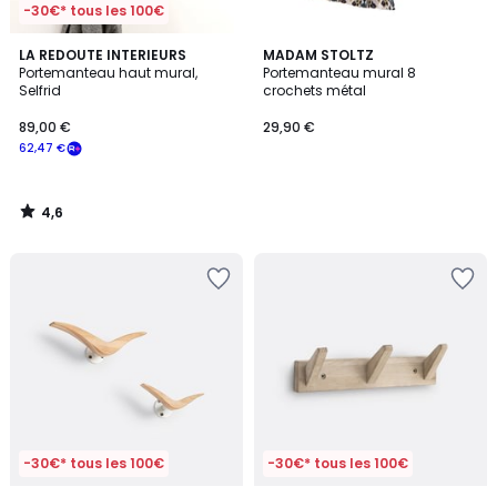
-30€* tous les 100€
4,6
LA REDOUTE INTERIEURS
MADAM STOLTZ
/ 5
Portemanteau haut mural,
Portemanteau mural 8
Selfrid
crochets métal
89,00 €
29,90 €
62,47 €
4,6
/
5
-30€* tous les 100€
-30€* tous les 100€