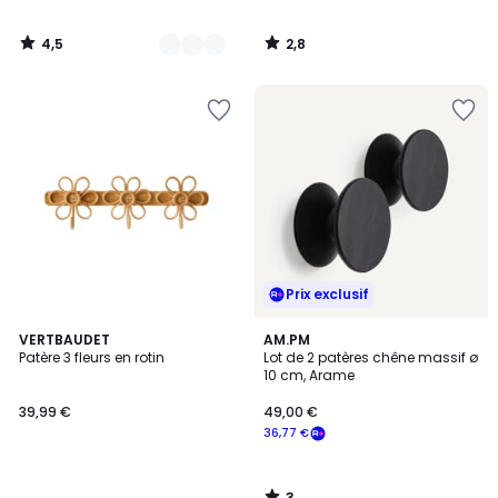
4,5
2,8
/
/
5
5
Prix exclusif
3
VERTBAUDET
AM.PM
/
Patère 3 fleurs en rotin
Lot de 2 patères chêne massif ø
5
10 cm, Arame
39,99 €
49,00 €
36,77 €
3