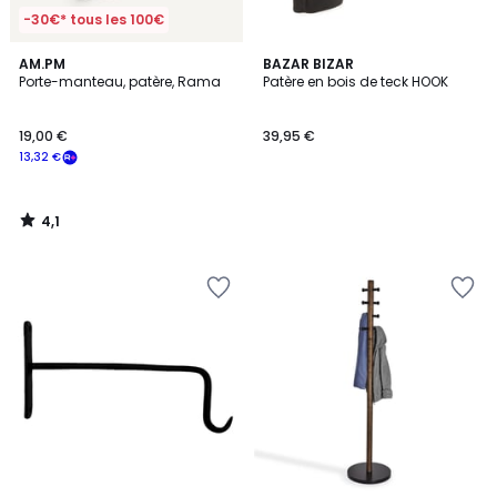
-30€* tous les 100€
4,1
AM.PM
BAZAR BIZAR
/ 5
Porte-manteau, patère, Rama
Patère en bois de teck HOOK
19,00 €
39,95 €
13,32 €
4,1
/
5