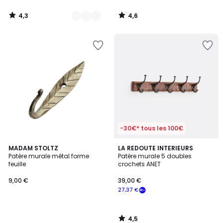
4,3
4,6
/
/
5
5
-30€* tous les 100€
4,5
MADAM STOLTZ
LA REDOUTE INTERIEURS
/ 5
Patère murale métal forme
Patère murale 5 doubles
feuille
crochets ANET
9,00 €
39,00 €
27,37 €
4,5
/