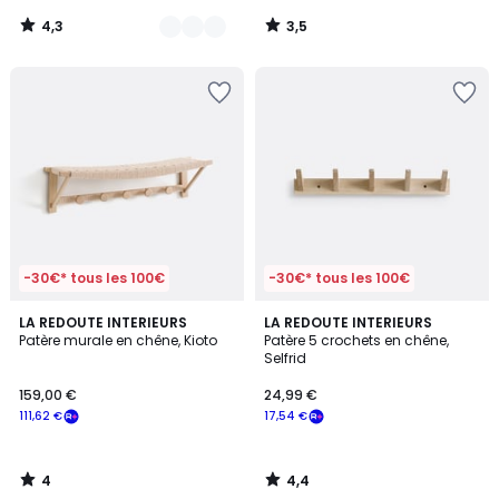
59,00
4,3
3,5
€
/
/
5
5
souscrivez
à
notre
programme
pour
payer
à
la
place
41,43
€.
-30€* tous les 100€
-30€* tous les 100€
4
4,4
LA REDOUTE INTERIEURS
LA REDOUTE INTERIEURS
/
/ 5
Patère murale en chêne, Kioto
Patère 5 crochets en chêne,
5
Selfrid
159,00 €
24,99 €
111,62 €
17,54 €
4
4,4
/
/