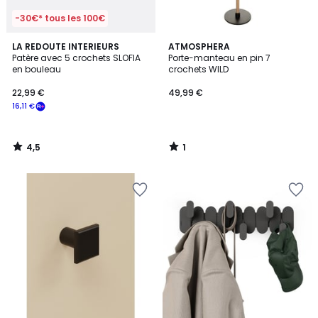
-30€* tous les 100€
4,5
1
LA REDOUTE INTERIEURS
ATMOSPHERA
/ 5
/
Patère avec 5 crochets SLOFIA
Porte-manteau en pin 7
5
en bouleau
crochets WILD
22,99 €
49,99 €
16,11 €
4,5
1
/
/
5
5