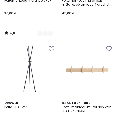
/ 5
Portemanteau mural bois FLIP
Portemanteau mural bois,
Couleurs
métal et céramique 4 crochets
48x2x10cm
30,00 €
45,00 €
4,8
/
5
DRAWER
NAAN FURNITURE
Porte - DARWIN
Porte-manteau mural Non verni
FIGUERA GRAND