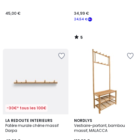
5
45,00 €
34,99 €
24,54 €
5
/
5
-30€* tous les 100€
4,7
LA REDOUTE INTERIEURS
NORDLYS
/ 5
Patère murale chêne massif
Vestiaire-portant, bambou
Darpa
massif, MALACCA