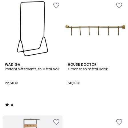
4
WADIGA
HOUSE DOCTOR
/
Portant Vêtements en Métal Noir
Crochet en métal Rack
5
22,50 €
56,10 €
4
/
5