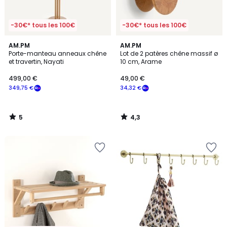
-30€* tous les 100€
-30€* tous les 100€
5
4,3
AM.PM
AM.PM
/
/ 5
Porte-manteau anneaux chêne
Lot de 2 patères chêne massif ø
5
et travertin, Nayati
10 cm, Arame
499,00 €
49,00 €
349,75 €
34,32 €
5
4,3
/
/
5
5