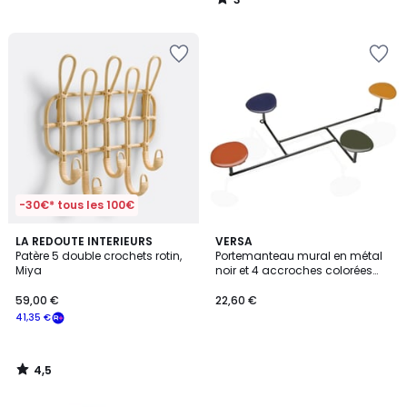
/
5
-30€* tous les 100€
4,5
LA REDOUTE INTERIEURS
VERSA
/ 5
Patère 5 double crochets rotin,
Portemanteau mural en métal
Miya
noir et 4 accroches colorées
41x24.5x6cm
59,00 €
22,60 €
41,35 €
4,5
/
5