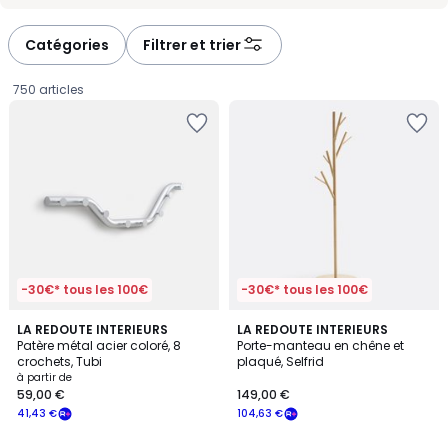
-
-
défiler
défiler
à
à
Catégories
Filtrer et trier
gauche
droite
750 articles
-30€* tous les 100€
-30€* tous les 100€
4,3
3,5
6
LA REDOUTE INTERIEURS
LA REDOUTE INTERIEURS
/ 5
/ 5
Patère métal acier coloré, 8
Porte-manteau en chêne et
Couleurs
crochets, Tubi
plaqué, Selfrid
Prix
à partir de
59,00 €
149,00 €
à
41,43 €
104,63 €
partir
de