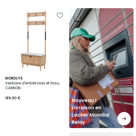
5
Nouveau
!
Livraison
en
Locker
Mondial
Relay
NORDLYS
Vestiaire d'entrée bois et tissu,
CANNON
189,90 €
Nouveau !
Livraison en
Locker Mondial
Relay