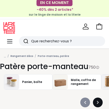
-40% dès 2 articles*
sur le linge de maison et la literie
EN CE MOMENT
-30€ tous les 100€*
sur le meuble & la déco
Voir
mon
La
panie
Redoute
Menu
Rechercher
Derniers
...
articles
Rangement déco
Porte-manteau, patère
Patère porte-manteau
vus
750
Malle, coffre de
Panier, boîte
rangement
Précédent
Suivan