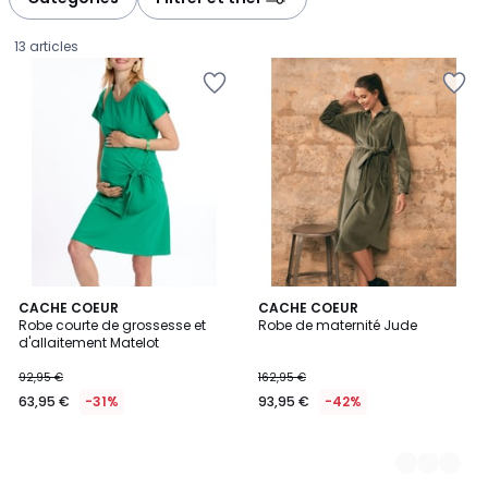
gauche
droite
13 articles
CACHE COEUR
2
CACHE COEUR
Robe courte de grossesse et
Robe de maternité Jude
Couleurs
d'allaitement Matelot
63,95
92,95 €
162,95 €
€
63,95 €
-31%
93,95 €
-42%
au
lieu
de
92,95