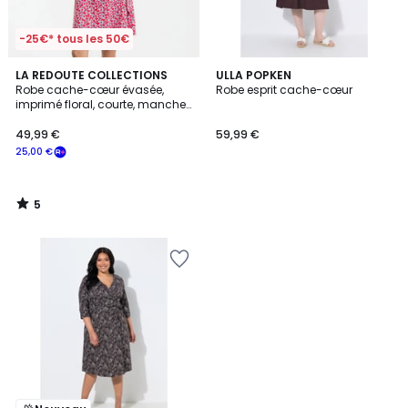
-25€* tous les 50€
5
LA REDOUTE COLLECTIONS
ULLA POPKEN
/
Robe cache-cœur évasée,
Robe esprit cache-cœur
5
imprimé floral, courte, manches
courtes
49,99 €
59,99 €
25,00 €
5
/
5