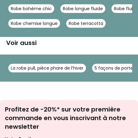
Robe bohème chic
Robe longue fluide
Robe flui
Robe chemise longue
Robe terracotta
Voir aussi
La robe pull, pièce phare de l’hiver
5 façons de porter 
Inscription
Profitez de -20%* sur votre première
newsletter
commande en vous inscrivant à notre
newsletter