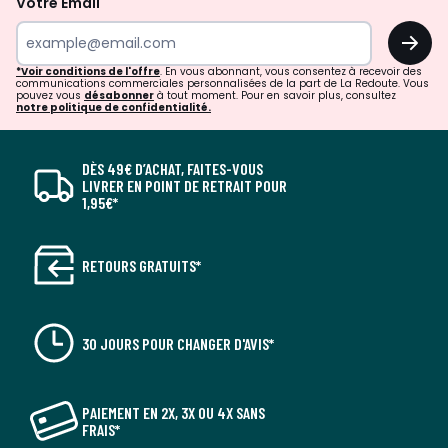
Votre Email
OK
*Voir conditions de l'offre
. En vous abonnant, vous consentez à recevoir des
communications commerciales personnalisées de la part de La Redoute. Vous
pouvez vous
désabonner
à tout moment. Pour en savoir plus, consultez
notre politique de confidentialité.
DÈS 49€ D’ACHAT, FAITES-VOUS
LIVRER EN POINT DE RETRAIT POUR
1,95€*
RETOURS GRATUITS*
30 JOURS POUR CHANGER D'AVIS*
PAIEMENT EN 2X, 3X OU 4X SANS
FRAIS*