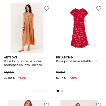
€
31%
de
réduction
appliquée.
3
2
ARTLOVE
BILLABONG
/
Robe longue cache-cœur
Robe portefeuille WRAP ME UP
Couleurs
5
manches courtes Calinea
65,00 €
75,95 €
32,00 €
-50%
53,17 €
-29%
3
/
5