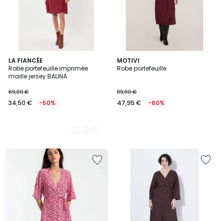
3
LA FIANCÉE
MOTIVI
Robe portefeuille imprimée
Robe portefeuille
Couleurs
maille jersey BALINA
69,00 €
119,90 €
34,50 €
-50%
47,95 €
-60%