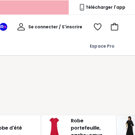
s
Télécharger l'app
Mon
Se connecter / S'inscrire
Mon
Voir
Voir
compte
espace
mes
mon
La
favoris
panier
Espace Pro
Redoute
+
Robe
obe d'été
portefeuille,