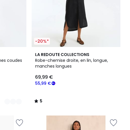
-20%*
5
LA REDOUTE COLLECTIONS
/
hes coudes
Robe-chemise droite, en lin, longue,
5
manches longues
69,99 €
55,99 €
5
/
5