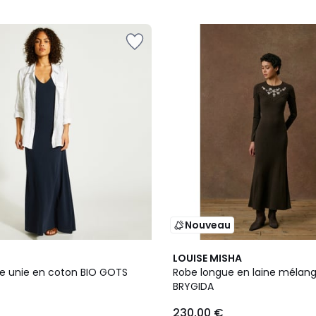
Nouveau
LOUISE MISHA
e unie en coton BIO GOTS
Robe longue en laine mélan
BRYGIDA
230,00 €