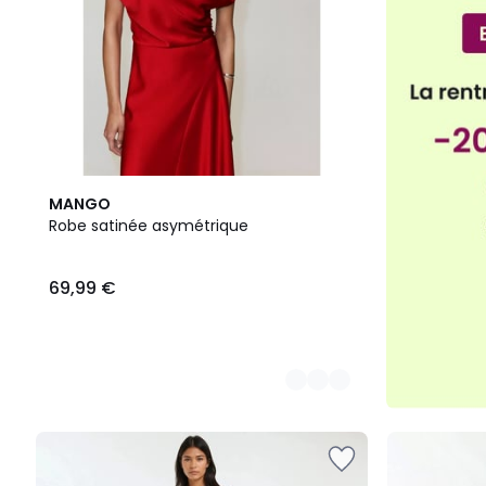
3
MANGO
Couleurs
Robe satinée asymétrique
69,99 €