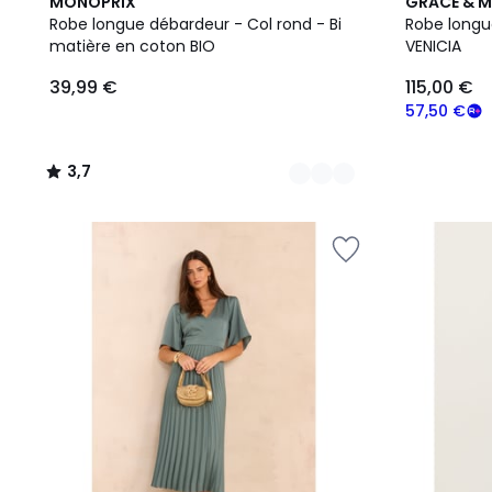
4
3,7
MONOPRIX
GRACE & M
Couleurs
/ 5
Robe longue débardeur - Col rond - Bi
Robe longu
matière en coton BIO
VENICIA
39,99 €
115,00 €
57,50 €
3,7
/
5