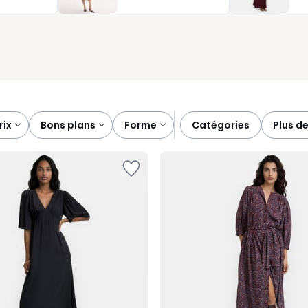
 en valeur votre silhouette.
prix
bons plans
forme
catégories
plus de