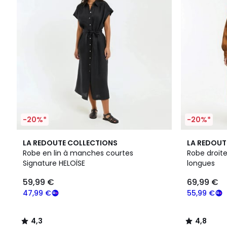
-20%*
-20%*
4,3
2
4,8
LA REDOUTE COLLECTIONS
LA REDOUT
/ 5
Couleurs
/ 5
Robe en lin à manches courtes
Robe droite
Signature HELOÏSE
longues
59,99 €
69,99 €
47,99 €
55,99 €
4,3
4,8
/
/