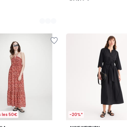
 les 50€
-20%*