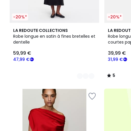
-20%*
-20%*
2
2
5
LA REDOUTE COLLECTIONS
LA REDOUT
Couleurs
Couleurs
/
Robe longue en satin à fines bretelles et
Robe longu
5
dentelle
courtes pap
59,99
59,99 €
39,99 €
€
souscrivez
47,99 €
31,99 €
à
notre
5
programme
/
pour
5
payer
à
la
place
47,99
€.