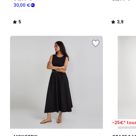
30,00 €
5
3,9
/
/
5
5
-25€* tous