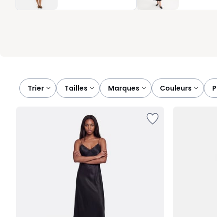
fleuri, à vous de choisir la robe longue qui suit vos envies et met
Trier
tailles
marques
couleurs