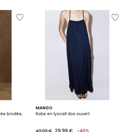
MANGO
gée brodée,
Robe en lyocell dos ouvert
29,99 €
49,99 €
-40%