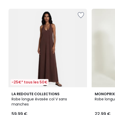
5
5
-25€* tous les 50€
5
3
3,9
LA REDOUTE COLLECTIONS
MONOPRIX
/
Couleurs
/ 5
Robe longue évasée col V sans
Robe longu
5
manches
59,99 €
22,99 €