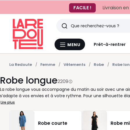
FACILE !
Livraison en
Rechercher
Derniers
Prêt-à-rentrer
MENU
Menu
articles
La
Redoute
vus
La Redoute
Femme
Vêtements
Robe
Robe lo
Robe longue
2209
La robe longue vous accompagne du matin au soir avec une aisanc
s’adapte à vos envies et à votre rythme. Pour une silhouette éla
vous aimez le confort sans perdre en style, les matières légères
Lire plus
la journée, portez-la avec des sandales plates, des baskets ou 
talons, une pochette et quelques bijoux. En été, elle se suffit 
court, un blazer ou des bottines. Chez La Redoute, nous vous p
Robe courte
Robe mi
occasions : cérémonie, vacances, bureau ou week-end. Manches