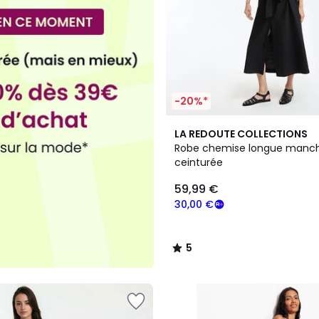
-20%*
2
5
LA REDOUTE COLLECTIONS
Couleurs
/
Robe chemise longue manc
5
ceinturée
59,99 €
30,00 €
5
/
5