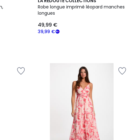
LA REDOUTE COLLECTIONS
n,
Robe longue imprimé léopard manches
longues
49,99 €
39,99 €