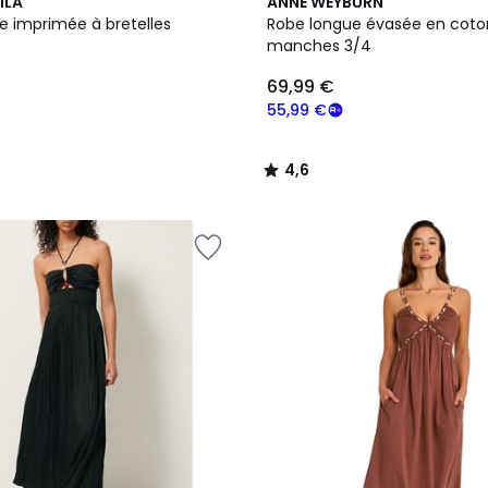
4,6
ILA
ANNE WEYBURN
/ 5
e imprimée à bretelles
Robe longue évasée en coto
manches 3/4
69,99 €
55,99 €
4,6
/
5