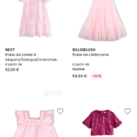
2
NEXT
BILLIEBLUSH
Robe de soirée à
Robe de cérémonie
Couleurs
sequins/basque/manches
ange
à partir de
à partir de
32,00 €
119,00 €
59,50 €
-50%