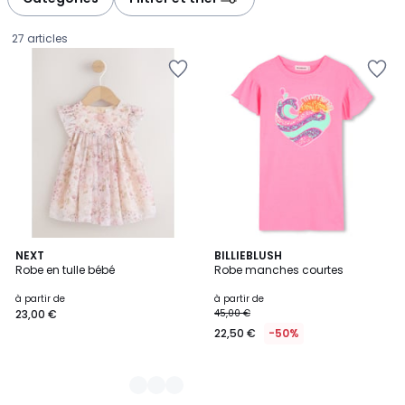
gauche
droite
27 articles
3
NEXT
BILLIEBLUSH
Robe en tulle bébé
Robe manches courtes
Couleurs
Prix
à partir de
à partir de
23,00 €
45,00 €
à
22,50 €
-50%
partir
de
23,00
€.