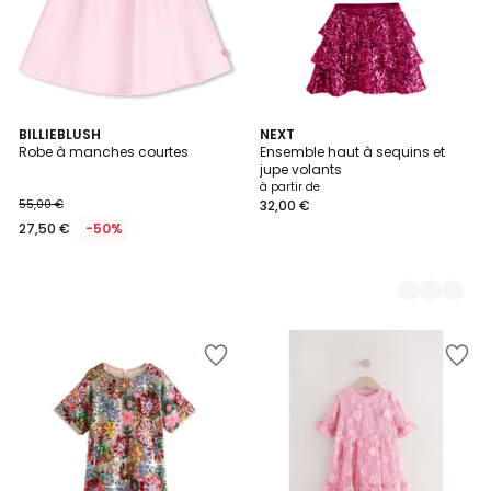
BILLIEBLUSH
2
NEXT
Robe à manches courtes
Ensemble haut à sequins et
Couleurs
jupe volants
à partir de
55,00 €
32,00 €
27,50 €
-50%