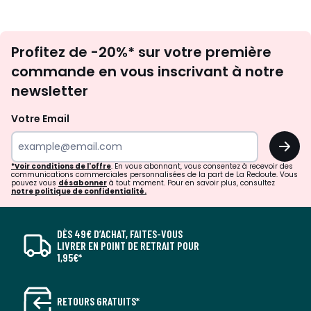
Inscription
Profitez de -20%* sur votre première
newsletter
commande en vous inscrivant à notre
newsletter
Votre Email
OK
*Voir conditions de l'offre
. En vous abonnant, vous consentez à recevoir des
communications commerciales personnalisées de la part de La Redoute. Vous
pouvez vous
désabonner
à tout moment. Pour en savoir plus, consultez
notre politique de confidentialité.
DÈS 49€ D’ACHAT, FAITES-VOUS
LIVRER EN POINT DE RETRAIT POUR
1,95€*
RETOURS GRATUITS*