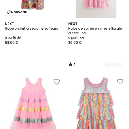
Nouveau
1
NEXT
3
NEXT
/
Robe t-shirt à sequins et fleurs
Robe de soirée en mesh florale
Couleurs
5
à sequins
à partir de
à partir de
58,00 €
36,00 €
1
/
5