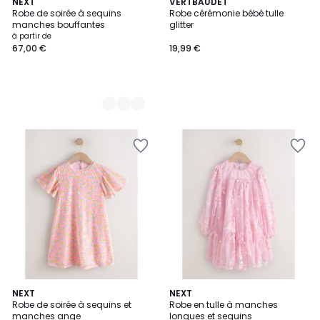
2
NEXT
VERTBAUDET
Robe de soirée à sequins
Robe cérémonie bébé tulle
Couleurs
manches bouffantes
glitter
à partir de
67,00 €
19,99 €
3
NEXT
NEXT
Robe de soirée à sequins et
Robe en tulle à manches
Couleurs
manches ange
longues et sequins