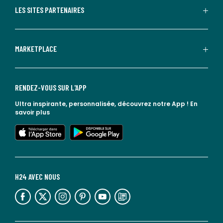
LES SITES PARTENAIRES
MARKETPLACE
RENDEZ-VOUS SUR L'APP
Ultra inspirante, personnalisée, découvrez notre App !
En
savoir plus
lien vers l'app store
lien vers google play
H24 AVEC NOUS
lien vers l'espace réseaux sociaux
lien vers l'espace réseaux sociaux
lien vers l'espace réseaux sociaux
lien vers l'espace réseaux sociaux
lien vers l'espace réseaux sociaux
lien vers le blog la redoute