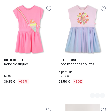
BILLIEBLUSH
2
BILLIEBLUSH
Robe élastiquée
Robe manches courtes
Couleurs
à partir de
55,00 €
59,00 €
36,85 €
-33%
29,50 €
-50%