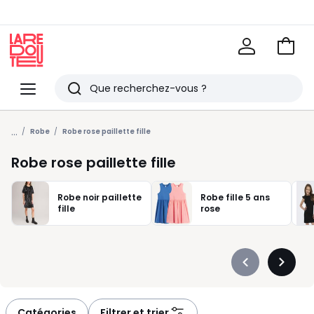
Voir
mon
La
panie
Redoute
Menu
Rechercher
Derniers
...
articles
Robe
Robe rose paillette fille
vus
Robe rose paillette fille
Robe noir paillette
Robe fille 5 ans
fille
rose
Précédent
Suivan
-
-
défiler
défiler
à
à
Catégories
Filtrer et trier