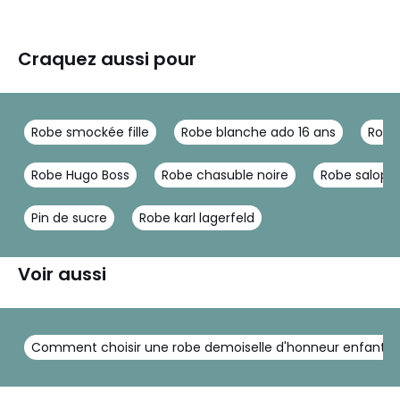
Craquez aussi pour
Robe smockée fille
Robe blanche ado 16 ans
Robe
Robe Hugo Boss
Robe chasuble noire
Robe salop
Pin de sucre
Robe karl lagerfeld
Voir aussi
Comment choisir une robe demoiselle d'honneur enfant ?