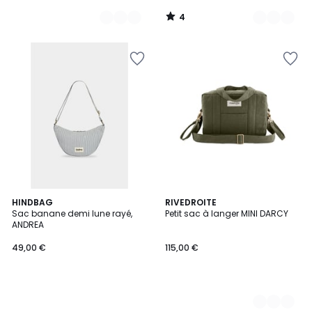
4
/
5
HINDBAG
3
RIVEDROITE
Sac banane demi lune rayé,
Petit sac à langer MINI DARCY
Couleurs
ANDREA
49,00 €
115,00 €