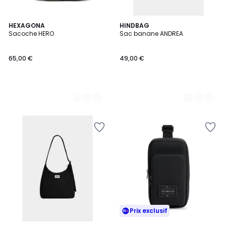
3
HEXAGONA
3
HINDBAG
Sacoche HERO
Sac banane ANDREA
Couleurs
Couleurs
65,00 €
49,00 €
Prix exclusif