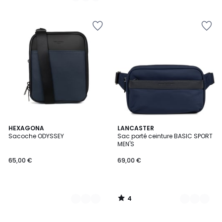
4
2
HEXAGONA
2
LANCASTER
/
Sacoche ODYSSEY
Sac porté ceinture BASIC SPORT
Couleurs
Couleurs
5
MEN'S
65,00 €
69,00 €
4
/
5