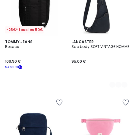
-25€* tous les 50€
TOMMY JEANS
3
LANCASTER
Besace
Sac body SOFT VINTAGE HOMME
Couleurs
109,90 €
95,00 €
54,95 €