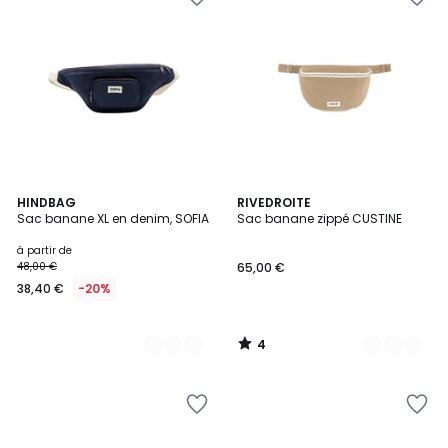
4
16
HINDBAG
8
RIVEDROITE
/
Sac banane XL en denim, SOFIA
Sac banane zippé CUSTINE
Couleurs
Couleurs
5
à partir de
48,00 €
65,00 €
38,40 €
-20%
4
/
5