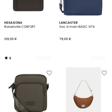
5
3
HEXAGONA
2
LANCASTER
/
Baisenville CONFORT
Sac à main BASIC VITA
Couleurs
Couleurs
5
129,00 €
79,00 €
5
/
5