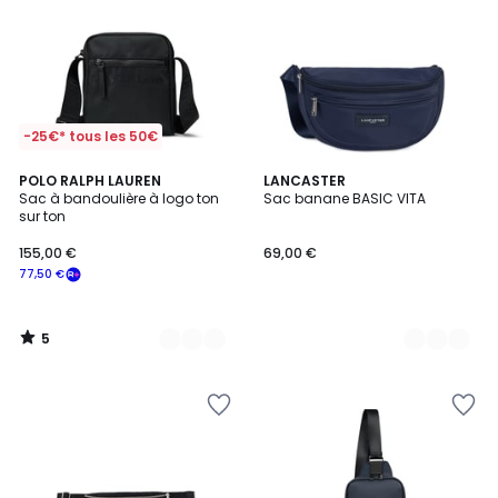
-25€* tous les 50€
5
2
POLO RALPH LAUREN
4
LANCASTER
/
Sac à bandoulière à logo ton
Sac banane BASIC VITA
Couleurs
Couleurs
5
sur ton
155,00 €
69,00 €
77,50 €
5
/
5