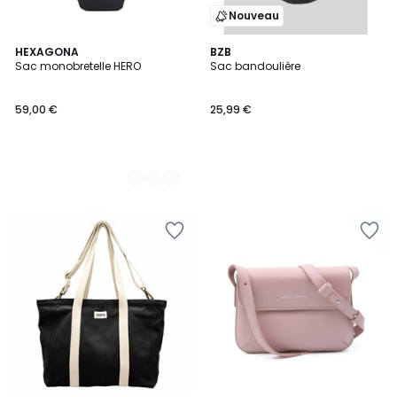
Nouveau
3
HEXAGONA
BZB
Sac monobretelle HERO
Sac bandoulière
Couleurs
59,00 €
25,99 €