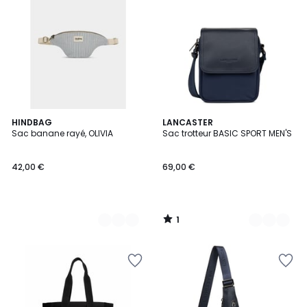
1
3
HINDBAG
2
LANCASTER
/
Sac banane rayé, OLIVIA
Sac trotteur BASIC SPORT MEN'S
Couleurs
Couleurs
5
42,00 €
69,00 €
1
/
5