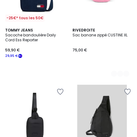
-25€* tous les 50€
TOMMY JEANS
4
RIVEDROITE
Sacoche bandoulière Daily
Sac banane zippé CUSTINE XL
Couleurs
Cord Ess Reporter
59,90 €
75,00 €
29,95 €