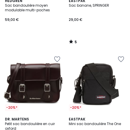
5
HEDGREN
EASTPAK
/
Sac bandoulière moyen
Sac banane, SPRINGER
5
modulable multi-poches
59,00 €
29,00 €
5
/
5
-20%*
-20%*
4,1
DR. MARTENS
EASTPAK
/ 5
Petit sac bandoulière en cuir
Mini sac bandoulière The One
oxford