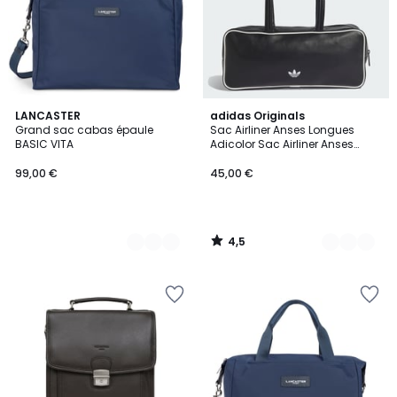
4,5
4
LANCASTER
2
adidas Originals
/ 5
Grand sac cabas épaule
Sac Airliner Anses Longues
Couleurs
Couleurs
BASIC VITA
Adicolor Sac Airliner Anses
Longues Adicolor
99,00 €
45,00 €
4,5
/
5