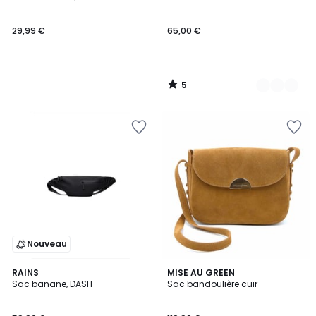
Couleurs
5
29,99 €
65,00 €
5
/
5
Nouveau
2
RAINS
MISE AU GREEN
Sac banane, DASH
Sac bandoulière cuir
Couleurs