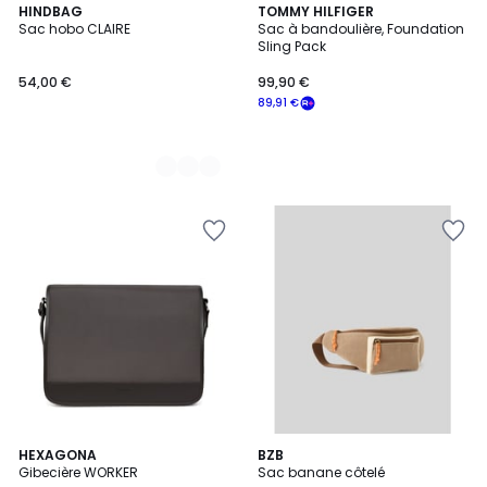
12
HINDBAG
TOMMY HILFIGER
Sac hobo CLAIRE
Sac à bandoulière, Foundation
Couleurs
Sling Pack
54,00 €
99,90 €
89,91 €
5
3
HEXAGONA
BZB
/
Gibecière WORKER
Sac banane côtelé
Couleurs