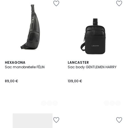
2
HEXAGONA
4
LANCASTER
Sac monobretelle FÉLIN
Sac body GENTLEMEN HARRY
Couleurs
Couleurs
89,00 €
139,00 €