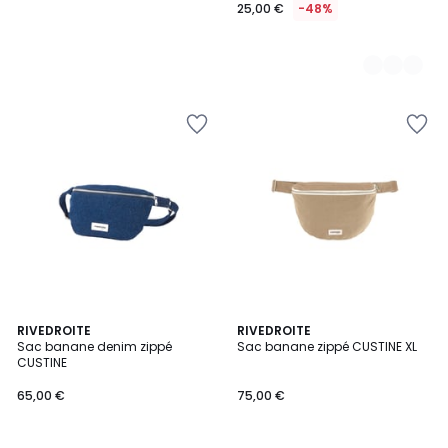
25,00 €
-48%
4
2
RIVEDROITE
5
RIVEDROITE
/
Sac banane denim zippé
Sac banane zippé CUSTINE XL
Couleurs
Couleurs
5
CUSTINE
65,00 €
75,00 €