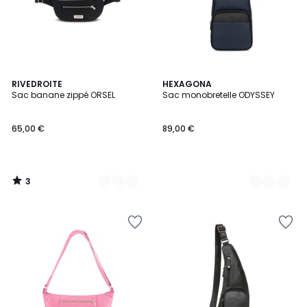
3
5
RIVEDROITE
2
HEXAGONA
/
Sac banane zippé ORSEL
Sac monobretelle ODYSSEY
Couleurs
Couleurs
5
65,00 €
89,00 €
3
/
5