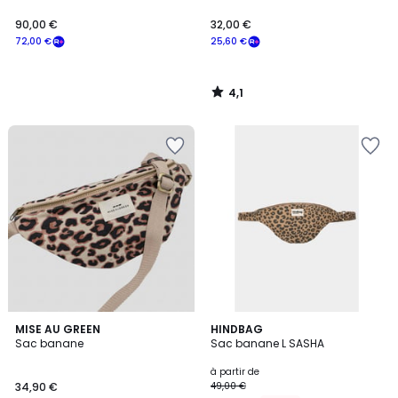
90,00 €
32,00 €
72,00 €
25,60 €
4,1
/
5
MISE AU GREEN
12
HINDBAG
Sac banane
Sac banane L SASHA
Couleurs
à partir de
34,90 €
49,00 €