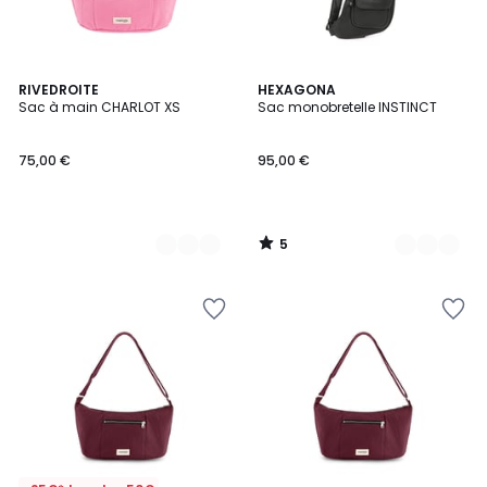
5
3
RIVEDROITE
2
HEXAGONA
/
Sac à main CHARLOT XS
Sac monobretelle INSTINCT
Couleurs
Couleurs
5
75,00 €
95,00 €
5
/
5