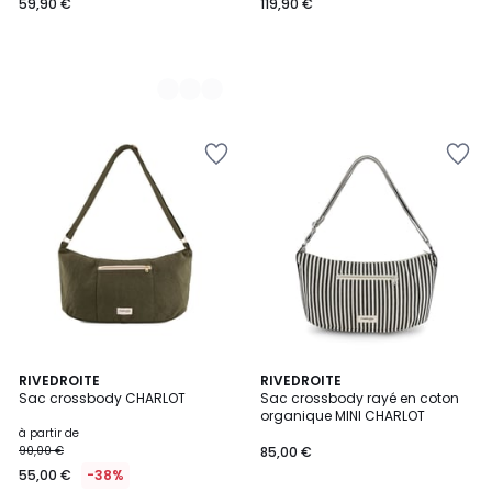
59,90 €
119,90 €
2
RIVEDROITE
3
RIVEDROITE
Sac crossbody CHARLOT
Sac crossbody rayé en coton
Couleurs
Couleurs
organique MINI CHARLOT
à partir de
90,00 €
85,00 €
55,00 €
-38%