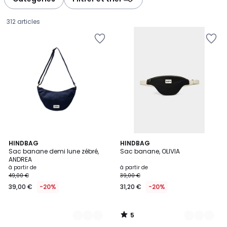
gauche
droite
312 articles
5
17
HINDBAG
17
HINDBAG
/
Sac banane demi lune zébré,
Sac banane, OLIVIA
Couleurs
Couleurs
5
ANDREA
Prix
à partir de
à partir de
49,00 €
39,00 €
à
39,00 €
-20%
31,20 €
-20%
partir
de
39,00
5
€
/
5