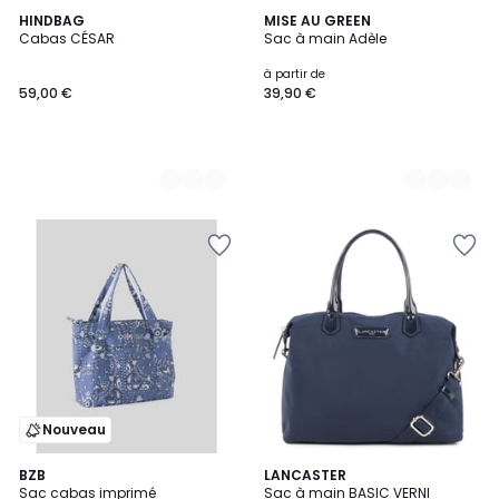
12
HINDBAG
6
MISE AU GREEN
Cabas CÉSAR
Sac à main Adèle
Couleurs
Couleurs
à partir de
59,00 €
39,90 €
Nouveau
5
BZB
2
LANCASTER
/
Sac cabas imprimé
Sac à main BASIC VERNI