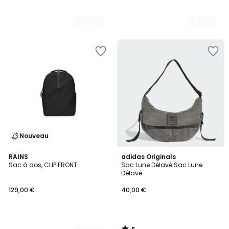
Nouveau
5
2
RAINS
adidas Originals
/
Sac à dos, CLIP FRONT
Sac Lune Délavé Sac Lune
Couleurs
5
Délavé
129,00 €
40,00 €