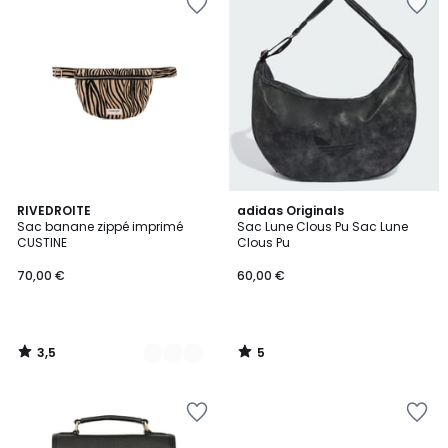
3,5
5
3
RIVEDROITE
adidas Originals
/ 5
/
Sac banane zippé imprimé
Sac Lune Clous Pu Sac Lune
Couleurs
5
CUSTINE
Clous Pu
70,00 €
60,00 €
3,5
5
/
/
5
5