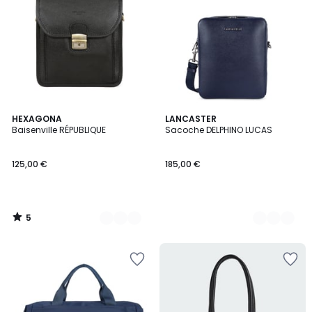
5
2
HEXAGONA
3
LANCASTER
/
Baisenville RÉPUBLIQUE
Sacoche DELPHINO LUCAS
Couleurs
Couleurs
5
125,00 €
185,00 €
5
/
5