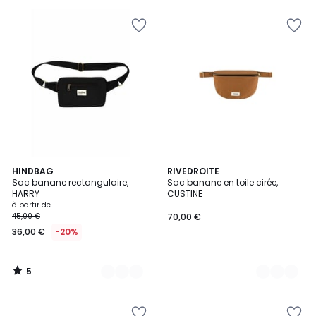
au
lieu
de
49,00
€
20%
de
réduction
appliquée.
5
18
HINDBAG
3
RIVEDROITE
/
Sac banane rectangulaire,
Sac banane en toile cirée,
Couleurs
Couleurs
5
HARRY
CUSTINE
à partir de
45,00 €
70,00 €
36,00 €
-20%
5
/
5