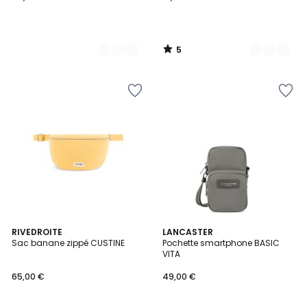
5
/
5
4
RIVEDROITE
6
LANCASTER
Sac banane zippé CUSTINE
Pochette smartphone BASIC
Couleurs
Couleurs
VITA
65,00 €
49,00 €