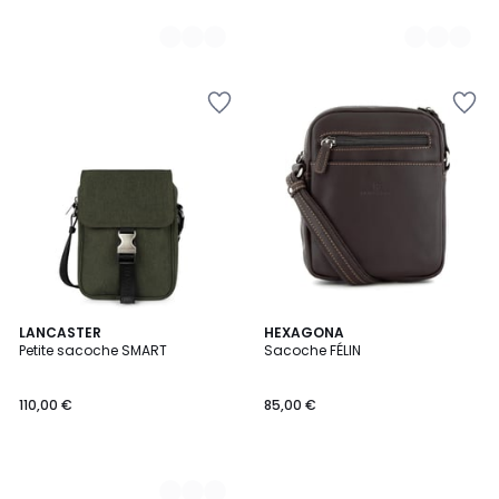
3
LANCASTER
HEXAGONA
Petite sacoche SMART
Sacoche FÉLIN
Couleurs
110,00 €
85,00 €