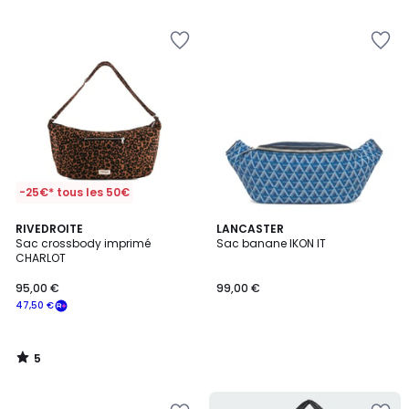
-25€* tous les 50€
5
RIVEDROITE
LANCASTER
/
Sac crossbody imprimé
Sac banane IKON IT
5
CHARLOT
95,00 €
99,00 €
47,50 €
5
/
5