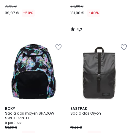
79,95 €
219,00 €
39,97 €
-50%
131,00 €
-40%
4,7
/
5
3
ROXY
EASTPAK
Sac à dos moyen SHADOW
Sac à dos Oryon
Couleurs
SWELL PRINTED.
à partir de
50,00 €
75,00 €