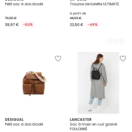
Petit sac à dos brodé
Trousse de toilette ULTIMATE
Couleurs
à partir de
79,95 €
44,99 €
39,97 €
-50%
22,50 €
-49%
4,7
DESIGUAL
LANCASTER
/ 5
Petit sac à dos brodé
Sac à main en cuir grainé
FOULONNÉ