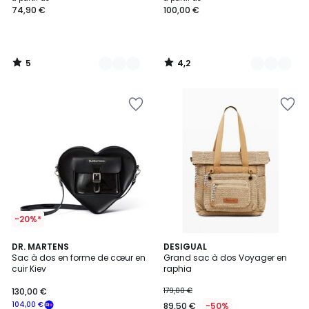
74,90 €
100,00 €
à
partir
de
74,90
5
4,2
€.
/
/
5
5
-20%*
5
5
DR. MARTENS
DESIGUAL
/
/
Sac à dos en forme de cœur en
Grand sac à dos Voyager en
5
5
cuir Kiev
raphia
130,00 €
179,00 €
104,00 €
89,50 €
-50%