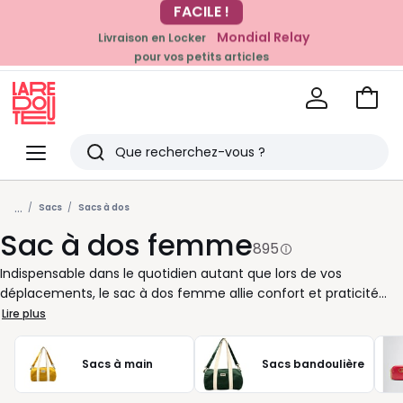
Mondial Relay
Livraison en Locker
EN CE MOMENT
pour vos petits articles
-20% dès 39€*
sur la mode
Voir
mon
La
panie
Redoute
Menu
Rechercher
Derniers
...
articles
Sacs
Sacs à dos
Sac à dos femme
vus
895
Indispensable dans le quotidien autant que lors de vos
déplacements, le sac à dos femme allie confort et praticité
sans compromettre le style. Véritable alternative au cabas ou
Lire plus
au sac porté épaule, il vous libère les mains tout en gardant vos
affaires bien organisées. Que ce soit pour accompagner vos
Sacs à main
Sacs bandoulière
journées de travail, vos cours ou vos moments de voyage, il se
révèle toujours être un compagnon fiable et fonctionnel. Parce