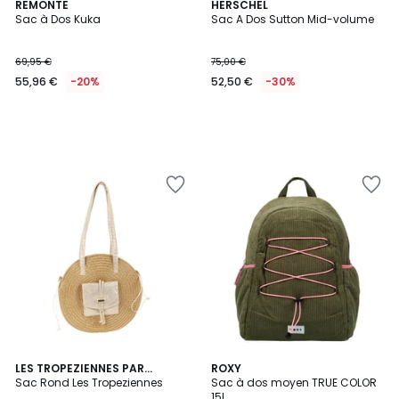
REMONTE
HERSCHEL
Sac à Dos Kuka
Sac A Dos Sutton Mid-volume
69,95 €
75,00 €
55,96 €
-20%
52,50 €
-30%
LES TROPEZIENNES PAR
ROXY
M.BELARBI
Sac Rond Les Tropeziennes
Sac à dos moyen TRUE COLOR
15L.