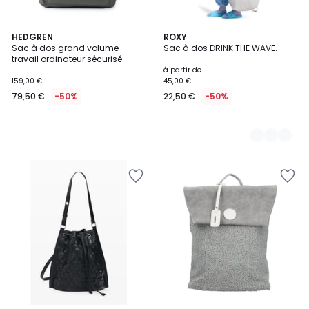
HEDGREN
2
ROXY
Sac à dos grand volume
Sac à dos DRINK THE WAVE.
Couleurs
travail ordinateur sécurisé
à partir de
159,00 €
45,00 €
79,50 €
-50%
22,50 €
-50%