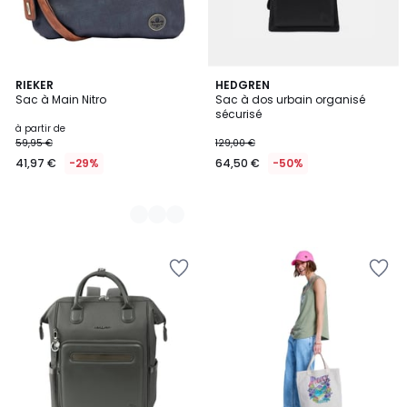
2
RIEKER
HEDGREN
Sac à Main Nitro
Sac à dos urbain organisé
Couleurs
sécurisé
à partir de
59,95 €
129,00 €
41,97 €
-29%
64,50 €
-50%