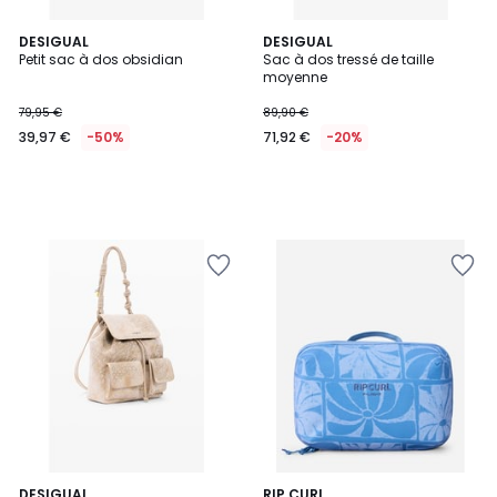
DESIGUAL
DESIGUAL
Petit sac à dos obsidian
Sac à dos tressé de taille
moyenne
79,95 €
89,90 €
39,97 €
-50%
71,92 €
-20%
DESIGUAL
3
RIP CURL