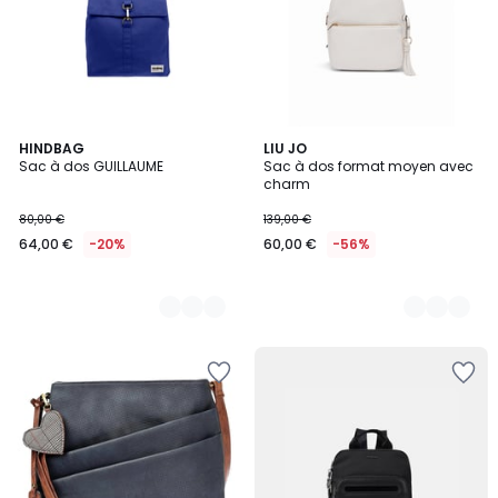
6
HINDBAG
2
LIU JO
Sac à dos GUILLAUME
Sac à dos format moyen avec
Couleurs
Couleurs
charm
80,00 €
139,00 €
64,00 €
-20%
60,00 €
-56%