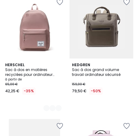
9
HERSCHEL
HEDGREN
Sac à dos en matières
Sac à dos grand volume
Couleurs
recyclées pour ordinateur
travail ordinateur sécurisé
portable 15"/16" CLASSIC 30 L
à partir de
65,00 €
159,00 €
42,25 €
-35%
79,50 €
-50%