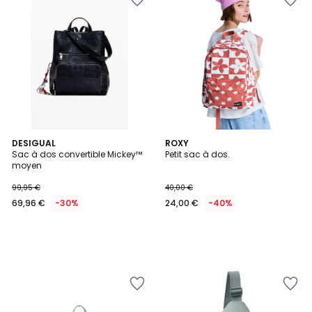
DESIGUAL
ROXY
Sac à dos convertible Mickey™
Petit sac à dos.
moyen
99,95 €
40,00 €
69,96 €
-30%
24,00 €
-40%