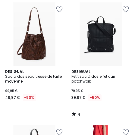
4
DESIGUAL
DESIGUAL
/
Sac à dos seau tressé de taille
Petit sac à dos effet cuir
5
moyenne
patchwork
99,95 €
79,95 €
49,97 €
-50%
39,97 €
-50%
4
/
5