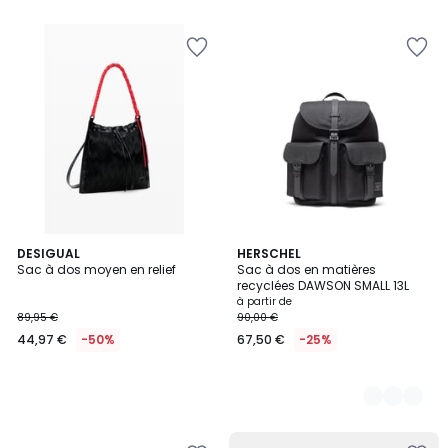
DESIGUAL
2
HERSCHEL
Sac à dos moyen en relief
Sac à dos en matières
Couleurs
recyclées DAWSON SMALL 13L
à partir de
89,95 €
90,00 €
44,97 €
-50%
67,50 €
-25%