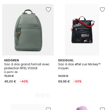
4
HEDGREN
DESIGUAL
Sac à dos grand format avec
Sac à dos effet cuir Mickey™
Couleurs
protection RFID, VOGUE
moyen
à partir de
75,00 €
99,95 €
45,00 €
-40%
69,96 €
-30%