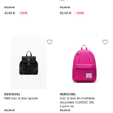
59,90 €
50,00 €
41,93 €
-30%
30,00 €
-40%
DESIGUAL
2
HERSCHEL
Petit sac à dos ajouré
Sac à dos en matières
Couleurs
recyclées CLASSIC 26L
à partir de
89,95 €
55,00 €