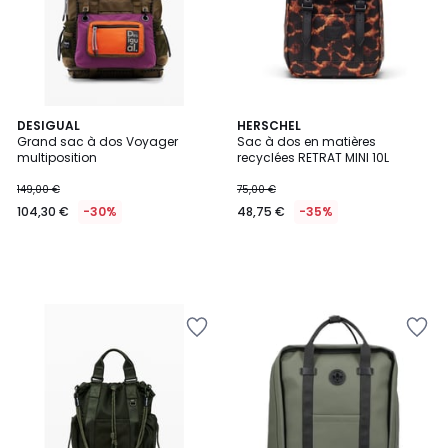
DESIGUAL
HERSCHEL
Grand sac à dos Voyager
Sac à dos en matières
multiposition
recyclées RETRAT MINI 10L
149,00 €
75,00 €
104,30 €
-30%
48,75 €
-35%