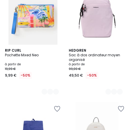
3
RIP CURL
2
HEDGREN
Pochette Mixed Neo
Sac à dos ordinateur moyen
Couleurs
Couleurs
organisé
à partir de
à partir de
19,99 €
99,00 €
9,99 €
-50%
49,50 €
-50%