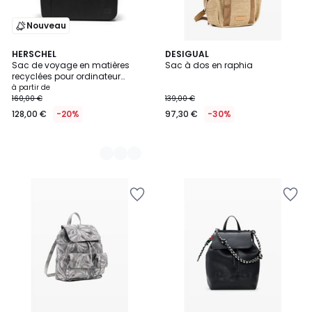
Nouveau
2
HERSCHEL
DESIGUAL
Sac de voyage en matières
Sac à dos en raphia
Couleurs
recyclées pour ordinateur
portable 15"/16" BOWEN 30 L
à partir de
160,00 €
139,00 €
128,00 €
-20%
97,30 €
-30%