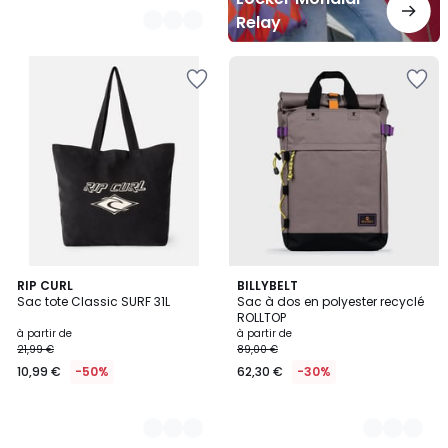
Relay
3
RIP CURL
5
BILLYBELT
Sac tote Classic SURF 31L
Sac à dos en polyester recyclé
Couleurs
Couleurs
ROLLTOP
à partir de
à partir de
21,99 €
89,00 €
10,99 €
-50%
62,30 €
-30%