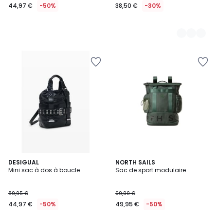
44,97 €
-50%
38,50 €
-30%
DESIGUAL
2
NORTH SAILS
Mini sac à dos à boucle
Sac de sport modulaire
Couleurs
89,95 €
99,90 €
44,97 €
-50%
49,95 €
-50%