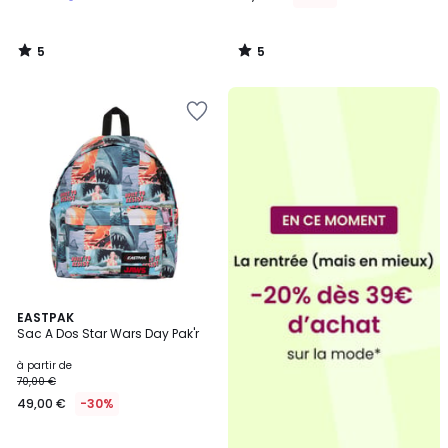
5
5
/
/
5
5
2
EASTPAK
Sac A Dos Star Wars Day Pak'r
Couleurs
à partir de
70,00 €
49,00 €
-30%