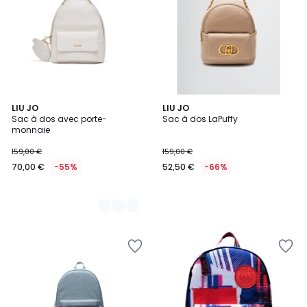
3
LIU JO
LIU JO
Sac à dos avec porte-
Sac à dos LaPuffy
Couleurs
monnaie
159,00 €
159,00 €
70,00 €
-55%
52,50 €
-66%