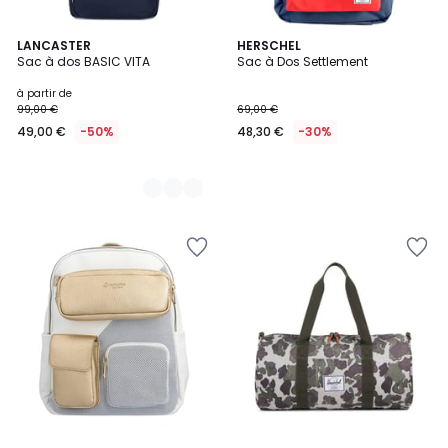
4
LANCASTER
HERSCHEL
Sac à dos BASIC VITA
Sac à Dos Settlement
Couleurs
à partir de
99,00 €
69,00 €
49,00 €
-50%
48,30 €
-30%