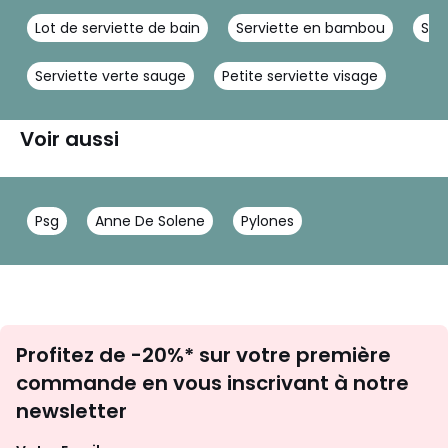
Lot de serviette de bain
Serviette en bambou
Ser
Serviette verte sauge
Petite serviette visage
Voir aussi
Psg
Anne De Solene
Pylones
Inscription
Profitez de -20%* sur votre première
newsletter
commande en vous inscrivant à notre
newsletter