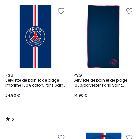
5
PSG
PSG
/
Serviette de bain et de plage
Serviette de bain et de plage
5
imprimé 100% coton, Paris Saint
100% polyester, Paris Saint
Germain HECHTER
Germain NEORED
24,90 €
14,90 €
5
/
5