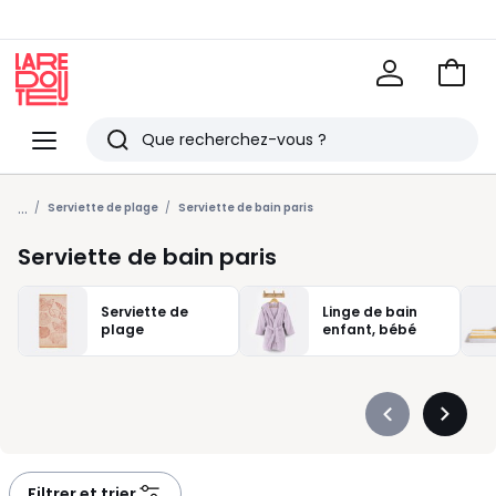
Voir
mon
La
panie
Redoute
Menu
Rechercher
Derniers
...
articles
Serviette de plage
Serviette de bain paris
vus
Serviette de bain paris
Serviette de
Linge de bain
plage
enfant, bébé
Précédent
Suivan
-
-
défiler
défiler
à
à
Filtrer et trier