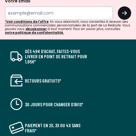
Votre Email
OK
*Voir conditions de l'offre
. En vous abonnant, vous consentez à recevoir des
communications commerciales personnalisées de la part de La Redoute. Vous
pouvez vous
désabonner
à tout moment. Pour en savoir plus, consultez
notre politique de confidentialité.
DÈS 49€ D’ACHAT, FAITES-VOUS
LIVRER EN POINT DE RETRAIT POUR
1,95€*
RETOURS GRATUITS*
30 JOURS POUR CHANGER D'AVIS*
PAIEMENT EN 2X, 3X OU 4X SANS
FRAIS*