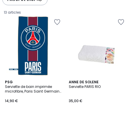
gauche
droite
13 articles
PSG
ANNE DE SOLENE
Serviette de bain imprimée
Serviette PARIS RIO
microfibre, Paris Saint Germain
14,90
PRINCE
14,90 €
35,00 €
€.