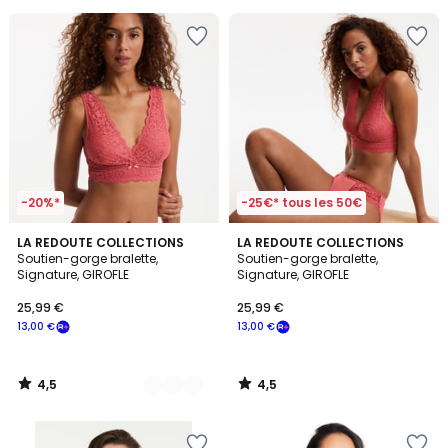
5
pour
payer
à
la
place
13,00
€.
-20%*
-25€* tous les 50€
4,5
4,5
2
LA REDOUTE COLLECTIONS
LA REDOUTE COLLECTIONS
/ 5
/ 5
Soutien-gorge bralette,
Soutien-gorge bralette,
Couleurs
Signature, GIROFLE
Signature, GIROFLE
25,99 €
25,99 €
13,00 €
13,00 €
4,5
4,5
/
/
5
5