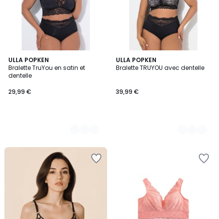
3
ULLA POPKEN
2
ULLA POPKEN
Bralette TruYou en satin et
Bralette TRUYOU avec dentelle
Couleurs
Couleurs
dentelle
29,99 €
39,99 €