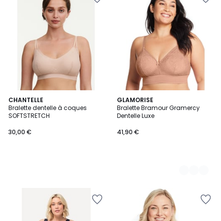
CHANTELLE
3
GLAMORISE
Bralette dentelle à coques
Bralette Bramour Gramercy
Couleurs
SOFTSTRETCH
Dentelle Luxe
30,00 €
41,90 €