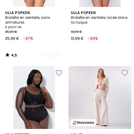
4,5
9
ULLA POPKEN
ULLA POPKEN
/ 5
Bralette en dentelle, sans
Bralette en dentelle, lacée dans
Couleurs
armatures .
la nuque
à partir de
35,99 €
19,99 €
25,99 €
-27%
13,99 €
-30%
4,5
/
5
Nouveau