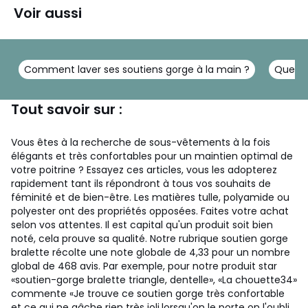
Voir aussi
Comment laver ses soutiens gorge à la main ?
Quel s
Tout savoir sur :
Vous êtes à la recherche de sous-vêtements à la fois
élégants et très confortables pour un maintien optimal de
votre poitrine ? Essayez ces articles, vous les adopterez
rapidement tant ils répondront à tous vos souhaits de
féminité et de bien-être. Les matières tulle, polyamide ou
polyester ont des propriétés opposées. Faites votre achat
selon vos attentes. Il est capital qu'un produit soit bien
noté, cela prouve sa qualité. Notre rubrique soutien gorge
bralette récolte une note globale de 4,33 pour un nombre
global de 468 avis. Par exemple, pour notre produit star
«soutien-gorge bralette triangle, dentelle», «La chouette34»
commente «Je trouve ce soutien gorge très confortable
et ce qui ne gâche rien très joli.lorsqu'on le porte on l'oubli,