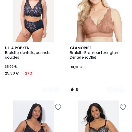
5
2
ULLA POPKEN
2
GLAMORISE
/
Bralette, dentelle, bonnets
Bralette Bramour Lexington
Couleurs
Couleurs
5
souples
Dentelle et Dllet
35,99 €
38,90 €
25,99 €
-27%
5
/
5