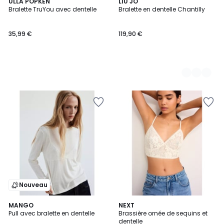
ULLA POPKEN
3
LIU JO
Bralette TruYou avec dentelle
Bralette en dentelle Chantilly
Couleurs
35,99 €
119,90 €
Nouveau
MANGO
NEXT
Pull avec bralette en dentelle
Brassière ornée de sequins et
dentelle