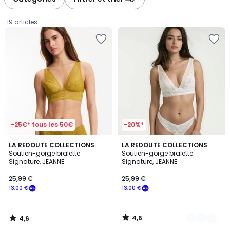
gauche
droite
19 articles
-25€* tous les 50€
-20%*
4,6
4,6
LA REDOUTE COLLECTIONS
4
LA REDOUTE COLLECTIONS
/ 5
/ 5
Soutien-gorge bralette
Soutien-gorge bralette
Couleurs
Signature, JEANNE
Signature, JEANNE
25,99
25,99 €
25,99 €
€
13,00 €
13,00 €
souscrivez
à
notre
4,6
4,6
programme
/
/
5