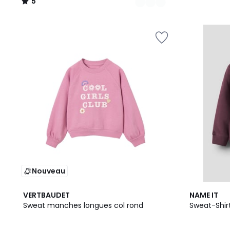
5
/
5
Nouveau
VERTBAUDET
NAME IT
Sweat manches longues col rond
Sweat-Shir