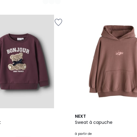
5
NEXT
Couleurs
t
Sweat à capuche
à partir de