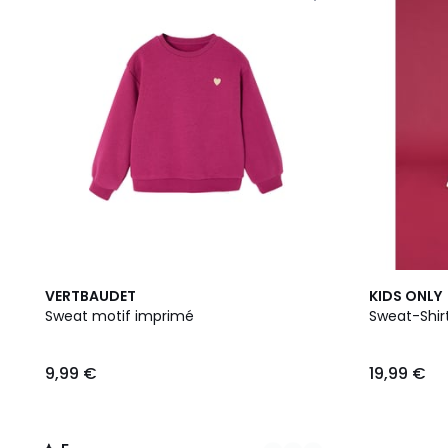
4
5
2
VERTBAUDET
KIDS ONLY
Couleurs
/
Couleurs
Sweat motif imprimé
Sweat-Shir
5
9,99 €
19,99 €