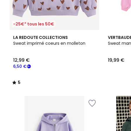
-25€* tous les 50€
5
LA REDOUTE COLLECTIONS
VERTBAUD
/
Sweat imprimé coeurs en molleton
Sweat man
5
12,99 €
19,99 €
6,50 €
5
/
5