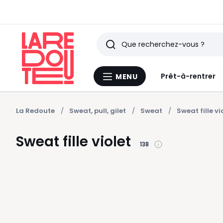
Rechercher
Derniers
Prêt-à-rentrer
MENU
Menu
articles
La
Redoute
vus
La Redoute
Sweat, pull, gilet
Sweat
Sweat fille vi
Sweat fille violet
138