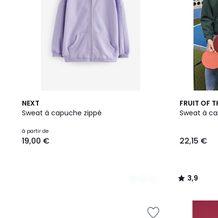
7
16
3,9
NEXT
FRUIT OF 
Couleurs
Couleurs
/ 5
Sweat à capuche zippé
Sweat à c
à partir de
19,00 €
22,15 €
3,9
/
5