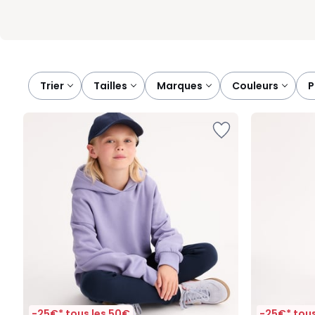
Trier
tailles
marques
couleurs
-25€* tous les 50€
-25€* tous