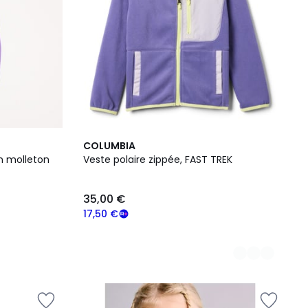
3
COLUMBIA
Couleurs
n molleton
Veste polaire zippée, FAST TREK
35,00 €
17,50 €