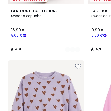
2
4,4
6
4,9
LA REDOUTE COLLECTIONS
LA REDOUT
Couleurs
/ 5
Couleurs
/ 5
Sweat à capuche
Sweat col 
15,99
15,99 €
9,99 €
€
souscrivez
8,00 €
5,00 €
à
notre
4,4
4,9
programme
/
/
pour
5
5
payer
à
la
place
8,00
€.