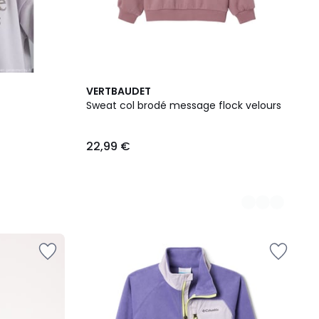
5
VERTBAUDET
Couleurs
Sweat col brodé message flock velours
22,99 €