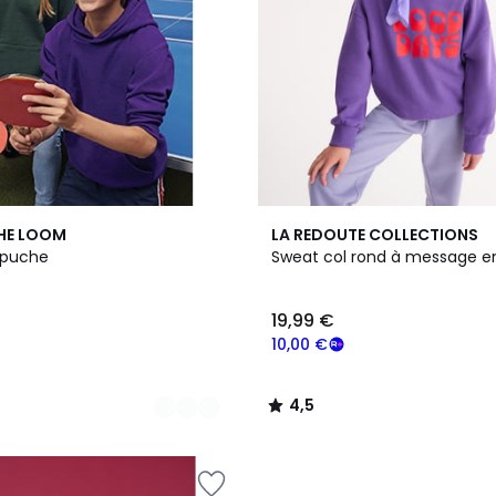
4,5
THE LOOM
LA REDOUTE COLLECTIONS
/ 5
apuche
Sweat col rond à message e
19,99 €
10,00 €
4,5
/
5