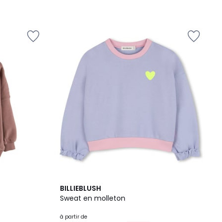
2
BILLIEBLUSH
Couleurs
Sweat en molleton
à partir de