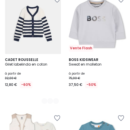
Vente Flash
2
CADET ROUSSELLE
BOSS KIDSWEAR
Gilet labelinda en coton
Sweat en molleton
Couleurs
à partir de
à partir de
32,00 €
75,00 €
12,80 €
-60%
37,50 €
-50%