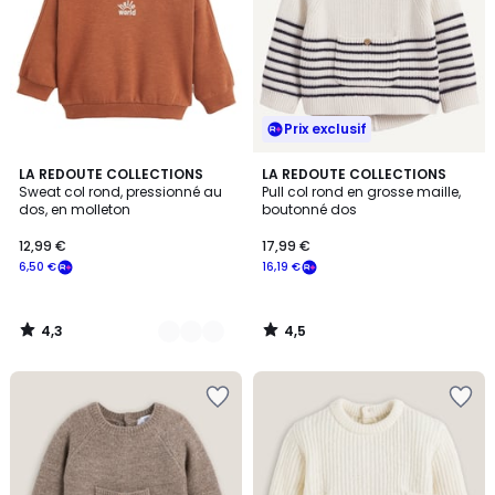
Prix exclusif
4,3
4,5
2
LA REDOUTE COLLECTIONS
LA REDOUTE COLLECTIONS
/ 5
/ 5
Sweat col rond, pressionné au
Pull col rond en grosse maille,
Couleurs
dos, en molleton
boutonné dos
12,99 €
17,99 €
6,50 €
16,19 €
4,3
4,5
/
/
5
5