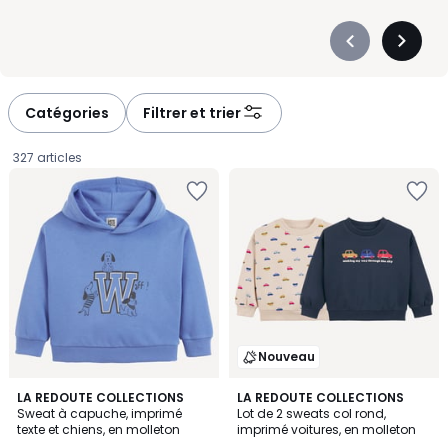
Précédent
Suivan
-
-
défiler
défiler
à
à
Catégories
Filtrer et trier
gauche
droite
327 articles
Nouveau
LA REDOUTE COLLECTIONS
LA REDOUTE COLLECTIONS
Sweat à capuche, imprimé
Lot de 2 sweats col rond,
texte et chiens, en molleton
imprimé voitures, en molleton
12,99