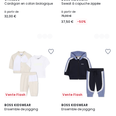
Cardigan en coton biologique
Sweat à capuche zippée
Couleurs
Couleurs
à partir de
à partir de
32,00 €
75,00 €
37,50 €
-50%
Vente Flash
Vente Flash
2
BOSS KIDSWEAR
2
BOSS KIDSWEAR
Ensemble de jogging
Ensemble de jogging
Couleurs
Couleurs