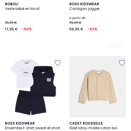
BOBOLI
2
BOSS KIDSWEAR
Veste bébé en tricot
Cardigan jogger
Couleurs
à partir de
35,95 €
85,00 €
17,95 €
-50%
56,95 €
-33%
2
BOSS KIDSWEAR
CADET ROUSSELLE
Ensemble t-shirt, sweat et short
Gilet latou maille coton bio
Couleurs