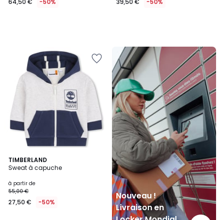
64,50 €
-50%
39,50 €
-50%
Nouveau
!
Livraison
en
Locker
Mondial
Relay
TIMBERLAND
Sweat à capuche
à partir de
55,00 €
Nouveau !
27,50 €
-50%
Livraison en
Locker Mondial