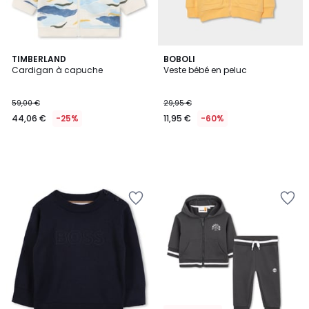
TIMBERLAND
BOBOLI
Cardigan à capuche
Veste bébé en peluc
59,00 €
29,95 €
44,06 €
-25%
11,95 €
-60%