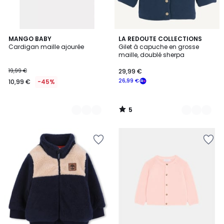
5
2
MANGO BABY
2
LA REDOUTE COLLECTIONS
/
Cardigan maille ajourée
Gilet à capuche en grosse
Couleurs
Couleurs
5
maille, doublé sherpa
19,99 €
29,99 €
26,99 €
10,99 €
-45%
5
/
5