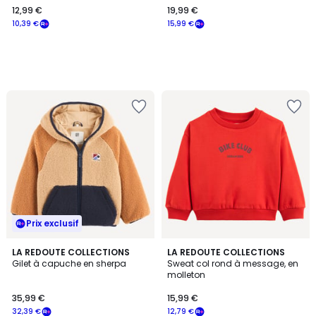
12,99 €
19,99 €
€
10,39 €
15,99 €
souscrivez
à
notre
programme
pour
payer
à
la
place
10,39
€.
Prix exclusif
LA REDOUTE COLLECTIONS
LA REDOUTE COLLECTIONS
Gilet à capuche en sherpa
Sweat col rond à message, en
molleton
35,99 €
15,99 €
32,39 €
12,79 €