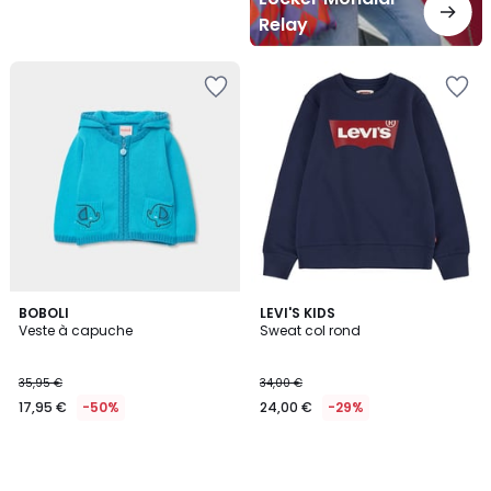
Relay
BOBOLI
LEVI'S KIDS
Veste à capuche
Sweat col rond
35,95 €
34,00 €
17,95 €
-50%
24,00 €
-29%