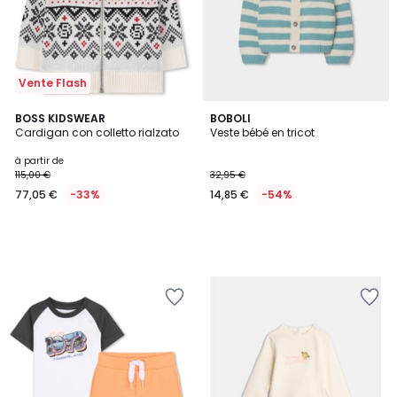
Vente Flash
BOSS KIDSWEAR
BOBOLI
Cardigan con colletto rialzato
Veste bébé en tricot
à partir de
115,00 €
32,95 €
77,05 €
-33%
14,85 €
-54%