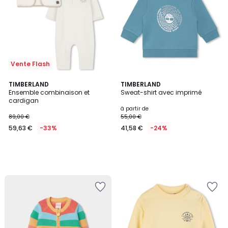
Vente Flash
TIMBERLAND
TIMBERLAND
Ensemble combinaison et
Sweat-shirt avec imprimé
cardigan
à partir de
89,00 €
55,00 €
59,63 €
-33%
41,58 €
-24%