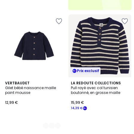
Prix exclusif
4
VERTBAUDET
LA REDOUTE COLLECTIONS
Gilet bébé naissance maille
Pull rayé avec col tunisien
Couleurs
point mousse
boutonné, en grosse maille
12,99 €
15,99 €
14,39 €