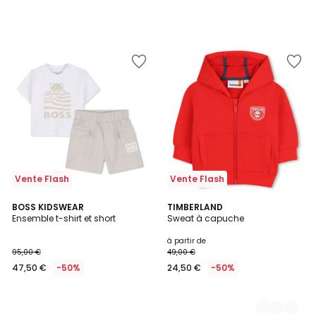
Vente Flash
Vente Flash
BOSS KIDSWEAR
2
TIMBERLAND
Ensemble t-shirt et short
Sweat à capuche
Couleurs
à partir de
95,00 €
49,00 €
47,50 €
-50%
24,50 €
-50%