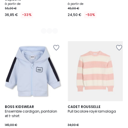
à partir de
à partir de
55,00 €
49,00 €
36,85 €
-33%
24,50 €
-50%
2
BOSS KIDSWEAR
CADET ROUSSELLE
Ensemble cardigan, pantalon
Pull bicolore rayé lamalaga
Couleurs
et t-shirt
145,00 €
34,00 €