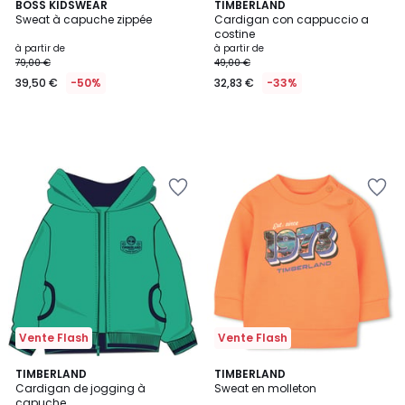
BOSS KIDSWEAR
TIMBERLAND
Sweat à capuche zippée
Cardigan con cappuccio a
costine
à partir de
à partir de
79,00 €
49,00 €
39,50 €
-50%
32,83 €
-33%
Vente Flash
Vente Flash
2
TIMBERLAND
TIMBERLAND
Cardigan de jogging à
Sweat en molleton
Couleurs
capuche