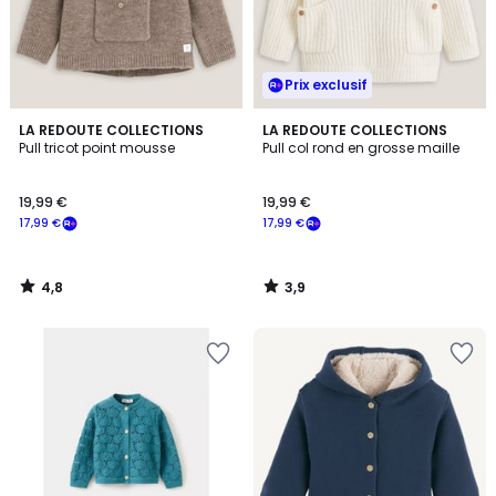
Prix exclusif
4,8
3,9
LA REDOUTE COLLECTIONS
LA REDOUTE COLLECTIONS
/ 5
/ 5
Pull tricot point mousse
Pull col rond en grosse maille
19,99 €
19,99 €
17,99 €
17,99 €
4,8
3,9
/
/
5
5