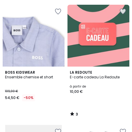
3
BOSS KIDSWEAR
LA REDOUTE
/
Ensemble chemise et short
E-carte cadeau La Redoute
5
à partir de
109,00 €
10,00 €
54,50 €
-50%
3
/
5