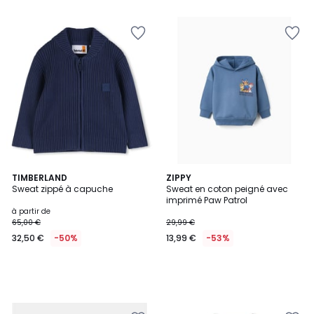
TIMBERLAND
ZIPPY
Sweat zippé à capuche
Sweat en coton peigné avec
imprimé Paw Patrol
à partir de
65,00 €
29,99 €
32,50 €
-50%
13,99 €
-53%