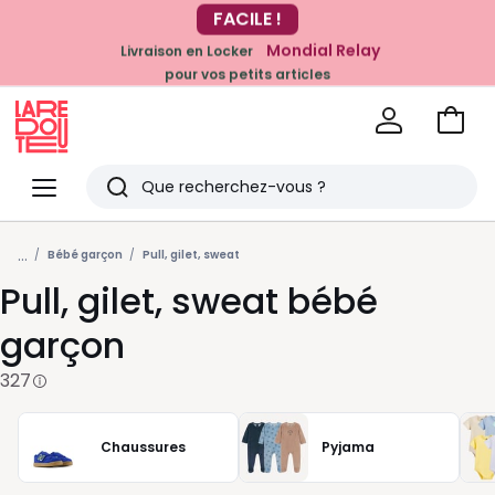
Mondial Relay
Livraison en Locker
EN CE MOMENT
pour vos petits articles
-20% dès 39€*
sur la mode
Voir
mon
La
panie
Redoute
Menu
Rechercher
Derniers
...
articles
Bébé garçon
Pull, gilet, sweat
Pull, gilet, sweat bébé
vus
garçon
327
Chaussures
Pyjama