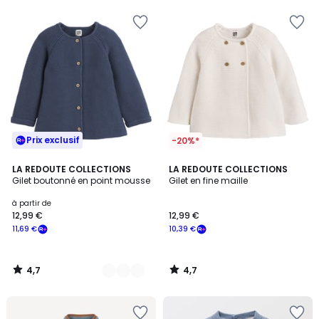
Prix exclusif
-20%*
4,7
4,7
4
LA REDOUTE COLLECTIONS
LA REDOUTE COLLECTIONS
/ 5
/ 5
Gilet boutonné en point mousse
Gilet en fine maille
Couleurs
à partir de
12,99 €
12,99 €
11,69 €
10,39 €
4,7
4,7
/
/
5
5