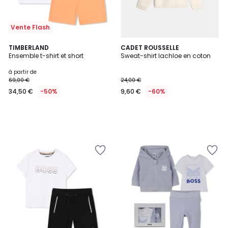
Vente Flash
TIMBERLAND
CADET ROUSSELLE
Ensemble t-shirt et short
Sweat-shirt lachloe en coton
à partir de
69,00 €
24,00 €
34,50 €
-50%
9,60 €
-60%