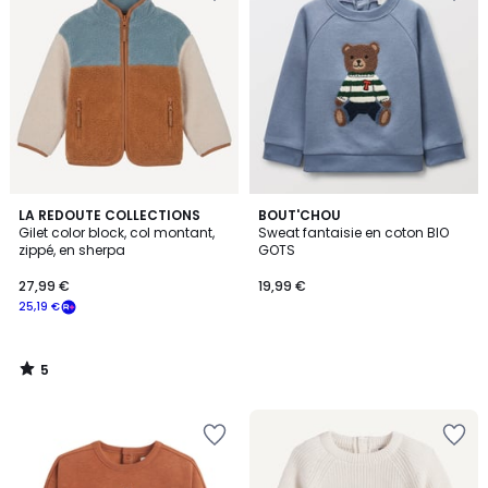
5
LA REDOUTE COLLECTIONS
BOUT'CHOU
/
Gilet color block, col montant,
Sweat fantaisie en coton BIO
5
zippé, en sherpa
GOTS
27,99 €
19,99 €
25,19 €
5
/
5