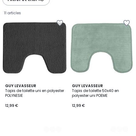
gauche
droite
11 articles
9
GUY LEVASSEUR
3
GUY LEVASSEUR
Tapis de toilette uni en polyester
Tapis de toilette 50x40 en
Couleurs
Couleurs
POLYNESIE
polyester uni POEME
12,99
12,99 €
12,99 €
€.