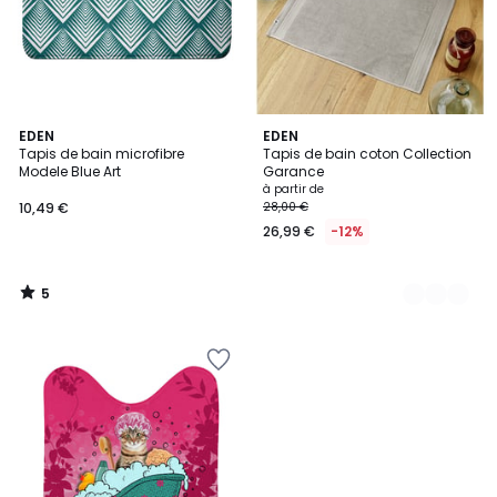
5
EDEN
7
EDEN
/
Tapis de bain microfibre
Tapis de bain coton Collection
Couleurs
5
Modele Blue Art
Garance
à partir de
10,49 €
28,00 €
26,99 €
-12%
5
/
5