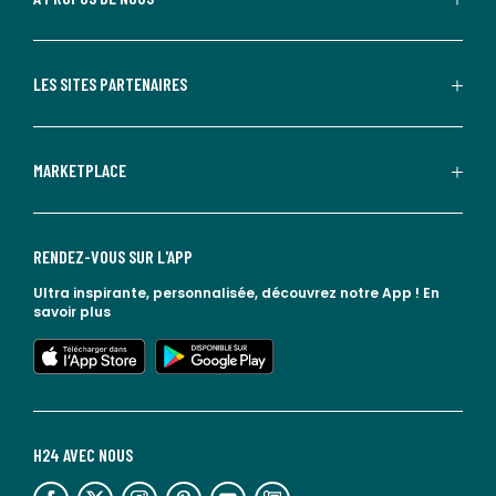
LES SITES PARTENAIRES
MARKETPLACE
RENDEZ-VOUS SUR L'APP
Ultra inspirante, personnalisée, découvrez notre App !
En
savoir plus
lien vers l'app store
lien vers google play
H24 AVEC NOUS
lien vers l'espace réseaux sociaux
lien vers l'espace réseaux sociaux
lien vers l'espace réseaux sociaux
lien vers l'espace réseaux sociaux
lien vers l'espace réseaux sociaux
lien vers le blog la redoute