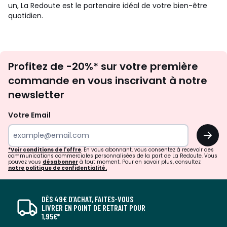
un, La Redoute est le partenaire idéal de votre bien-être
quotidien.
Inscription
Profitez de -20%* sur votre première
newsletter
commande en vous inscrivant à notre
newsletter
Votre Email
OK
*Voir conditions de l'offre
. En vous abonnant, vous consentez à recevoir des
communications commerciales personnalisées de la part de La Redoute. Vous
pouvez vous
désabonner
à tout moment. Pour en savoir plus, consultez
notre politique de confidentialité.
DÈS 49€ D’ACHAT, FAITES-VOUS
LIVRER EN POINT DE RETRAIT POUR
1,95€*