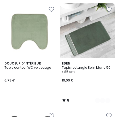
5
DOUCEUR D'INTÉRIEUR
3
EDEN
/
Tapis contour WC vert sauge
Tapis rectangle Belin blanc 50
Couleurs
5
x 85 cm
6,79 €
10,09 €
5
/
5