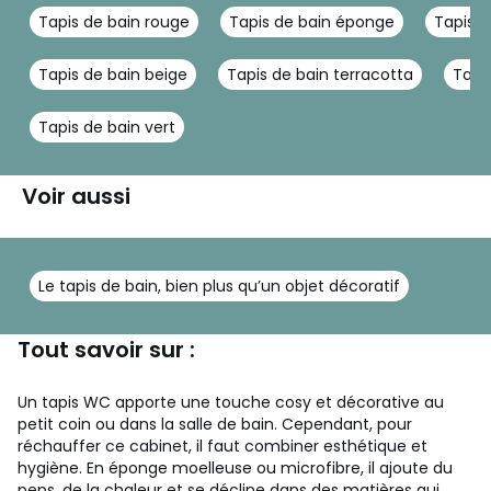
Tapis de bain rouge
Tapis de bain éponge
Tapis d
Tapis de bain beige
Tapis de bain terracotta
Tapi
Tapis de bain vert
Voir aussi
Le tapis de bain, bien plus qu’un objet décoratif
Tout savoir sur :
Un tapis WC apporte une touche cosy et décorative au
petit coin ou dans la salle de bain. Cependant, pour
réchauffer ce cabinet, il faut combiner esthétique et
hygiène. En éponge moelleuse ou microfibre, il ajoute du
peps, de la chaleur et se décline dans des matières qui