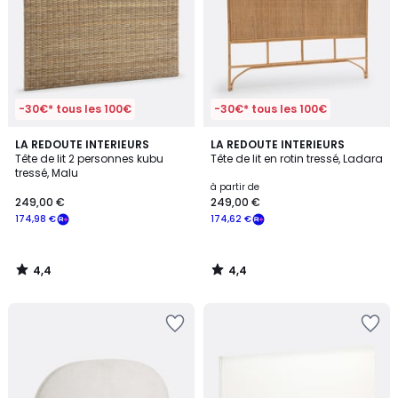
-30€* tous les 100€
-30€* tous les 100€
4,4
4,4
LA REDOUTE INTERIEURS
LA REDOUTE INTERIEURS
/ 5
/ 5
Tête de lit 2 personnes kubu
Tête de lit en rotin tressé, Ladara
tressé, Malu
à partir de
249,00 €
249,00 €
174,98 €
174,62 €
4,4
4,4
/
/
5
5