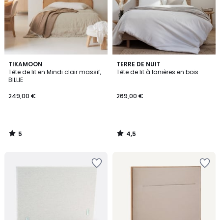
5
4,5
TIKAMOON
TERRE DE NUIT
/
/ 5
Tête de lit en Mindi clair massif,
Tête de lit à lanières en bois
5
BILLIE
249,00 €
269,00 €
5
4,5
/
/
5
5