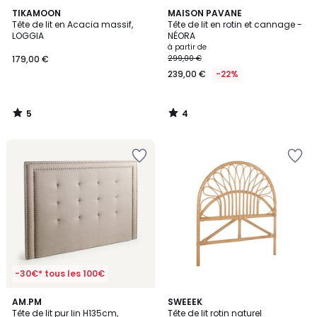
5
4
TIKAMOON
MAISON PAVANE
/
/
Tête de lit en Acacia massif,
Tête de lit en rotin et cannage -
5
5
LOGGIA
NÉORA
à partir de
179,00 €
299,00 €
239,00 €
-22%
5
4
/
/
5
5
-30€* tous les 100€
4,7
4,8
AM.PM
SWEEEK
/ 5
/ 5
Tête de lit pur lin H135cm,
Tête de lit rotin naturel