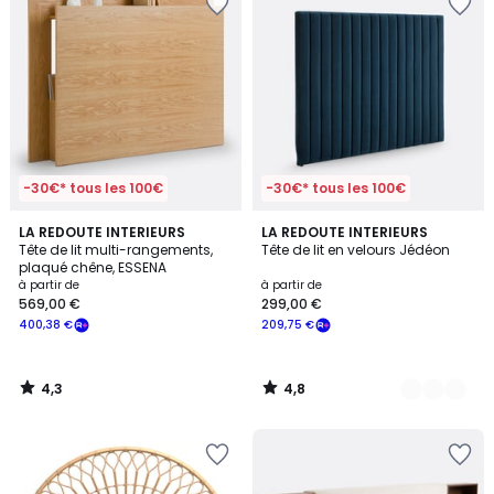
-30€* tous les 100€
-30€* tous les 100€
4,3
4,8
LA REDOUTE INTERIEURS
2
LA REDOUTE INTERIEURS
/ 5
/ 5
Tête de lit multi-rangements,
Tête de lit en velours Jédéon
Couleurs
plaqué chêne, ESSENA
à partir de
à partir de
569,00 €
299,00 €
400,38 €
209,75 €
4,3
4,8
/
/
5
5