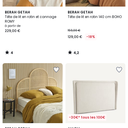
4
4,2
BERAH GETAH
BERAH GETAH
/
/ 5
Tête de lit en rotin et cannage
Tête de lit en rotin 140 cm BOHO
5
ROMY
à partir de
229,00 €
159,00 €
129,00 €
-18%
4
4,2
/
/
5
5
-30€* tous les 100€