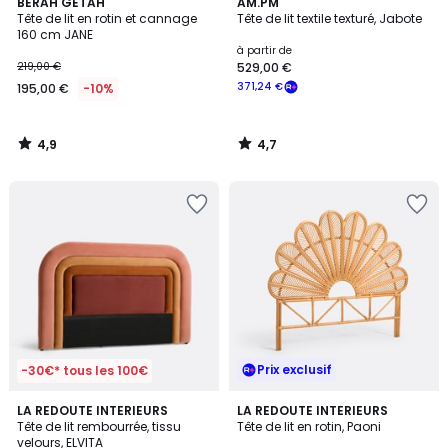
4,9
4,7
BERAH GETAH
AM.PM
/ 5
/ 5
Tête de lit en rotin et cannage
Tête de lit textile texturé, Jabote
160 cm JANE
à partir de
219,00 €
529,00 €
371,24 €
195,00 €
-10%
4,9
4,7
/
/
5
5
Prix exclusif
-30€* tous les 100€
4,9
4,8
2
LA REDOUTE INTERIEURS
LA REDOUTE INTERIEURS
/ 5
/ 5
Tête de lit rembourrée, tissu
Tête de lit en rotin, Paoni
Couleurs
velours, ELVITA