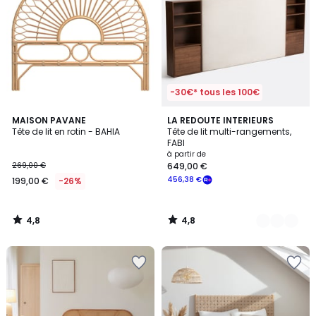
-30€* tous les 100€
4,8
4,8
MAISON PAVANE
2
LA REDOUTE INTERIEURS
/ 5
/ 5
Tête de lit en rotin - BAHIA
Tête de lit multi-rangements,
Couleurs
FABI
à partir de
269,00 €
649,00 €
456,38 €
199,00 €
-26%
4,8
4,8
/
/
5
5