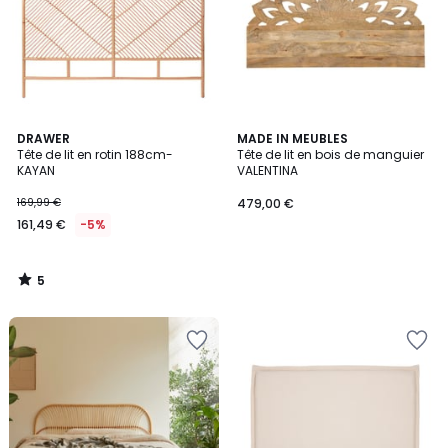
5
DRAWER
MADE IN MEUBLES
/
Tête de lit en rotin 188cm-
Tête de lit en bois de manguier
5
KAYAN
VALENTINA
169,99 €
479,00 €
161,49 €
-5%
5
/
5