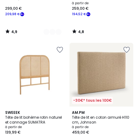
à partir de
299,00 €
259,00 €
209,98 €
194,52 €
4,9
4,8
/
/
5
5
-30€* tous les 100€
4,7
4,9
SWEEEK
2
AM.PM
/ 5
/ 5
Tête de lit bohème rotin naturel
Tête de lit en coton armuré H110
Couleurs
et cannage SUMATRA
cm, Johnson
à partir de
à partir de
139,99 €
459,00 €