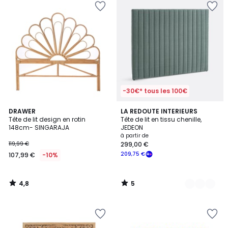
-30€* tous les 100€
4,8
5
DRAWER
2
LA REDOUTE INTERIEURS
/ 5
/
Tête de lit design en rotin
Tête de lit en tissu chenille,
Couleurs
5
148cm- SINGARAJA
JEDEON
à partir de
119,99 €
299,00 €
209,75 €
107,99 €
-10%
4,8
5
/
/
5
5