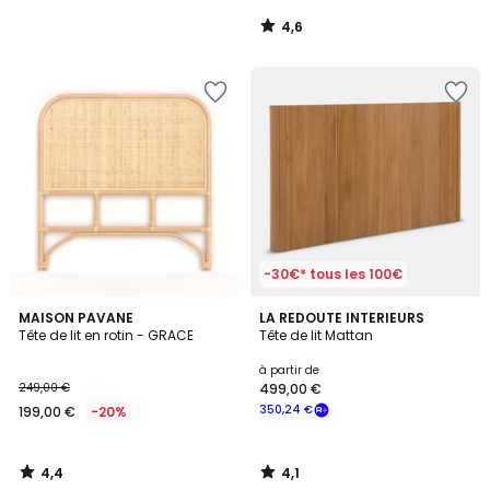
4,6
/
5
-30€* tous les 100€
4,4
4,1
MAISON PAVANE
LA REDOUTE INTERIEURS
/ 5
/ 5
Tête de lit en rotin - GRACE
Tête de lit Mattan
à partir de
249,00 €
499,00 €
350,24 €
199,00 €
-20%
4,4
4,1
/
/