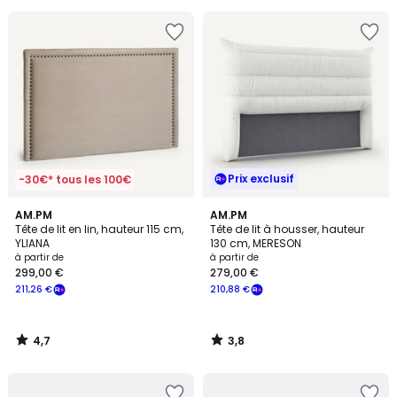
souscrivez
à
notre
programme
pour
payer
à
la
place
111,46
Prix exclusif
€.
-30€* tous les 100€
4,7
3,8
AM.PM
AM.PM
/ 5
/ 5
Tête de lit en lin, hauteur 115 cm,
Tête de lit à housser, hauteur
YLIANA
130 cm, MERESON
à partir de
à partir de
299,00 €
279,00 €
211,26 €
210,88 €
4,7
3,8
/
/
5
5