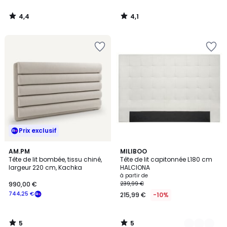
4,4
4,1
/
/
5
5
Prix exclusif
5
5
AM.PM
2
MILIBOO
/
/
Tête de lit bombée, tissu chiné,
Tête de lit capitonnée L180 cm
Couleurs
5
5
largeur 220 cm, Kachka
HALCIONA
à partir de
990,00 €
239,99 €
744,25 €
215,99 €
-10%
5
5
/
/