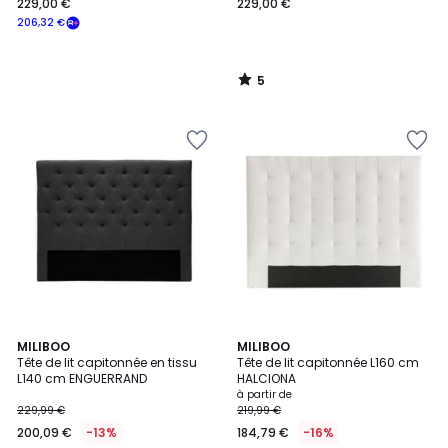
229,00 €
229,00 €
206,32 €
5
/
5
4,9
3,7
MILIBOO
4
MILIBOO
/ 5
/ 5
Tête de lit capitonnée en tissu
Tête de lit capitonnée L160 cm
Couleurs
L140 cm ENGUERRAND
HALCIONA
à partir de
229,99 €
219,99 €
200,09 €
-13%
184,79 €
-16%