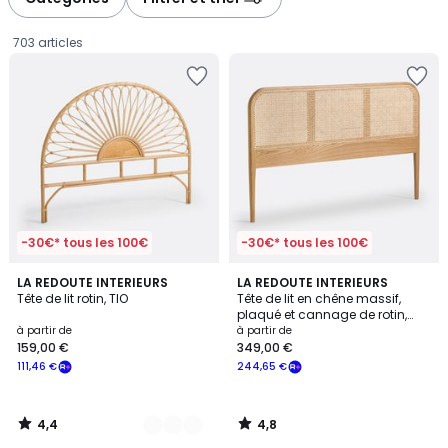
gauche
droite
703 articles
-30€* tous les 100€
-30€* tous les 100€
4,4
4,8
2
LA REDOUTE INTERIEURS
LA REDOUTE INTERIEURS
/ 5
/ 5
Tête de lit rotin, TIO
Tête de lit en chêne massif,
Couleurs
plaqué et cannage de rotin,
Prix
MADARA
à partir de
à partir de
159,00 €
349,00 €
à
111,46 €
244,65 €
partir
de
159,00
4,4
4,8
€
/
/
5
5