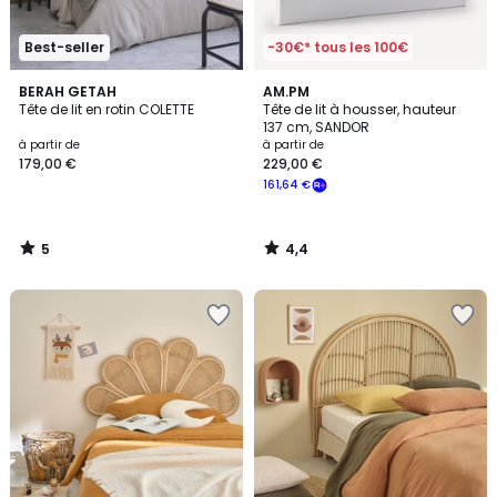
Best-seller
-30€* tous les 100€
5
4,4
BERAH GETAH
AM.PM
/
/ 5
Tête de lit en rotin COLETTE
Tête de lit à housser, hauteur
5
137 cm, SANDOR
à partir de
à partir de
179,00 €
229,00 €
161,64 €
5
4,4
/
/
5
5