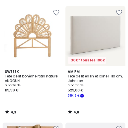
5
5
-30€* tous les 100€
4,3
4,8
SWEEEK
AM.PM
/ 5
/ 5
Tête de lit bohème rotin naturel
Tête de lit en lin et laine H110 cm,
ANGGUN
Johnson
à partir de
à partir de
119,99 €
529,00 €
319,18 €
4,3
4,8
/
/
5
5