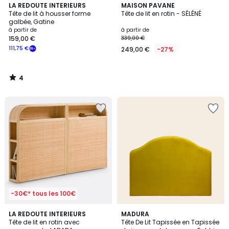
4
LA REDOUTE INTERIEURS
MAISON PAVANE
/
Tête de lit à housser forme
Tête de lit en rotin - SÉLÉNÉ
5
galbée, Gatine
à partir de
à partir de
159,00 €
339,00 €
111,75 €
249,00 €
-27%
4
/
5
-30€* tous les 100€
4
LA REDOUTE INTERIEURS
13
MADURA
/
Tête de lit en rotin avec
Tête De Lit Tapissée en Tapissée
Couleurs