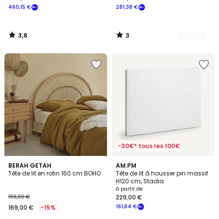
460,15 €
281,38 €
3,8
3
/
/
5
5
-30€* tous les 100€
4,4
4,1
BERAH GETAH
AM.PM
/ 5
/ 5
Tête de lit en rotin 160 cm BOHO
Tête de lit à housser pin massif
H120 cm, Stadia
à partir de
199,00 €
229,00 €
161,64 €
169,00 €
-15%