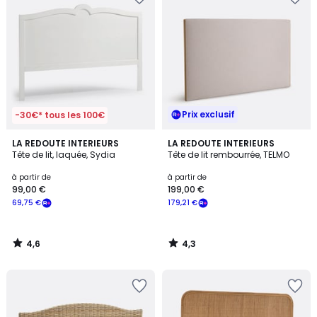
Prix exclusif
-30€* tous les 100€
4,6
4,3
LA REDOUTE INTERIEURS
LA REDOUTE INTERIEURS
/ 5
/ 5
Tête de lit, laquée, Sydia
Tête de lit rembourrée, TELMO
à partir de
à partir de
99,00 €
199,00 €
69,75 €
179,21 €
4,6
4,3
/
/
5
5