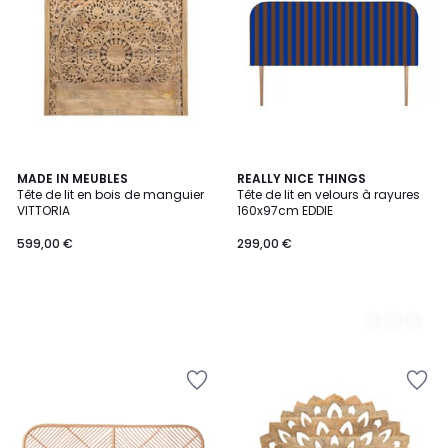
MADE IN MEUBLES
12
REALLY NICE THINGS
Tête de lit en bois de manguier
Tête de lit en velours à rayures
Couleurs
VITTORIA
160x97cm EDDIE
599,00 €
299,00 €