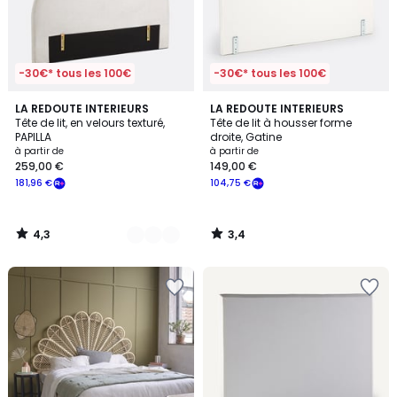
-30€* tous les 100€
-30€* tous les 100€
4,3
3,4
2
LA REDOUTE INTERIEURS
LA REDOUTE INTERIEURS
/ 5
/ 5
Tête de lit, en velours texturé,
Tête de lit à housser forme
Couleurs
PAPILLA
droite, Gatine
à partir de
à partir de
259,00 €
149,00 €
181,96 €
104,75 €
4,3
3,4
/
/
5
5