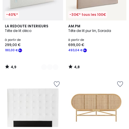
-40%*
-30€* tous les 100€
4,9
4,8
2
LA REDOUTE INTERIEURS
AM.PM
/ 5
/ 5
Tête de lit déco
Tête de lit pur lin, Sorada
Couleurs
à partir de
à partir de
299,00 €
699,00 €
180,00 €
493,04 €
4,9
4,8
/
/
5
5