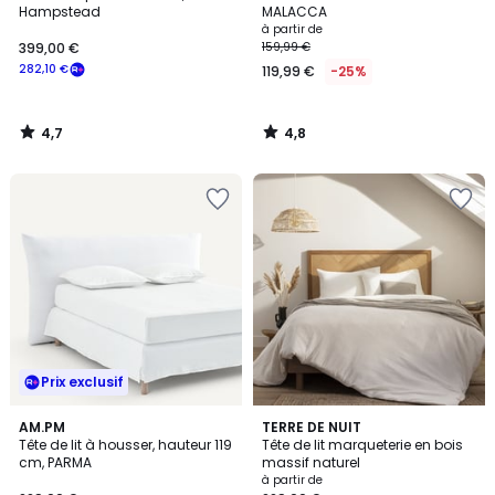
Hampstead
MALACCA
à partir de
399,00 €
159,99 €
282,10 €
119,99 €
-25%
4,7
4,8
/
/
5
5
Prix exclusif
5
AM.PM
TERRE DE NUIT
/
Tête de lit à housser, hauteur 119
Tête de lit marqueterie en bois
5
cm, PARMA
massif naturel
à partir de