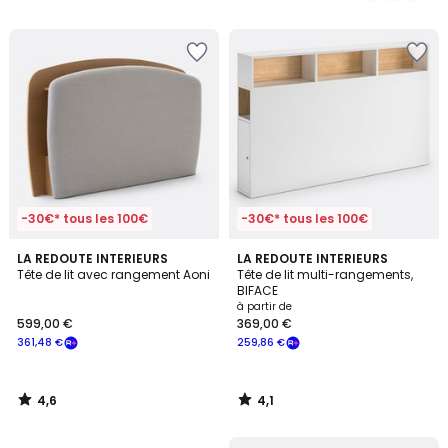
5
5
-30€* tous les 100€
-30€* tous les 100€
4,6
4,1
LA REDOUTE INTERIEURS
LA REDOUTE INTERIEURS
/ 5
/ 5
Tête de lit avec rangement Aoni
Tête de lit multi-rangements,
BIFACE
à partir de
599,00 €
369,00 €
361,48 €
259,86 €
4,6
4,1
/
/
5
5