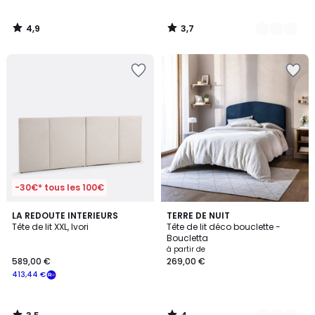
4,9
3,7
/
/
5
5
-30€* tous les 100€
3,5
4
LA REDOUTE INTERIEURS
4
TERRE DE NUIT
/ 5
/
Tête de lit XXL, Ivori
Tête de lit déco bouclette -
Couleurs
5
Boucletta
à partir de
589,00 €
269,00 €
413,44 €