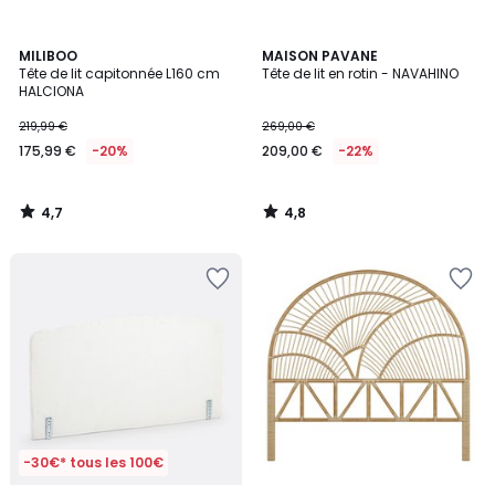
4,7
4,8
MILIBOO
MAISON PAVANE
/ 5
/ 5
Tête de lit capitonnée L160 cm
Tête de lit en rotin - NAVAHINO
HALCIONA
219,99 €
269,00 €
175,99 €
-20%
209,00 €
-22%
4,7
4,8
/
/
5
5
-30€* tous les 100€