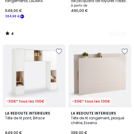
5
rangements, LADARA
de jacquard de rayures Fabbio
CEPHEE
à partir de
549,00 €
490,00 €
384,98 €
4
/
5
-30€* tous les 100€
-30€* tous les 100€
3,8
3
LA REDOUTE INTERIEURS
2
LA REDOUTE INTERIEURS
/ 5
/
Tête de lit pont, Biface
Tête de lit rangement, plaqué
Couleurs
5
chêne, Essena
649,00 €
399,00 €