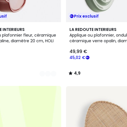
usif
Prix exclusif
4
4,9
E INTERIEURS
LA REDOUTE INTERIEURS
Couleurs
/ 5
 plafonnier fleur, céramique
Applique ou plafonnier, ondul
aline, diamètre 20 cm, HOLI
céramique verre opalin, diam
cm HOLI
49,99 €
45,02 €
4,9
/
5