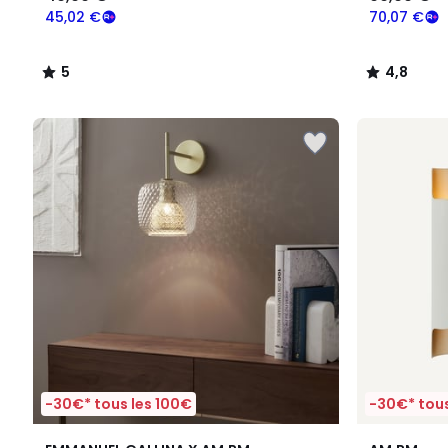
45,02 €
70,07 €
5
4,8
/
/
5
5
-30€* tous les 100€
-30€* tous