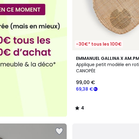
-30€* tous les 100€
4
EMMANUEL GALLINA X AM.P
/
Applique petit modèle en roti
5
CANOPÉE
99,00 €
69,38 €
4
/
5