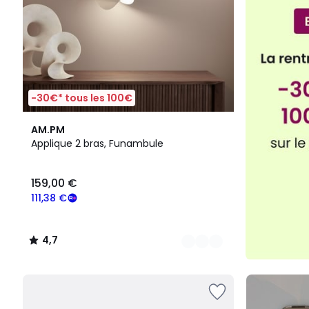
-30€* tous les 100€
2
4,7
AM.PM
Couleurs
/ 5
Applique 2 bras, Funambule
159,00 €
111,38 €
4,7
/
5