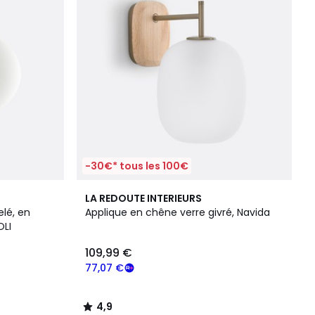
-30€* tous les 100€
4,9
LA REDOUTE INTERIEURS
/ 5
elé, en
Applique en chêne verre givré, Navida
OLI
109,99 €
77,07 €
4,9
/