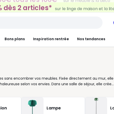
 dès 2 articles*
sur le linge de maison et la lit
Bons plans
Inspiration rentrée
Nos tendances
paces sans encombrer vos meubles. Fixée directement au mur, elle
chaleureuse selon vos envies. Dans une salle de séjour, elle crée
elle guide vos pas avec élégance. Et dans une chambre, elle
ment de lecture en toute tranquillité. Nous vous proposons
n style contemporain, détails en bois pour une note plus
oration. Certaines intègrent même un spot orientable, pratique
ion
Lampe
L
chiez un modèle unitaire pour mettre en valeur un endroit