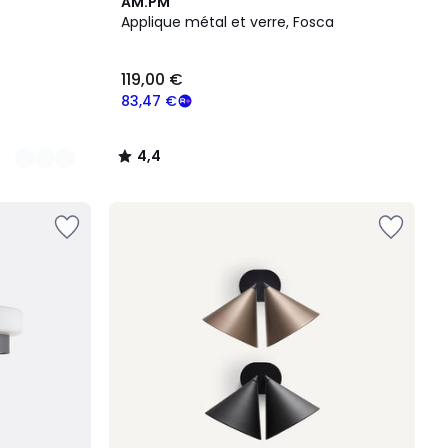
4,4
AM.PM
/ 5
Applique métal et verre, Fosca
119,00 €
83,47 €
4,4
/
5