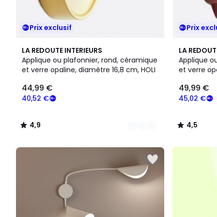
Prix exclusif
Prix excl
4
4,9
4
4,5
LA REDOUTE INTERIEURS
LA REDOUT
Couleurs
/ 5
Couleurs
/ 5
Applique ou plafonnier, rond, céramique
Applique ou
et verre opaline, diamètre 16,8 cm, HOLI
et verre op
44,99
44,99 €
49,99 €
€
souscrivez
40,52 €
45,02 €
à
notre
4,9
4,5
programme
/
/
pour
5
5
payer
à
la
place
40,52
€.