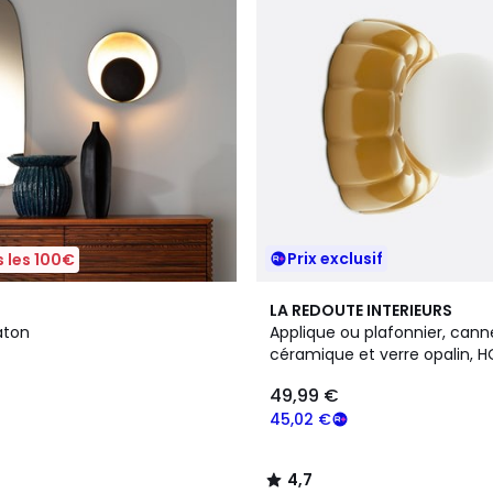
Prix exclusif
 les 100€
4,7
LA REDOUTE INTERIEURS
/ 5
aton
Applique ou plafonnier, cann
céramique et verre opalin, H
49,99 €
45,02 €
4,7
/