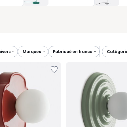
age de vos pièces, notre gamme s’adapte à vos besoins. Chaque
s permet de choisir rapidement et simplement. À vous de
ce qu’il faut de lumière à votre intérieur.
univers
marques
fabriqué en france
catégori