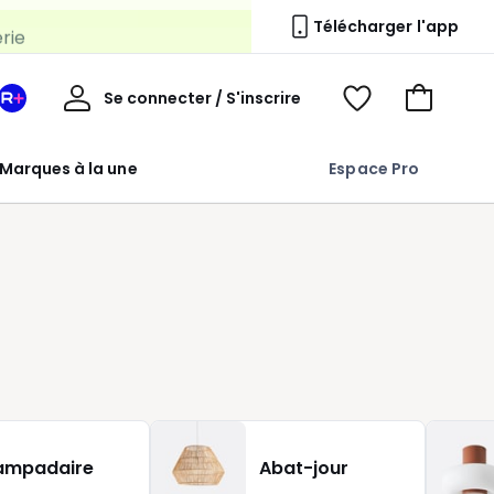
erie
Télécharger l'app
Mon
Se connecter / S'inscrire
Mon
Voir
Voir
compte
espace
mes
mon
La
favoris
panier
Marques à la une
Espace Pro
Redoute
+
ampadaire
Abat-jour