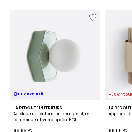
5
5
Prix exclusif
-30€* tous
5
2
4,8
LA REDOUTE INTERIEURS
LA REDOUT
/
Couleurs
/ 5
Applique ou plafonnier, hexagonal, en
Applique do
5
céramique et verre opalin, HOLI
49,99 €
99,99 €