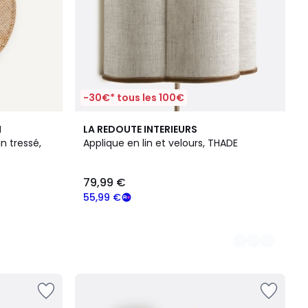
-30€* tous les 100€
2
M
LA REDOUTE INTERIEURS
Couleurs
n tressé,
Applique en lin et velours, THADE
79,99 €
55,99 €