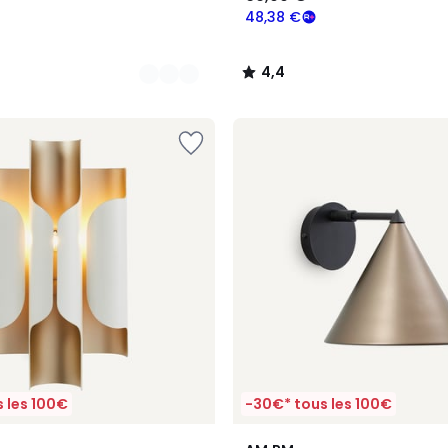
48,38 €
4,4
/
5
 les 100€
-30€* tous les 100€