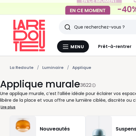
-40%
EN CE MOMENT
Rechercher
Derniers
Prêt-à-rentrer
MENU
Menu
articles
La
Redoute
vus
La Redoute
Luminaire
Applique
Applique murale
3622
Une applique murale, c’est l’alliée idéale pour éclairer vos es
libère de la place et vous offre une lumière ciblée, discrète ou 
une ambiance accueillante autour du canapé. Dans un couloir, 
Lire plus
remplace facilement une lampe de chevet pour profiter d’un mo
des appliques murales aux formes variées : lignes sobres pour u
chaleureuse, ou formats plus originaux pour marquer votre déc
Nouveautés
Suspens
pour moduler la lumière selon l’usage recherché. Que vous cher