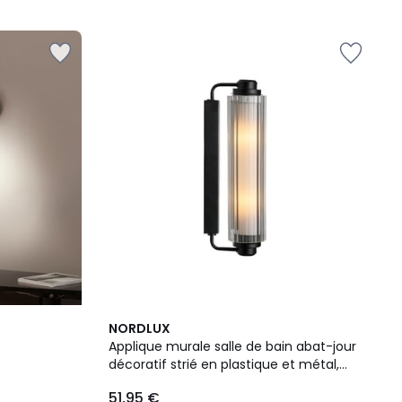
5
2
NORDLUX
Couleurs
Applique murale salle de bain abat-jour
décoratif strié en plastique et métal,
NIMAL
51,95 €