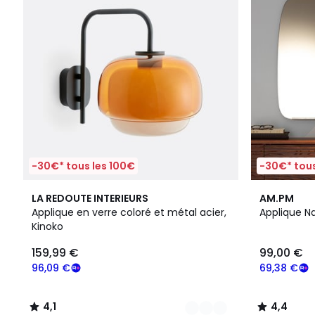
-30€* tous les 100€
-30€* tous
3
4,1
4,4
LA REDOUTE INTERIEURS
AM.PM
Couleurs
/ 5
/ 5
Applique en verre coloré et métal acier,
Applique N
Kinoko
159,99 €
99,00 €
96,09 €
69,38 €
4,1
4,4
/
/