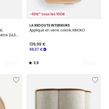
-30€* tous les 100€
6
3,9
LA REDOUTE INTERIEURS
Couleurs
/ 5
é,
Applique en verre coloré, KINOKO
ètre 24,5
139,99 €
98,07 €
3,9
/
5