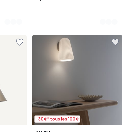
-30€* tous les 100€