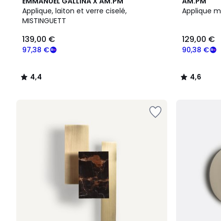
4,4
2
4,6
EMMANUEL GALLINA X AM.PM
AM.PM
/ 5
Couleurs
/ 5
Applique, laiton et verre ciselé,
Applique mé
MISTINGUETT
139,00 €
129,00 €
97,38 €
90,38 €
4,4
4,6
/
/
5
5