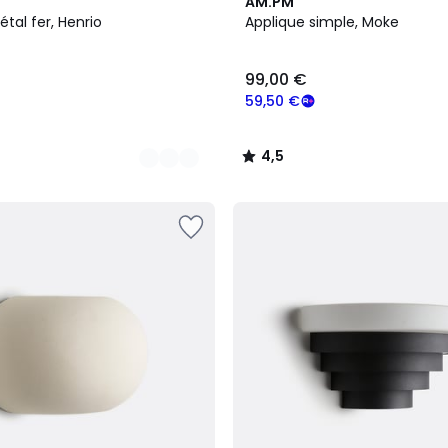
3
4,5
AM.PM
Couleurs
/ 5
tal fer, Henrio
Applique simple, Moke
99,00 €
59,50 €
4,5
/
5