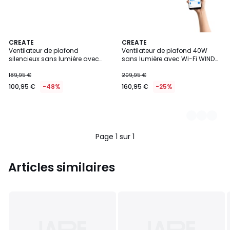
CREATE
2
CREATE
Ventilateur de plafond
Ventilateur de plafond 40W
Couleurs
silencieux sans lumiére avec
sans lumière avec Wi-Fi WIND
télécommande WIND STEEL
STYLANCE NATURAL WOOD
189,95 €
209,95 €
100,95 €
-48%
160,95 €
-25%
Page 1 sur 1
Articles similaires