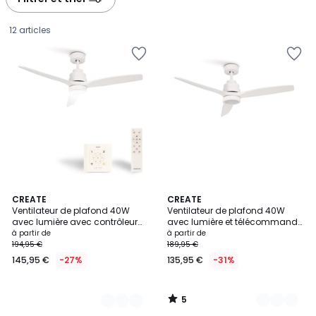
12 articles
5
4
CREATE
4
CREATE
/
Ventilateur de plafond 40W
Ventilateur de plafond 40W
Couleurs
Couleurs
5
avec lumière avec contrôleur
avec lumière et télécommande
Prix
mural WIND STYLANCE NATURAL
WIND STYLANCE NATURAL WOOD
à partir de
à partir de
WOOD
194,95 €
189,95 €
à
145,95 €
-27%
135,95 €
-31%
partir
de
145,95
5
€
/
5