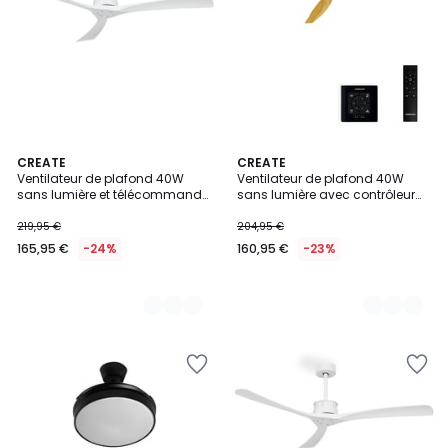
3
CREATE
2
CREATE
Ventilateur de plafond 40W
Ventilateur de plafond 40W
Couleurs
Couleurs
sans lumière et télécommande
sans lumière avec contrôleur
WIND LARGE
mural WIND STYLANCE NATURAL
WOOD
219,95 €
204,95 €
165,95 €
-24%
160,95 €
-23%