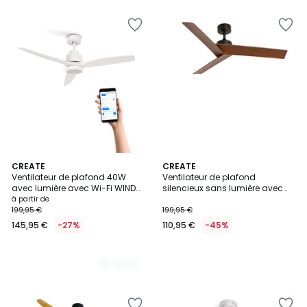
au
lieu
de
194,95
€
27%
de
réduction
appliquée.
4
CREATE
CREATE
Ventilateur de plafond 40W
Ventilateur de plafond
Couleurs
avec lumière avec Wi-Fi WIND
silencieux sans lumière avec
STYLANCE NATURAL WOOD
tétécommande WIND SHARP
à partir de
199,95 €
199,95 €
145,95 €
-27%
110,95 €
-45%