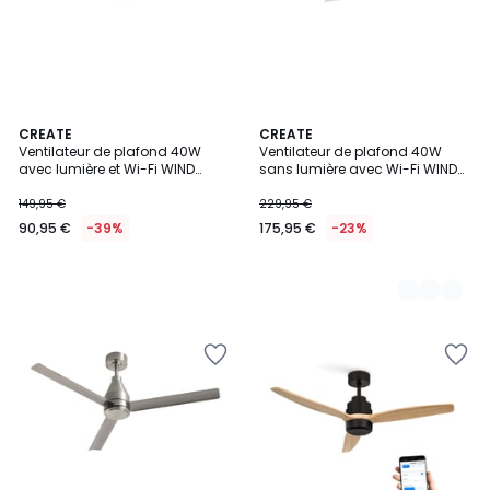
CREATE
3
CREATE
Ventilateur de plafond 40W
Ventilateur de plafond 40W
Couleurs
avec lumière et Wi-Fi WIND
sans lumière avec Wi-Fi WIND
CLEAR
LARGE
149,95 €
229,95 €
90,95 €
-39%
175,95 €
-23%