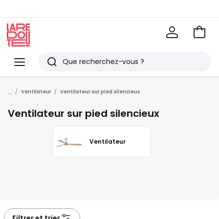
Voir
mon
La
panie
Redoute
Menu
Rechercher
Derniers
...
articles
Ventilateur
Ventilateur sur pied silencieux
vus
Ventilateur sur pied silencieux
Ventilateur
Filtrer et trier