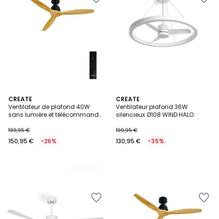
2
CREATE
CREATE
Ventilateur de plafond 40W
Ventilateur plafond 36W
Couleurs
sans lumière et télécommande
silencieux Ø108 WIND HALO
WIND STYLANCE NATURAL WOOD
199,95 €
199,95 €
150,95 €
-26%
130,95 €
-35%