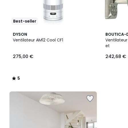
Best-seller
5
DYSON
BOUTICA-
/
Ventilateur AM12 Cool CF1
Ventilateur
5
et
275,00 €
242,68 €
5
/
5