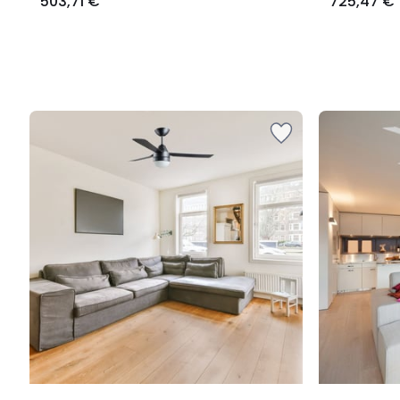
503,71 €
725,47 €