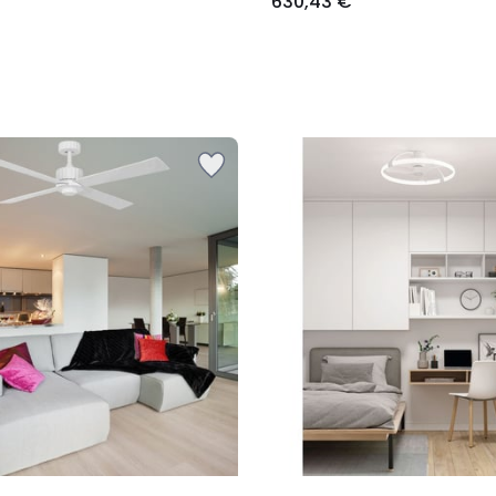
630,43 €