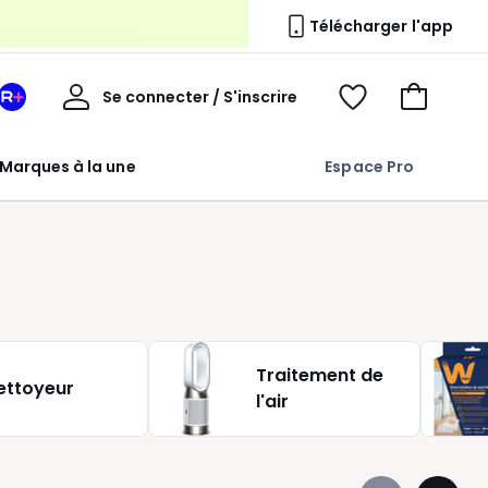
erie
Télécharger l'app
Mon
Se connecter / S'inscrire
Mon
Voir
Voir
compte
espace
mes
mon
La
favoris
panier
Marques à la une
Espace Pro
Redoute
+
Traitement de
ettoyeur
l'air