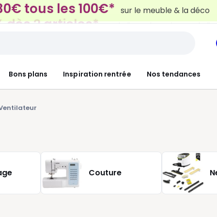
 dès 2 articles*
sur le linge de maison et la lit
Bons plans
Inspiration rentrée
Nos tendances
Ventilateur
age
Couture
N