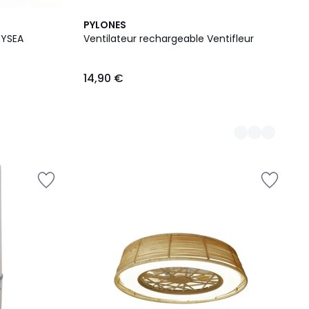
3
PYLONES
Couleurs
RYSEA
Ventilateur rechargeable Ventifleur
14,90 €