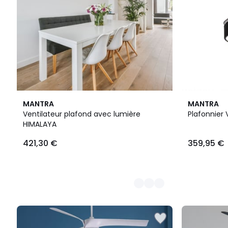
2
2
MANTRA
MANTRA
Couleurs
Couleurs
Ventilateur plafond avec lumière
Plafonnier 
HIMALAYA
421,30 €
359,95 €