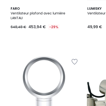
FARO
LUMISKY
Ventilateur plafond avec lumière
Ventilateur
LANTAU
453,94
453,94 €
49,99 €
648,48 €
-29%
€
au
lieu
de
648,48
€
29%
de
réduction
appliquée.