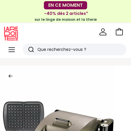
-30€ tous les 100€*
EN CE MOMENT
sur le meuble & la déco
-40% dès 2 articles*
sur le linge de maison et la literie
Voir
mon
La
panie
Redoute
Menu
Rechercher
Derniers
articles
vus