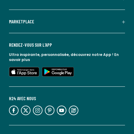
MARKETPLACE
RENDEZ-VOUS SUR L'APP
Ultra inspirante, personnalisée, découvrez notre App !
En
savoir plus
lien vers l'app store
lien vers google play
H24 AVEC NOUS
lien vers l'espace réseaux sociaux
lien vers l'espace réseaux sociaux
lien vers l'espace réseaux sociaux
lien vers l'espace réseaux sociaux
lien vers l'espace réseaux sociaux
lien vers le blog la redoute