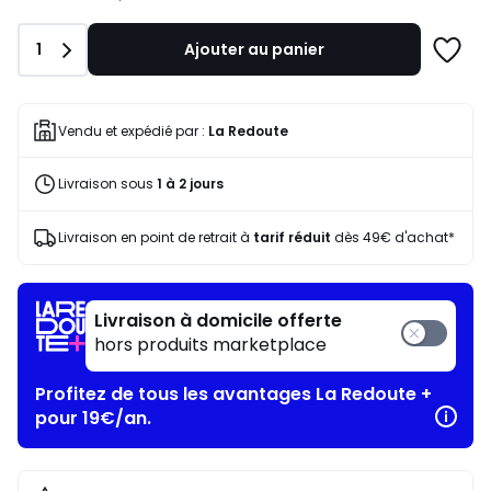
notre
programme
Quantité
1
Ajouter au panier
pour
Ajoute
payer
à
à
une
la
liste
Vendu et expédié par :
La Redoute
place
103,99
Livraison sous
1 à 2 jours
€.
Livraison en point de retrait à
tarif réduit
dès 49€ d'achat*
Livraison à domicile offerte
hors produits marketplace
Profitez de tous les avantages La Redoute +
pour 19€/an.