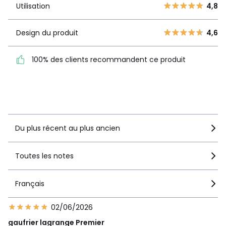
Utilisation
4,8
Utilisation
4,8
Design du produit
4,6
Design du
4,6
produit
100% des clients recommandent ce produit
100% des clients
recommandent ce produit
Voir le détail de la note
Du plus récent au plus ancien
Toutes les notes
Français
02/06/2026
gaufrier lagrange Premier