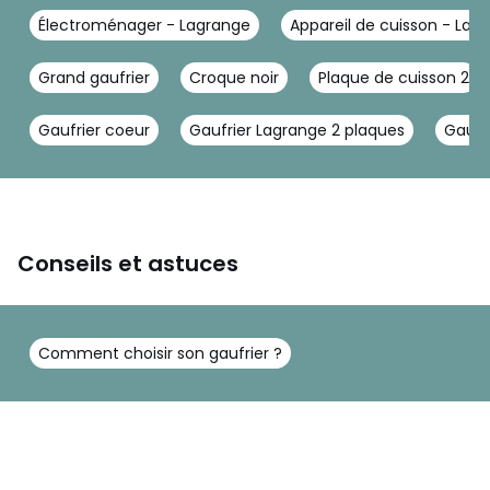
Électroménager - Lagrange
Appareil de cuisson - Lag
Grand gaufrier
Croque noir
Plaque de cuisson 2
Gaufrier coeur
Gaufrier Lagrange 2 plaques
Gaufr
Conseils et astuces
Comment choisir son gaufrier ?