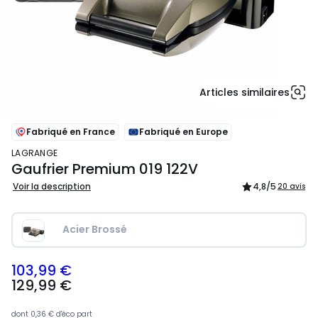
Articles similaires
Fabriqué en France
Fabriqué en Europe
LAGRANGE
Gaufrier Premium 019 122V
Voir la description
4,8
/5
20 avis
Acier Brossé
103,99 €
129,99
129,99 €
€
souscrivez
à
dont
0,36 €
d'éco part