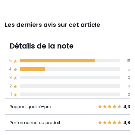
Les derniers avis sur cet article
4,8
Détails de la note
(20)
moyenne des avis
5
15
dans toutes les
4
5
langues
3
0
Informations,
2
0
La Redoute s'engage
1
0
Rapport
5
15
4,3
qualité-prix
4
5
Rapport qualité-prix
4,3
3
0
Performance
4,8
2
Performance du produit
4,8
0
du produit
1
0