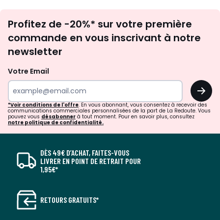
Inscription
Profitez de -20%* sur votre première
newsletter
commande en vous inscrivant à notre
newsletter
Votre Email
OK
*Voir conditions de l'offre
. En vous abonnant, vous consentez à recevoir des
communications commerciales personnalisées de la part de La Redoute. Vous
pouvez vous
désabonner
à tout moment. Pour en savoir plus, consultez
notre politique de confidentialité.
DÈS 49€ D’ACHAT, FAITES-VOUS
LIVRER EN POINT DE RETRAIT POUR
1,95€*
RETOURS GRATUITS*