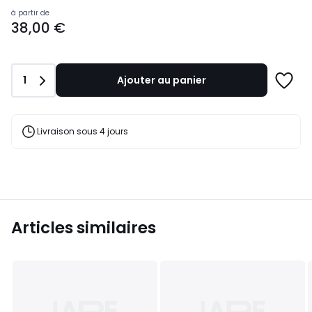
Prix
à partir de
38,00 €
à
partir
de
38,00
Quantité
1
Ajouter au panier
€.
Ajoute
à
une
liste
Livraison sous 4 jours
Articles similaires