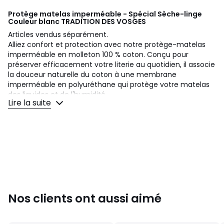
Protège matelas imperméable - Spécial Sèche-linge
Couleur blanc
TRADITION DES VOSGES
Articles vendus séparément.
Alliez confort et protection avec notre protège-matelas
imperméable en molleton 100 % coton. Conçu pour
préserver efficacement votre literie au quotidien, il associe
la douceur naturelle du coton à une membrane
imperméable en polyuréthane qui protège votre matelas
des liquides et de l'humidité.
Lire la suite
Sa face supérieure en molleton gratté offre un accueil
confortable et agréable, tandis que sa face inférieure
imperméable agit comme une véritable barrière
protectrice sans compromettre le confort de couchage.
Particulièrement pratique au quotidien, ce protège-
matelas est compatible avec le sèche-linge à
température modérée pour un entretien simplifié.
Les atouts du produit
Nos clients ont aussi aimé
Imperméable grâce à sa membrane en polyuréthane
Face supérieure en molleton 100 % coton