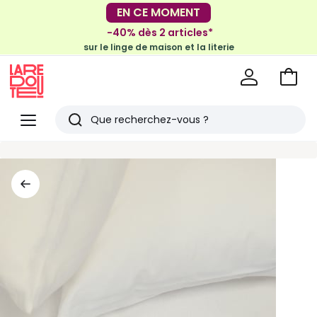
-30€ tous les 100€*
EN CE MOMENT
sur le meuble & la déco
-40% dès 2 articles*
sur le linge de maison et la literie
Voir
mon
La
panie
Redoute
Menu
Rechercher
Derniers
articles
vus