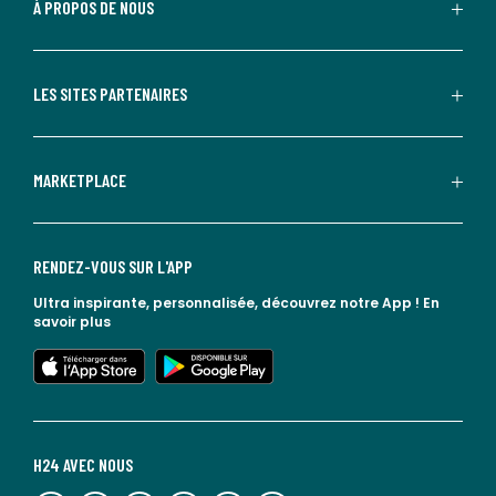
À PROPOS DE NOUS
LES SITES PARTENAIRES
MARKETPLACE
RENDEZ-VOUS SUR L'APP
Ultra inspirante, personnalisée, découvrez notre App !
En
savoir plus
lien vers l'app store
lien vers google play
H24 AVEC NOUS
lien vers l'espace réseaux sociaux
lien vers l'espace réseaux sociaux
lien vers l'espace réseaux sociaux
lien vers l'espace réseaux sociaux
lien vers l'espace réseaux sociaux
lien vers le blog la redoute