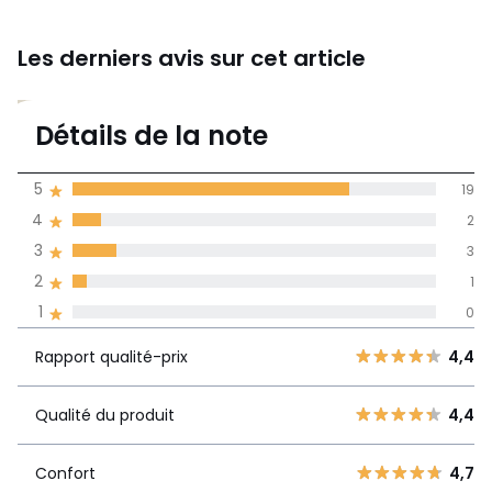
Les derniers avis sur cet article
4,6
Détails de la note
(25)
moyenne des avis
5
19
dans toutes les
4
2
langues
3
3
Informations,
2
1
La Redoute s'engage
1
0
Rapport
5
19
4,4
qualité-prix
4
2
Rapport qualité-prix
4,4
3
3
Qualité du
4,4
2
Qualité du produit
4,4
1
produit
1
0
Confort
4,7
Confort
4,7