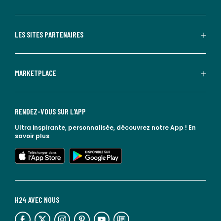
LES SITES PARTENAIRES
MARKETPLACE
RENDEZ-VOUS SUR L'APP
Ultra inspirante, personnalisée, découvrez notre App !
En
savoir plus
lien vers l'app store
lien vers google play
H24 AVEC NOUS
lien vers l'espace réseaux sociaux
lien vers l'espace réseaux sociaux
lien vers l'espace réseaux sociaux
lien vers l'espace réseaux sociaux
lien vers l'espace réseaux sociaux
lien vers le blog la redoute