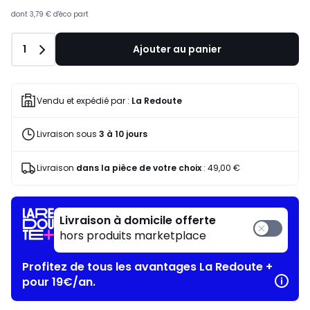
dont
3,79 €
d'éco part
Quantité
1
Ajouter au panier
Vendu et expédié par :
La Redoute
Livraison sous
3 à 10 jours
Livraison
dans la pièce de votre choix
:
49,00 €
Livraison à domicile offerte
hors produits marketplace
Profitez de tous les avantages La Redoute +
pour 19€/an.