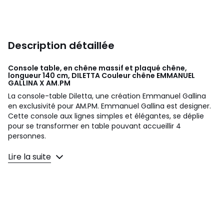
Description détaillée
Console table, en chêne massif et plaqué chêne,
longueur 140 cm, DILETTA Couleur chêne
EMMANUEL
GALLINA X AM.PM
La console-table Diletta, une création Emmanuel Gallina
en exclusivité pour AM.PM. Emmanuel Gallina est designer.
Cette console aux lignes simples et élégantes, se déplie
pour se transformer en table pouvant accueillir 4
personnes.
Lire la suite
Description
• Plateau MDF plaqué chêne certifié FSC® Mixte, finition
laque polyuréthane.
• Pieds en chêne massif certifié FSC® Mixte, finition
polyuréthane.
Dimensions