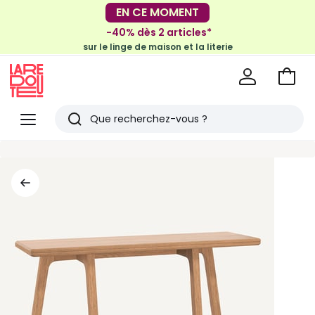
-30€ tous les 100€*
EN CE MOMENT
sur le meuble & la déco
-40% dès 2 articles*
sur le linge de maison et la literie
Voir
mon
La
panie
Redoute
Menu
Rechercher
Derniers
articles
vus