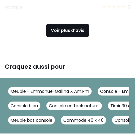
Pratique
5
Voir plus d'avis
Craquez aussi pour
Meuble - Emmanuel Gallina X Am.Pm
Console - Emma
Console bleu
Console en teck naturel
Tiroir 30 c
Meuble bas console
Commode 40 x 40
Console 