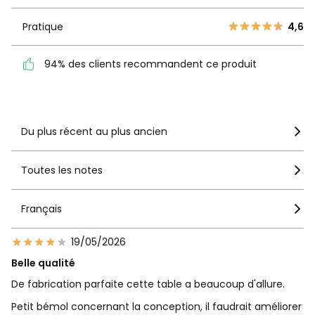
3
12
Pratique
4,6
2
Pratique
4,6
2
94% des clients
1
7
recommandent ce produit
94% des clients recommandent ce produit
Voir le détail de la note
Du plus récent au plus ancien
Toutes les notes
Français
19/05/2026
Belle qualité
De fabrication parfaite cette table a beaucoup d'allure.
Petit bémol concernant la conception, il faudrait améliorer