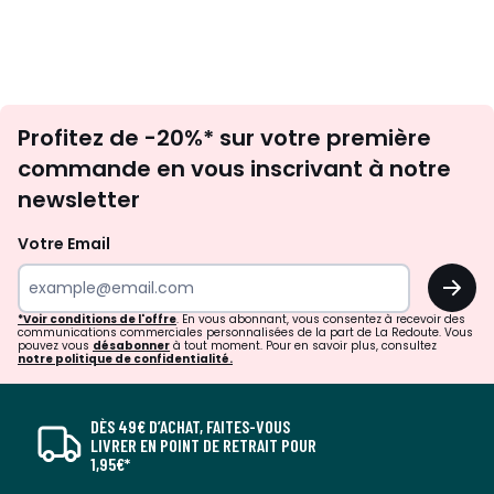
Inscription
Profitez de -20%* sur votre première
newsletter
commande en vous inscrivant à notre
newsletter
Votre Email
OK
*Voir conditions de l'offre
. En vous abonnant, vous consentez à recevoir des
communications commerciales personnalisées de la part de La Redoute. Vous
pouvez vous
désabonner
à tout moment. Pour en savoir plus, consultez
notre politique de confidentialité.
DÈS 49€ D’ACHAT, FAITES-VOUS
LIVRER EN POINT DE RETRAIT POUR
1,95€*