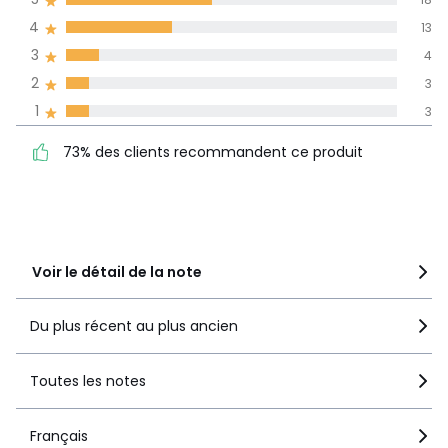
dans toutes les
4
13
langues
3
4
Informations,
2
3
La Redoute s'engage
1
3
73% des clients
5
18
recommandent ce produit
4
13
73% des clients recommandent ce produit
3
4
2
3
1
3
Voir le détail de la note
Du plus récent au plus ancien
Toutes les notes
Français