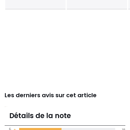
En savoir plus sur nos emballages
Les derniers avis sur cet article
4
Détails de la note
(41)
moyenne des avis
5
18