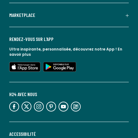
MARKETPLACE
RENDEZ-VOUS SUR L'APP
Ultra inspirante, personnalisée, découvrez notre App !
En
savoir plus
lien vers l'app store
lien vers google play
H24 AVEC NOUS
lien vers l'espace réseaux sociaux
lien vers l'espace réseaux sociaux
lien vers l'espace réseaux sociaux
lien vers l'espace réseaux sociaux
lien vers l'espace réseaux sociaux
lien vers le blog la redoute
ACCESSIBILITÉ