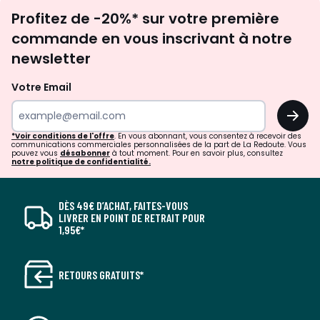
Inscription
Profitez de -20%* sur votre première
newsletter
commande en vous inscrivant à notre
newsletter
Votre Email
OK
*Voir conditions de l'offre
. En vous abonnant, vous consentez à recevoir des
communications commerciales personnalisées de la part de La Redoute. Vous
pouvez vous
désabonner
à tout moment. Pour en savoir plus, consultez
notre politique de confidentialité.
DÈS 49€ D’ACHAT, FAITES-VOUS
LIVRER EN POINT DE RETRAIT POUR
1,95€*
RETOURS GRATUITS*