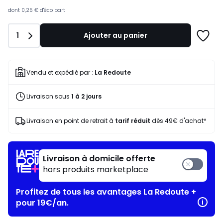
souscrivez
à
dont
0,25 €
d'éco part
notre
programme
Quantité
1
Ajouter au panier
pour
Ajoute
payer
à
à
une
la
liste
Vendu et expédié par :
La Redoute
place
59,50
Livraison sous
1 à 2 jours
€.
Livraison en point de retrait à
tarif réduit
dès 49€ d'achat*
Livraison à domicile offerte
hors produits marketplace
Profitez de tous les avantages La Redoute +
pour 19€/an.