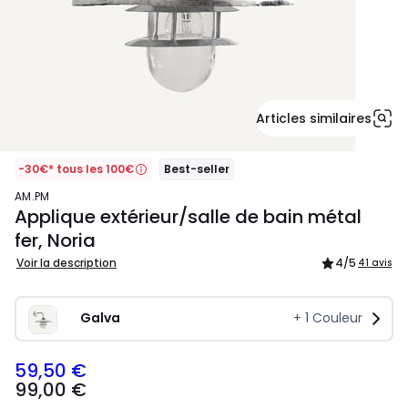
Articles similaires
-30€* tous les 100€
Best-seller
AM.PM
Applique extérieur/salle de bain métal
fer, Noria
Voir la description
4
/5
41 avis
Galva
+
1
Couleur
59,50 €
99,00
99,00 €
€