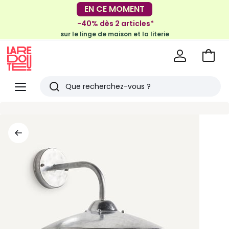
-30€ tous les 100€*
EN CE MOMENT
sur le meuble & la déco
-40% dès 2 articles*
sur le linge de maison et la literie
Voir
mon
La
panie
Redoute
Menu
Rechercher
Derniers
articles
vus