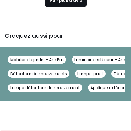
Voir plus d'avis
Craquez aussi pour
Mobilier de jardin - Am.Pm
Luminaire extérieur - Am.P
Détecteur de mouvements
Lampe jouet
Détecteu
Lampe détecteur de mouvement
Applique extérieur o