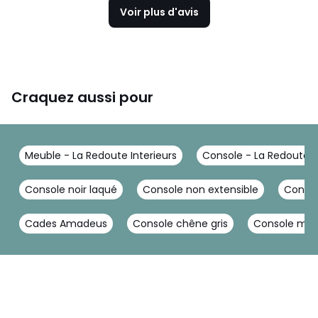
Voir plus d'avis
Craquez aussi pour
Meuble - La Redoute Interieurs
Console - La Redoute I
Console noir laqué
Console non extensible
Conso
Cades Amadeus
Console chêne gris
Console mar