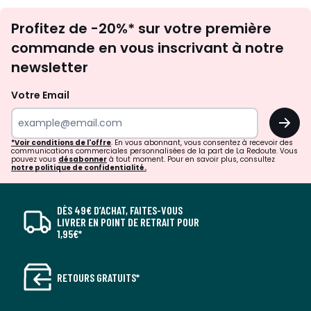
Inscription
Profitez de -20%* sur votre première
newsletter
commande en vous inscrivant à notre
newsletter
Votre Email
OK
*Voir conditions de l'offre
. En vous abonnant, vous consentez à recevoir des
communications commerciales personnalisées de la part de La Redoute. Vous
pouvez vous
désabonner
à tout moment. Pour en savoir plus, consultez
notre politique de confidentialité.
DÈS 49€ D’ACHAT, FAITES-VOUS
LIVRER EN POINT DE RETRAIT POUR
1,95€*
RETOURS GRATUITS*