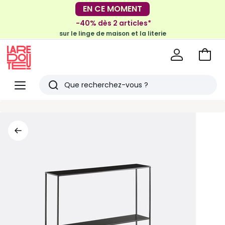
-30€ tous les 100€*
EN CE MOMENT
sur le meuble & la déco
-40% dès 2 articles*
sur le linge de maison et la literie
Voir
mon
La
panie
Redoute
Menu
Rechercher
Derniers
articles
vus