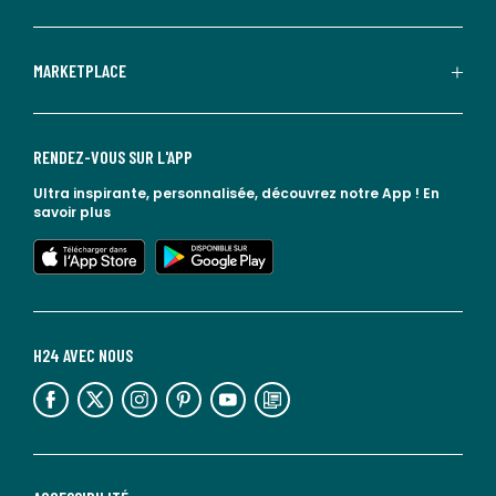
MARKETPLACE
RENDEZ-VOUS SUR L'APP
Ultra inspirante, personnalisée, découvrez notre App !
En
savoir plus
lien vers l'app store
lien vers google play
H24 AVEC NOUS
lien vers l'espace réseaux sociaux
lien vers l'espace réseaux sociaux
lien vers l'espace réseaux sociaux
lien vers l'espace réseaux sociaux
lien vers l'espace réseaux sociaux
lien vers le blog la redoute