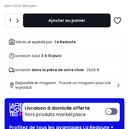
souscrivez
à
dont
1,50 €
d'éco part
notre
programme
Quantité
1
Ajouter au panier
pour
Ajoute
payer
à
à
une
la
liste
Vendu et expédié par :
La Redoute
place
84,38
Livraison sous
3 à 10 jours
€.
Livraison
dans la pièce de votre choix
:
29,00 €
Disponible en magasin : Trouver un magasin pour voir
le produit
Livraison à domicile offerte
hors produits marketplace
Profitez de tous les avantages La Redoute +