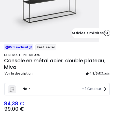
Articles similaires
Prix exclusif
Best-seller
LA REDOUTE INTERIEURS
Console en métal acier, double plateau,
Miva
Voir la description
4,8
/5
417 avis
Noir
+
1
Couleur
84,38 €
99,00
99,00 €
€