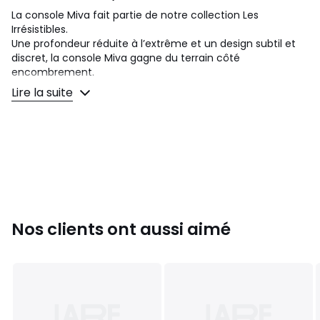
La console Miva fait partie de notre collection Les
Irrésistibles.
Une profondeur réduite à l’extrême et un design subtil et
discret, la console Miva gagne du terrain côté
encombrement.
Lire la suite
Les irrésistibles.
Vous n’aviez pas prévu de craquer pour
eux?. Une collection de produits accessibles et
irrésistibles pour rendre la vie plus agréable et le
quotidien plus beau. Des meubles au design unique, des
objets qui twistent la déco, des
pièces aussi inspirantes que faciles à vivre, pensées pour
réveiller votre intérieur en un clin d’œil, et au meilleur prix.
Nos clients ont aussi aimé
Description
• 2 plateaux, hauteur entre les plateaux : 45 cm
• Faible profondeur : 20 cm
• Acier laqué mat, finition époxy
Dimensions
• Largeur : 90 cm