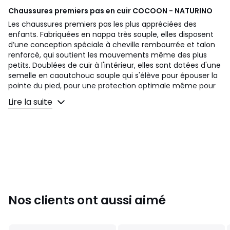
Chaussures premiers pas en cuir COCOON - NATURINO
Les chaussures premiers pas les plus appréciées des
enfants. Fabriquées en nappa très souple, elles disposent
d’une conception spéciale à cheville rembourrée et talon
renforcé, qui soutient les mouvements même des plus
petits. Doublées de cuir à l'intérieur, elles sont dotées d'une
semelle en caoutchouc souple qui s'élève pour épouser la
pointe du pied, pour une protection optimale même pour
jouer au sol.
Lire la suite
Type de fermeture :
Lacets
Semelle externe:
Caoutchouc
Matière interne :
Cuir
Semelle interne:
Cuir
Matière externe :
Cuir
Composition matière :
100 % Cuir
Dès le étape de la conception et de la sélection des
matériaux, les chaussures ont été conçues de manière à
garantir le confort et la sécurité des enfants.
Nos clients ont aussi aimé
Dès les étapes de la conception et de la sélection des
matériaux, les chaussures ont été conçues de manière à
garantir le confort et la sécurité des enfants.
Toutes nos chaussures sont conçues pour satisfaire aux