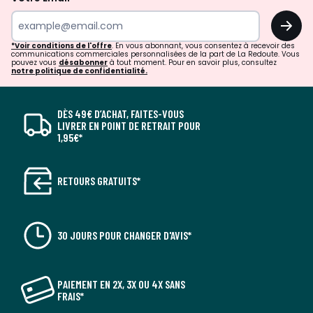
OK
*Voir conditions de l'offre
. En vous abonnant, vous consentez à recevoir des
communications commerciales personnalisées de la part de La Redoute. Vous
pouvez vous
désabonner
à tout moment. Pour en savoir plus, consultez
notre politique de confidentialité.
DÈS 49€ D’ACHAT, FAITES-VOUS
LIVRER EN POINT DE RETRAIT POUR
1,95€*
RETOURS GRATUITS*
30 JOURS POUR CHANGER D'AVIS*
PAIEMENT EN 2X, 3X OU 4X SANS
FRAIS*