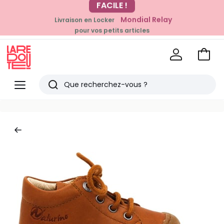
-20% dès 39€*
Mondial Relay
Livraison en Locker
sur la mode
pour vos petits articles
Voir
mon
La
panie
Redoute
Menu
Rechercher
Derniers
articles
vus