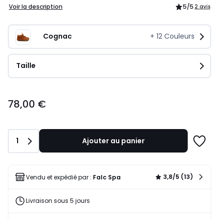
Voir la description
5
/5
2 avis
Cognac
+
12
Couleurs
Taille
78,00
78,00 €
€.
Quantité
1
Ajouter au panier
Ajoute
à
une
liste
3,8/5 (13)
Vendu et expédié par :
Falc Spa
Livraison sous 5 jours