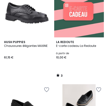
3
HUSH PUPPIES
LA REDOUTE
/
Chaussures élégantes MAXINE
E-carte cadeau La Redoute
5
à partir de
61,15 €
10,00 €
3
/
5