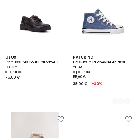
GEOX
5
NATURINO
Chaussures Pour Uniforme J
Baskets à la cheville en tissu
Couleurs
CASEY
YLFAS.
à partir de
à partir de
75,00 €
55,00 €
39,00 €
-30%