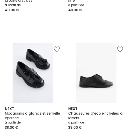
broche à strass
fine
à partir de
à partir de
49,00 €
48,00 €
NEXT
2
NEXT
Mocassins à glands et semelle
Chaussures d’école richelieu à
Couleurs
épaisse
lacets
à partir de
à partir de
38,00 €
39,00 €