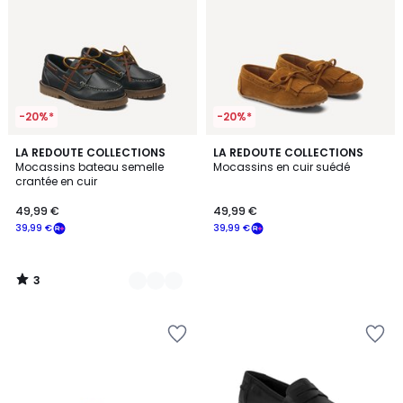
-20%*
-20%*
3
2
LA REDOUTE COLLECTIONS
LA REDOUTE COLLECTIONS
/
Mocassins bateau semelle
Mocassins en cuir suédé
Couleurs
5
crantée en cuir
49,99 €
49,99 €
39,99 €
39,99 €
3
/
5