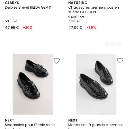
CLARKS
2
NATURINO
Derbies Brevet RELDA GEM K
Chaussures premiers pas en
Couleurs
suède COCOON
à partir de
59,95 €
78,00 €
47,95 €
-20%
47,00 €
-39%
NEXT
NEXT
Mocassins pour l'école avec
Mocassins à glands et semelle