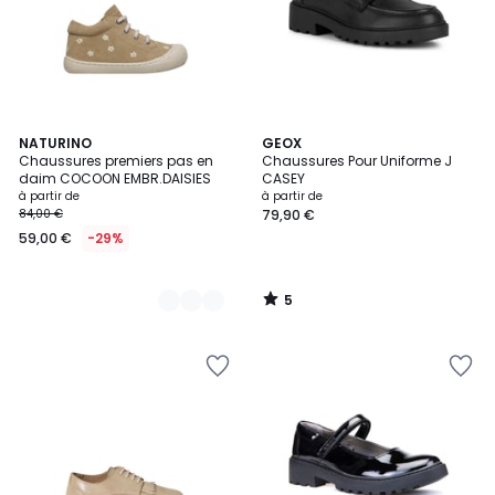
5
2
NATURINO
GEOX
/
Chaussures premiers pas en
Chaussures Pour Uniforme J
Couleurs
5
daim COCOON EMBR.DAISIES
CASEY
à partir de
à partir de
84,00 €
79,90 €
59,00 €
-29%
5
/
5