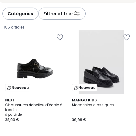
-
-
défiler
défiler
à
à
Catégories
Filtrer et trier
gauche
droite
185 articles
Nouveau
Nouveau
NEXT
MANGO KIDS
Chaussures richelieu d’école à
Mocassins classiques
lacets
Prix
à partir de
38,00 €
39,99 €
à
partir
de