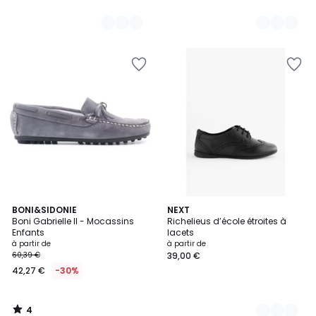
4
BONI&SIDONIE
2
NEXT
/
Boni Gabrielle II - Mocassins
Richelieus d’école étroites à
Couleurs
5
Enfants
lacets
à partir de
à partir de
60,39 €
39,00 €
42,27 €
-30%
4
/