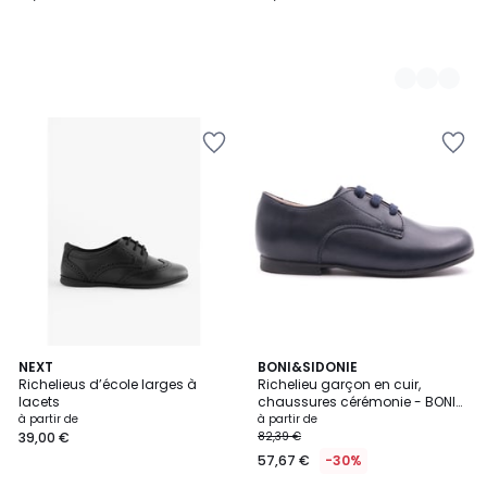
2
NEXT
3
BONI&SIDONIE
Richelieus d’école larges à
Richelieu garçon en cuir,
Couleurs
Couleurs
lacets
chaussures cérémonie - BONI
JOHN
à partir de
à partir de
39,00 €
82,39 €
57,67 €
-30%