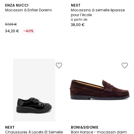
ENZA NUCCI
NEXT
Mocassin à Enfiler Doremi
Mocassins à semelle épaisse
pour l’école
à partir de
57,00 €
38,00 €
34,20 €
-40%
2
2
NEXT
BONI&SIDONIE
/
Chaussures À Lacets Et Semelle
Boni Horace - mocassin daim
Couleurs