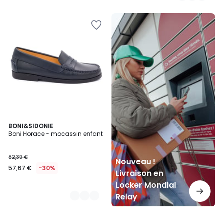
5
Nouveau
!
Livraison
en
Locker
Mondial
Relay
2
BONI&SIDONIE
Boni Horace - mocassin enfant
Couleurs
82,39 €
Nouveau !
57,67 €
-30%
Livraison en
Locker Mondial
Relay