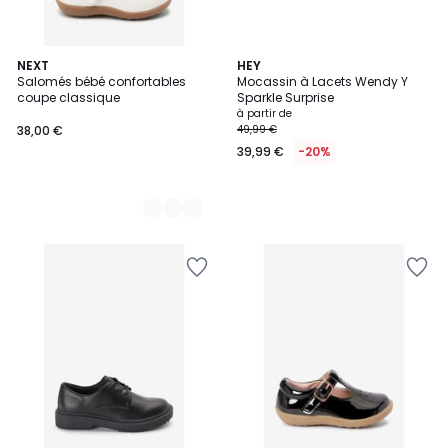
2
NEXT
HEY
Salomés bébé confortables
Mocassin à Lacets Wendy Y
Couleurs
coupe classique
Sparkle Surprise
à partir de
38,00 €
49,99 €
39,99 €
-20%