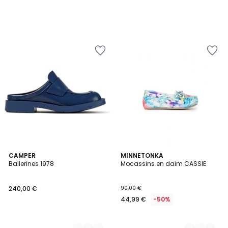
3
CAMPER
2
MINNETONKA
Ballerines 1978
Mocassins en daim CASSIE
Couleurs
Couleurs
240,00 €
90,00 €
44,99 €
-50%