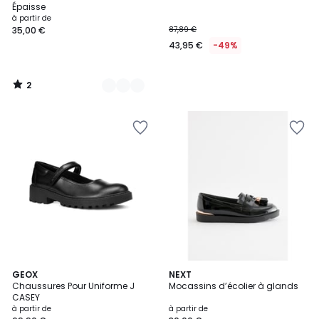
5
Épaisse
à partir de
35,00 €
87,89 €
43,95 €
-49%
2
/
5
GEOX
NEXT
Chaussures Pour Uniforme J
Mocassins d’écolier à glands
CASEY
à partir de
à partir de