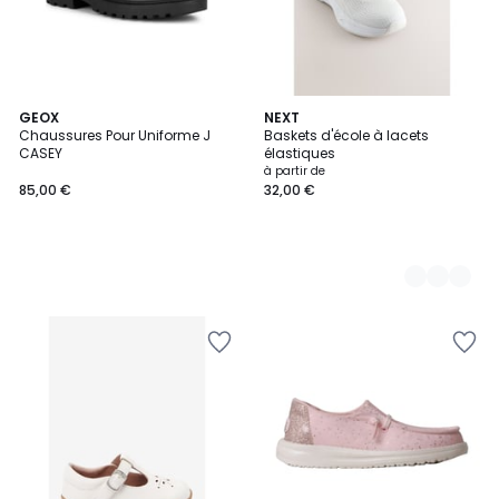
GEOX
4
NEXT
Chaussures Pour Uniforme J
Baskets d'école à lacets
Couleurs
CASEY
élastiques
à partir de
85,00 €
32,00 €