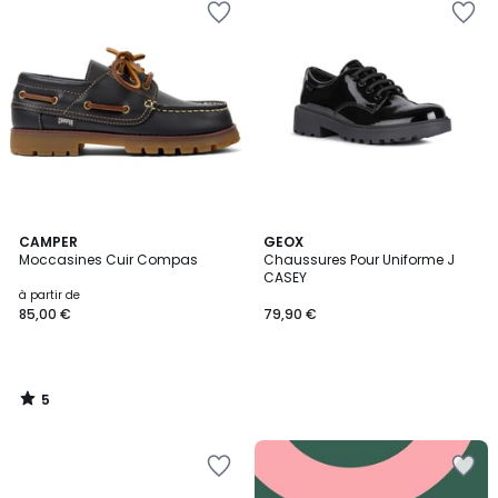
5
CAMPER
GEOX
/
Moccasines Cuir Compas
Chaussures Pour Uniforme J
5
CASEY
à partir de
85,00 €
79,90 €
5
/
5