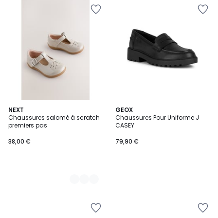
2
NEXT
GEOX
Chaussures salomé à scratch
Chaussures Pour Uniforme J
Couleurs
premiers pas
CASEY
38,00 €
79,90 €