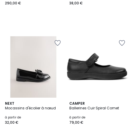
290,00 €
38,00 €
3,7
NEXT
CAMPER
/ 5
Mocassins d'écolier à nœud
Ballerines Cuir Spiral Comet
à partir de
à partir de
32,00 €
79,00 €