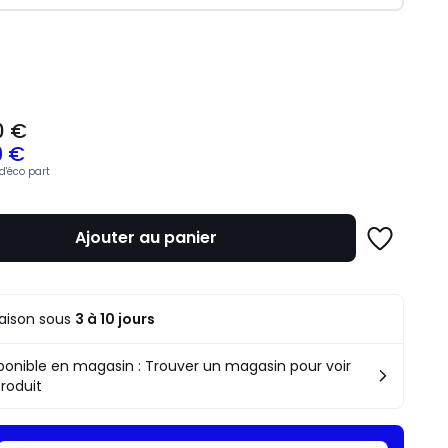
ité
0 €
9 €
d'éco part
z
Ajouter au panier
Ajouter
à
une
mme
liste
raison sous
3 à 10 jours
ponible en magasin : Trouver un magasin pour voir
produit