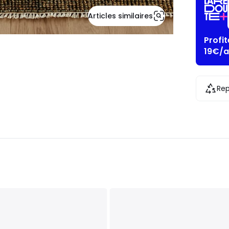
Articles similaires
Profi
19€/a
Rep