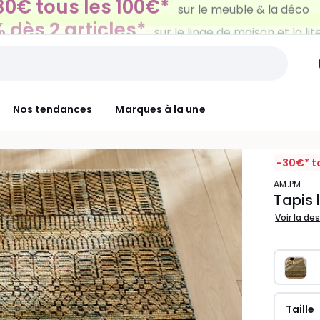
 dès 2 articles*
sur le linge de maison et la lit
Nos tendances
Marques à la une
-30€* t
AM.PM
Tapis 
Voir la de
Taille