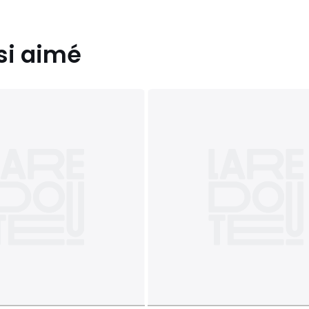
si aimé