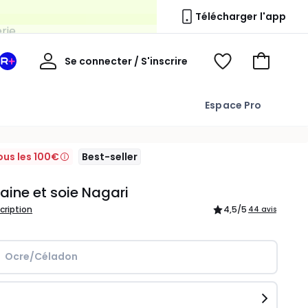
erie
Télécharger l'app
Mon
Se connecter / S'inscrire
Mon
Voir
Voir
compte
espace
mes
mon
La
favoris
panier
Espace Pro
Redoute
+
ous les 100€
Best-seller
laine et soie Nagari
scription
4,5
/5
44 avis
Ocre/Céladon