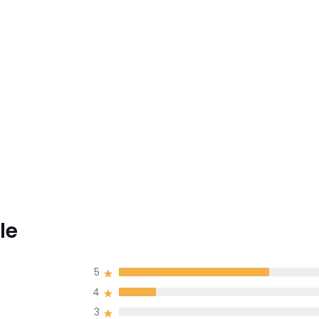
le
5
4
3