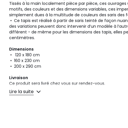
Tissés à la main localement pièce par pièce, ces ouvrages 
motifs, des couleurs et des dimensions variables, ces impe
simplement dues à la multitude de couleurs des saris des
• Ce tapis est réalisé à partir de saris teinté de façon nua
des variations peuvent donc intervenir d’un modèle à l’aut
différent - de même pour les dimensions des tapis, elles pe
centimètres.
Dimensions
• 120 x 180 cm
• 160 x 230 cm
• 200 x 290 cm
Livraison
Ce produit sera livré chez vous sur rendez-vous.
Lire la suite
Couleurs
Ocre/Céladon
Tailles
120x180 cm, 160x230 cm, 200x290 cm
Caractéristiques environnementales de l’emballage
En savoir plus sur nos emballages