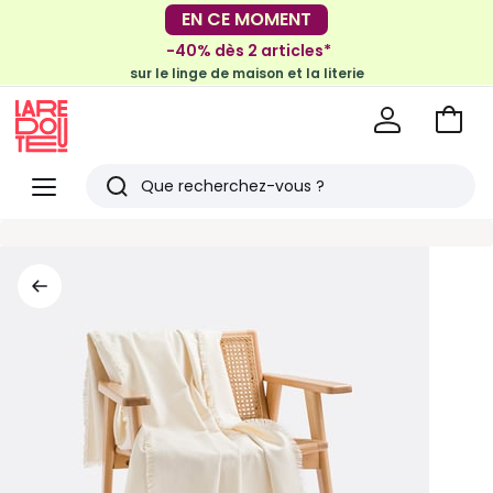
-30€ tous les 100€*
EN CE MOMENT
sur le meuble & la déco
-40% dès 2 articles*
sur le linge de maison et la literie
Voir
mon
La
panie
Redoute
Menu
Rechercher
Derniers
articles
vus