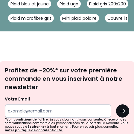
Plaid bleu et jaune
Plaid ugo
Plaid gris 200x200
Plaid microfibre gris
Mini plaid polaire
Couvre lit po
Inscription
Profitez de -20%* sur votre première
newsletter
commande en vous inscrivant à notre
newsletter
Votre Email
OK
*Voir conditions de l'offre
. En vous abonnant, vous consentez à recevoir des
communications commerciales personnalisées de la part de La Redoute. Vous
pouvez vous
désabonner
à tout moment. Pour en savoir plus, consultez
notre politique de confidentialité.