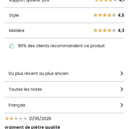
Rapport qualité-prix
4,1
3
30
Style
4,5
2
Style
4,5
21
1
19
Matière
4,3
Matière
4,3
80% des clients
recommandent ce produit
80% des clients recommandent ce produit
Voir le détail de la note
Du plus récent au plus ancien
Toutes les notes
Français
21/05/2026
vraiment de piètre qualité