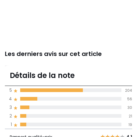
Les derniers avis sur cet article
4,2
Détails de la note
(330)
moyenne des avis
5
204
dans toutes les
4
56
langues
3
30
Informations,
2
21
La Redoute s'engage
1
19
Rapport
5
204
4,1
qualité-prix
4
56