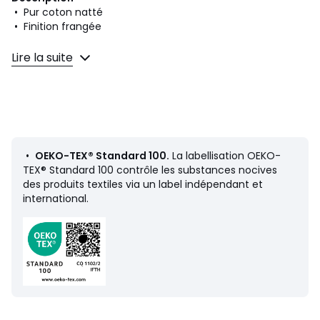
• Pur coton natté
• Finition frangée
Dimensions
Lire la suite
• 140 x 200 cm
• 150 x 150 cm
• 180 x 230 cm
• 230 x 250 cm
• 250 x 350 cm
•
OEKO-TEX® Standard 100.
La labellisation OEKO-
TEX® Standard 100 contrôle les substances nocives
Fiche produit relative aux qualités et caractéristiques
des produits textiles via un label indépendant et
environnementales
international.
• Origine de fabrication (tissage, teinture, confection) :
Inde
Couleurs
Ecru, Anthracite, Vert Sauge, Beige, Céladon
Tailles
150x150 cm, 140x200 cm, 180x230 cm, 230x250
cm, 250x350cm
Caractéristiques environnementales de l’emballage