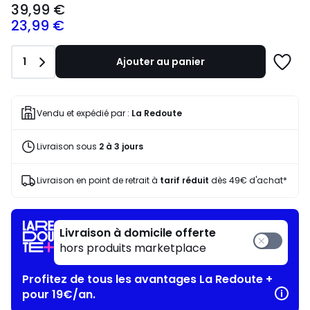
39,99 €
à
23,99 €
partir
de
39,99
Quantité
1
Ajouter au panier
€
Ajoute
souscrivez
à
à
une
notre
liste
Vendu et expédié par :
La Redoute
programme
pour
Livraison sous
2 à 3 jours
payer
à
la
Livraison en point de retrait à
tarif réduit
dès 49€ d'achat*
place
23,99
€.
Livraison à domicile offerte
hors produits marketplace
Profitez de tous les avantages La Redoute +
pour 19€/an.