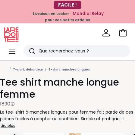
Mondial Relay
Livraison en Locker
EN CE MOMENT
pour vos petits articles
-20% dès 39€*
sur la mode
Voir
mon
La
panie
Redoute
Menu
Rechercher
Derniers
...
articles
T-shirt, débardeur
T-shirt manches longues
Tee shirt manche longue
vus
femme
1890
Le tee-shirt à manches longues pour femme fait partie de ces
pièces faciles à adopter au quotidien. Simple et pratique, il
s’accorde aussi bien avec un jean qu’avec une jupe ou même
Lire plus
certaines robes, selon vos envies. Vous aimez les looks