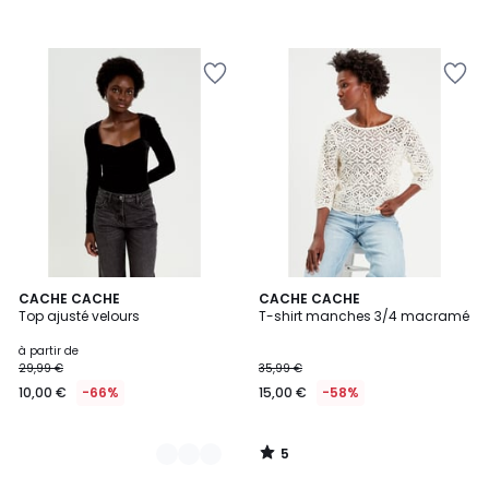
5
2
CACHE CACHE
CACHE CACHE
/
Top ajusté velours
T-shirt manches 3/4 macramé
Couleurs
5
à partir de
29,99 €
35,99 €
10,00 €
-66%
15,00 €
-58%
5
/
5