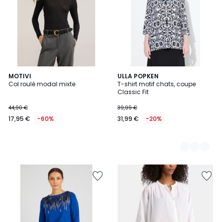
MOTIVI
2
ULLA POPKEN
Col roulé modal mixte
T-shirt motif chats, coupe
Couleurs
Classic Fit
44,90 €
39,99 €
17,95 €
-60%
31,99 €
-20%