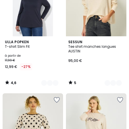
4,6
5
23
ULLA POPKEN
2
SESSUN
/ 5
/
T-shirt Slim Fit
Tee shirt manches longues
Couleurs
Couleurs
5
AUSTIN
à partir de
17,99 €
95,00 €
12,99 €
-27%
4,6
5
/
/
5
5