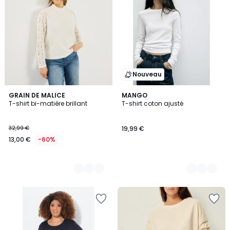
Nouveau
2
GRAIN DE MALICE
3
MANGO
T-shirt bi-matière brillant
T-shirt coton ajusté
Couleurs
Couleurs
32,99 €
19,99 €
13,00 €
-60%