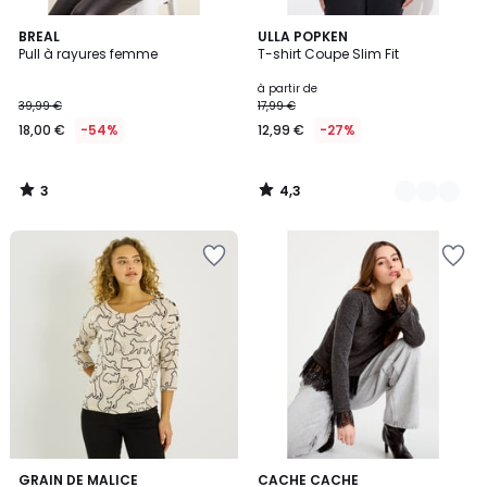
3
4,3
BREAL
22
ULLA POPKEN
/
/ 5
Pull à rayures femme
T-shirt Coupe Slim Fit
Couleurs
5
à partir de
39,99 €
17,99 €
18,00 €
-54%
12,99 €
-27%
3
4,3
/
/
5
5
GRAIN DE MALICE
2
CACHE CACHE