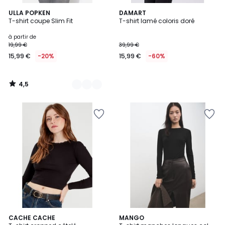
4,5
19
ULLA POPKEN
DAMART
/ 5
T-shirt coupe Slim Fit
T-shirt lamé coloris doré
Couleurs
à partir de
19,99 €
39,99 €
15,99 €
-20%
15,99 €
-60%
4,5
/
5
5
3
CACHE CACHE
2
MANGO