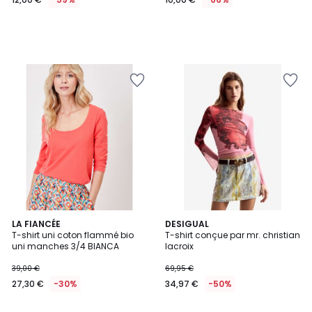
5
2
LA FIANCÉE
DESIGUAL
/
T-shirt uni coton flammé bio
T-shirt conçue par mr. christian
Couleurs
5
uni manches 3/4 BIANCA
lacroix
39,00 €
69,95 €
27,30 €
-30%
34,97 €
-50%