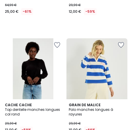
64,99 €
29,99 €
25,00 €
-61%
12,00 €
-59%
CACHE CACHE
GRAIN DE MALICE
Top dentelle manches longues
Polo manches longues à
col rond
rayures
29,99 €
29,99 €
12,00 €
-59%
10,00 €
-66%