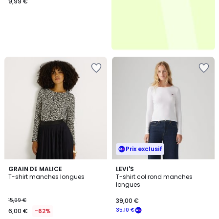
9,99 €
Prix exclusif
5
GRAIN DE MALICE
LEVI'S
/
T-shirt manches longues
T-shirt col rond manches
5
longues
15,99 €
39,00 €
35,10 €
6,00 €
-62%