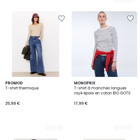
2
PROMOD
3
MONOPRIX
T-shirt thermique
T-shirt à manches longues
Couleurs
Couleurs
rayé épais en coton BIO GOTS
25,99 €
17,99 €