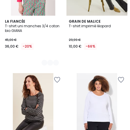
3
LA FIANCÉE
GRAIN DE MALICE
T-shirt uni manches 3/4 coton
T-shirt imprimé léopard
Couleurs
bio GIANA
45,00 €
29,99 €
36,00 €
-20%
10,00 €
-66%