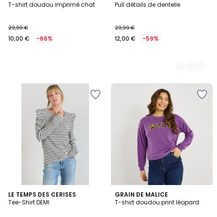
T-shirt doudou imprimé chat
Pull détails de dentelle
Couleurs
29,99 €
29,99 €
10,00 €
-66%
12,00 €
-59%
LE TEMPS DES CERISES
GRAIN DE MALICE
Tee-Shirt DEMI
T-shirt doudou print léopard