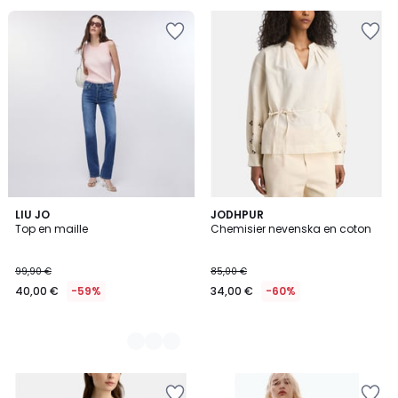
2
LIU JO
JODHPUR
Top en maille
Chemisier nevenska en coton
Couleurs
99,90 €
85,00 €
40,00 €
-59%
34,00 €
-60%