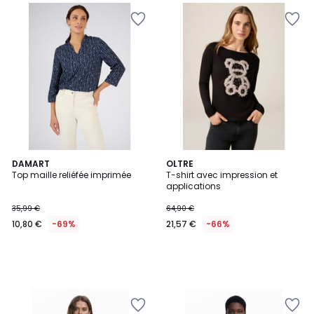
DAMART
OLTRE
Top maille reliéfée imprimée
T-shirt avec impression et
applications
35,99 €
64,90 €
10,80 €
-69%
21,57 €
-66%