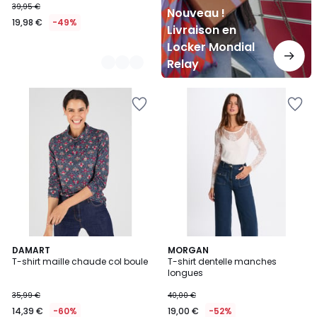
39,95 €
Nouveau !
19,98 €
-49%
Livraison en
Locker Mondial
Relay
DAMART
MORGAN
T-shirt maille chaude col boule
T-shirt dentelle manches
longues
35,99 €
40,00 €
14,39 €
-60%
19,00 €
-52%