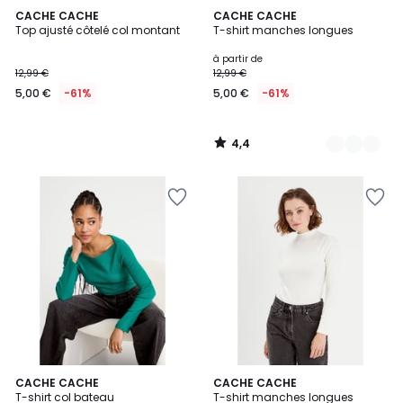
4,4
CACHE CACHE
3
CACHE CACHE
/ 5
Top ajusté côtelé col montant
T-shirt manches longues
Couleurs
5,00
à partir de
12,99 €
12,99 €
€
5,00 €
-61%
5,00 €
-61%
au
lieu
de
4,4
12,99
/
5
€
61%
de
réduction
appliquée.
CACHE CACHE
4
CACHE CACHE
T-shirt col bateau
T-shirt manches longues
Couleurs