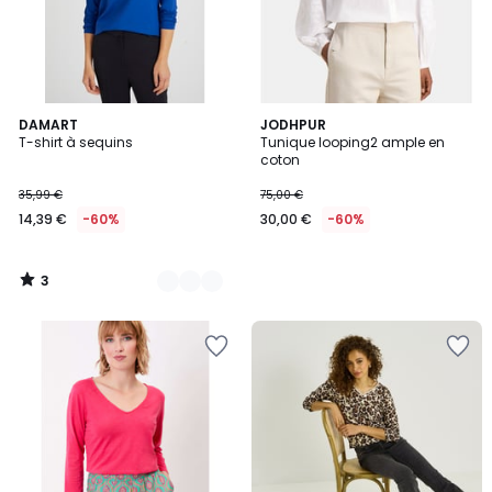
3
2
DAMART
JODHPUR
/
T-shirt à sequins
Tunique looping2 ample en
Couleurs
5
coton
35,99 €
75,00 €
14,39 €
-60%
30,00 €
-60%
3
/
5