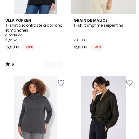
5
12
ULLA POPKEN
GRAIN DE MALICE
/
T-shirt décontracté à col rond
T-shirt imprimé serpentins
Couleurs
5
et manches
à partir de
19,99 €
29,99 €
15,99 €
-20%
12,00 €
-59%
5
/
5