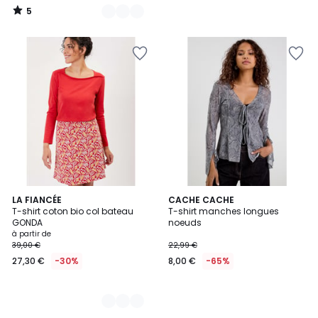
5
/
5
2
LA FIANCÉE
CACHE CACHE
T-shirt coton bio col bateau
T-shirt manches longues
Couleurs
GONDA
noeuds
à partir de
39,00 €
22,99 €
27,30 €
-30%
8,00 €
-65%