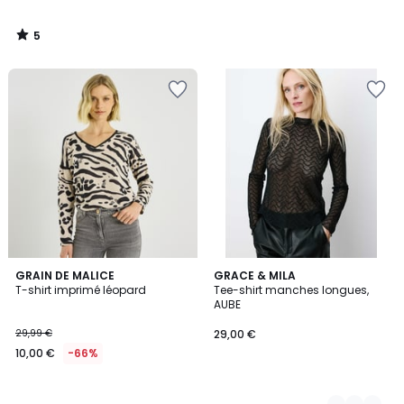
5
/
5
GRAIN DE MALICE
2
GRACE & MILA
T-shirt imprimé léopard
Tee-shirt manches longues,
Couleurs
AUBE
29,99 €
29,00 €
10,00 €
-66%