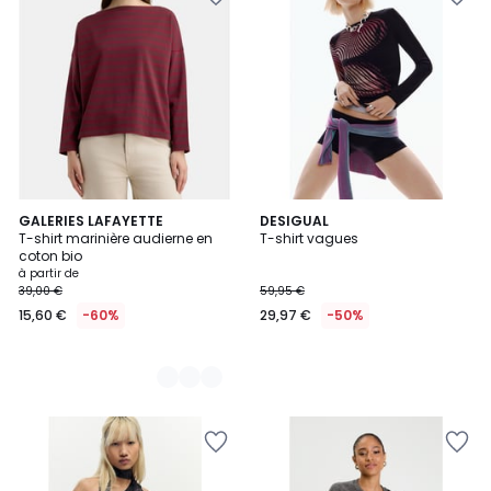
7
GALERIES LAFAYETTE
DESIGUAL
T-shirt marinière audierne en
T-shirt vagues
Couleurs
coton bio
à partir de
39,00 €
59,95 €
15,60 €
-60%
29,97 €
-50%