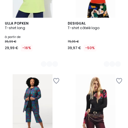
2
ULLA POPKEN
2
DESIGUAL
T-shirt long
T-shirt côtelé logo
Couleurs
Couleurs
à partir de
35,99 €
79,95 €
29,99 €
-16%
39,97 €
-50%