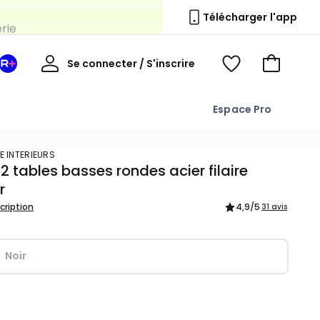
erie
Télécharger l'app
Mon
Se connecter / S'inscrire
Mon
Voir
Voir
compte
espace
mes
mon
La
favoris
panier
Espace Pro
Redoute
+
E INTERIEURS
 2 tables basses rondes acier filaire
r
scription
4,9
/5
31 avis
Noir
ité