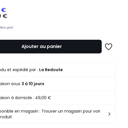
 €
0 €
z
d'éco part
mme
Ajouter au panier
Ajouter
à
une
liste
du et expédié par :
La Redoute
raison sous
3 à 10 jours
raison à domicile :
49,00 €
ponible en magasin : Trouver un magasin pour voir
produit