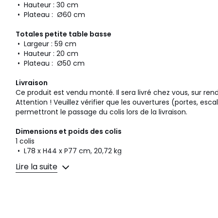
• Hauteur : 30 cm
• Plateau : Ø60 cm
Totales petite table basse
• Largeur : 59 cm
• Hauteur : 20 cm
• Plateau : Ø50 cm
Livraison
Ce produit est vendu monté. Il sera livré chez vous, sur re
Attention ! Veuillez vérifier que les ouvertures (portes, esca
permettront le passage du colis lors de la livraison.
Dimensions et poids des colis
1 colis
• L78 x H44 x P77 cm, 20,72 kg
Lire la suite
Fiche produit relative aux qualités et caractéristiques
• Produit totalement recyclable.
Couleurs
Noir