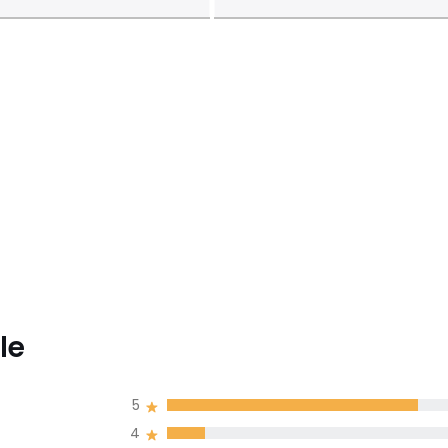
le
5
4