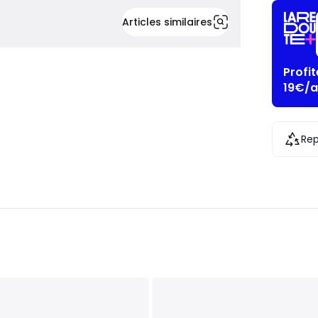
Articles similaires
Profi
19€/a
Rep