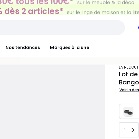
 dès 2 articles*
sur le linge de maison et la lit
Nos tendances
Marques à la une
LA REDOUT
Lot de
Bango
Voir la de
Quant
1