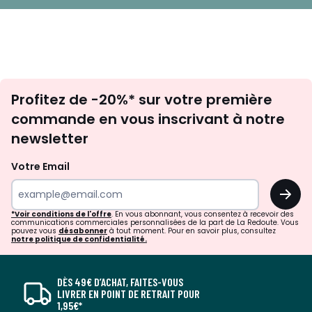
Inscription
Profitez de -20%* sur votre première
newsletter
commande en vous inscrivant à notre
newsletter
Votre Email
OK
*Voir conditions de l'offre
. En vous abonnant, vous consentez à recevoir des
communications commerciales personnalisées de la part de La Redoute. Vous
pouvez vous
désabonner
à tout moment. Pour en savoir plus, consultez
notre politique de confidentialité.
DÈS 49€ D’ACHAT, FAITES-VOUS
LIVRER EN POINT DE RETRAIT POUR
1,95€*