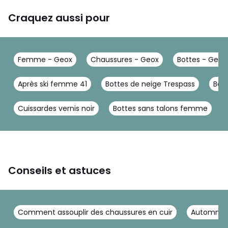
Craquez aussi pour
Femme - Geox
Chaussures - Geox
Bottes - Geox
Après ski femme 41
Bottes de neige Trespass
Bott
Cuissardes vernis noir
Bottes sans talons femme
Conseils et astuces
Comment assouplir des chaussures en cuir
Automne-H