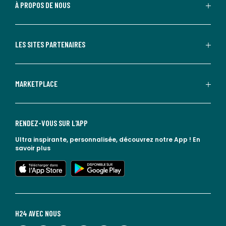
À PROPOS DE NOUS
LES SITES PARTENAIRES
MARKETPLACE
RENDEZ-VOUS SUR L'APP
Ultra inspirante, personnalisée, découvrez notre App !
En
savoir plus
lien vers l'app store
lien vers google play
H24 AVEC NOUS
lien vers l'espace réseaux sociaux
lien vers l'espace réseaux sociaux
lien vers l'espace réseaux sociaux
lien vers l'espace réseaux sociaux
lien vers l'espace réseaux sociaux
lien vers le blog la redoute