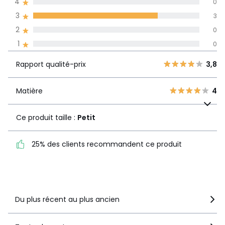
4
0
langues
3
3
Informations,
2
0
La Redoute s'engage
1
0
Rapport
5
1
3,8
qualité-prix
4
0
Rapport qualité-prix
3,8
3
3
Matière
4
2
Matière
4
0
1
Ce produit taille :
Petit
0
Ce produit taille :
Petit
25% des clients
25% des clients recommandent ce produit
recommandent ce produit
Voir le détail de la note
Du plus récent au plus ancien