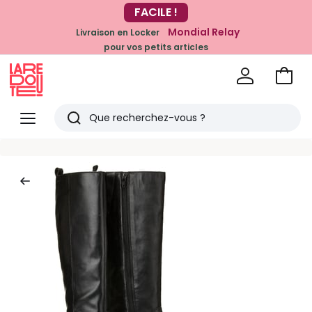
-20% dès 39€*
FACILE !
sur la mode
Mondial Relay
Livraison en Locker
pour vos petits articles
Voir
mon
La
panie
Redoute
Menu
Rechercher
Derniers
articles
vus