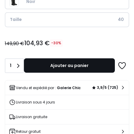
Noir
Taille
40
104,93
104,93 €
€
149,90 €
-30%
au
lieu
de
Quantité
1
Ajouter au panier
149,90
Ajoute
€
à
30%
une
de
liste
3,9/5 (725)
Vendu et expédié par :
Galerie Chic
réduction
appliquée.
Livraison sous 4 jours
Livraison gratuite
Retour gratuit