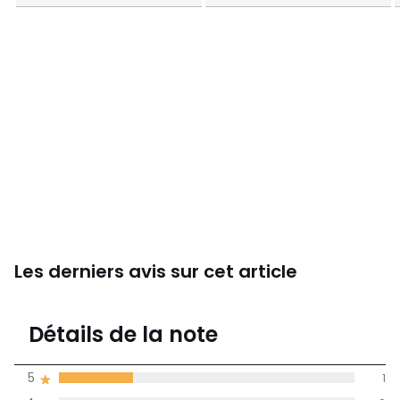
Les derniers avis sur cet article
3,5
Détails de la note
(4)
moyenne des avis
5
1
dans toutes les