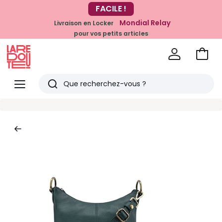
-20% dès 39€*
FACILE !
sur la mode
Mondial Relay
Livraison en Locker
pour vos petits articles
Voir
mon
La
panie
Redoute
Menu
Rechercher
Derniers
articles
vus