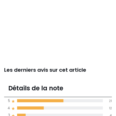
Les derniers avis sur cet article
4,3
Détails de la note
(39)
moyenne des avis
5
21
dans toutes les
4
12
langues
3
4