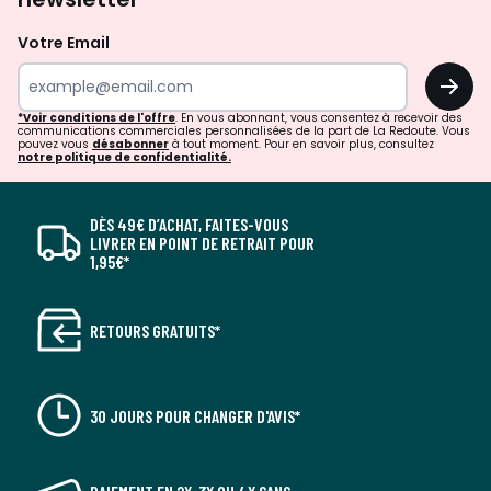
Votre Email
OK
*Voir conditions de l'offre
. En vous abonnant, vous consentez à recevoir des
communications commerciales personnalisées de la part de La Redoute. Vous
pouvez vous
désabonner
à tout moment. Pour en savoir plus, consultez
notre politique de confidentialité.
DÈS 49€ D’ACHAT, FAITES-VOUS
LIVRER EN POINT DE RETRAIT POUR
1,95€*
RETOURS GRATUITS*
30 JOURS POUR CHANGER D'AVIS*