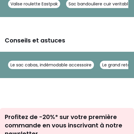
Valise roulette Eastpak
Sac bandouliere cuir veritable
Conseils et astuces
Le sac cabas, indémodable accessoire
Le grand retou
Inscription
Profitez de -20%* sur votre première
newsletter
commande en vous inscrivant à notre
newsletter