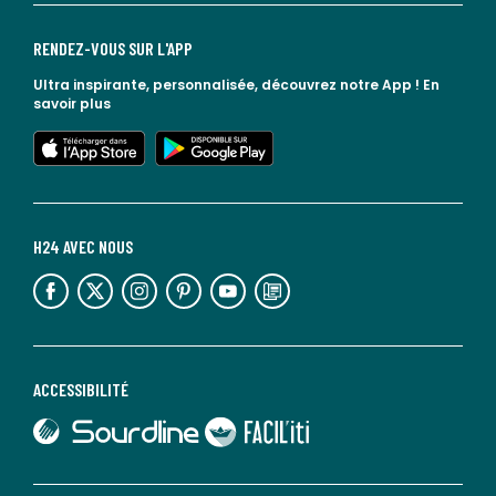
RENDEZ-VOUS SUR L'APP
Ultra inspirante, personnalisée, découvrez notre App !
En
savoir plus
lien vers l'app store
lien vers google play
H24 AVEC NOUS
lien vers l'espace réseaux sociaux
lien vers l'espace réseaux sociaux
lien vers l'espace réseaux sociaux
lien vers l'espace réseaux sociaux
lien vers l'espace réseaux sociaux
lien vers le blog la redoute
ACCESSIBILITÉ
lien vers Sourdline
lien vers Faciliti