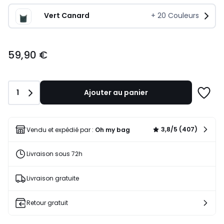
Vert Canard
+
20
Couleurs
59,90
59,90 €
€.
Quantité
1
Ajouter au panier
Ajoute
à
une
liste
3,8/5 (407)
Vendu et expédié par :
Oh my bag
Livraison sous 72h
Livraison gratuite
Retour gratuit