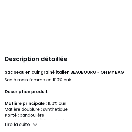
Description détaillée
Sac seau en cuir grainé italien BEAUBOURG - OH MY BAG
Sac à main femme en 100% cuir
Description produit
Matière principale :
100% cuir
Matière doublure : synthétique
Porté :
bandoulière
Bandoulière :
66/115 au plus longs
Lire la suite
Fermeture :
fermeture éclair