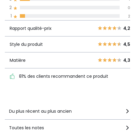
Informations,
2
0
La Redoute s'engage
1
2
Rapport
5
21
4,2
qualité-prix
4
12
Rapport qualité-prix
4,2
3
4
Style du
4,5
2
Style du produit
4,5
0
produit
1
2
Matière
4,3
Matière
4,3
81% des clients
81% des clients recommandent ce produit
recommandent ce produit
Voir le détail de la note
Du plus récent au plus ancien
Toutes les notes