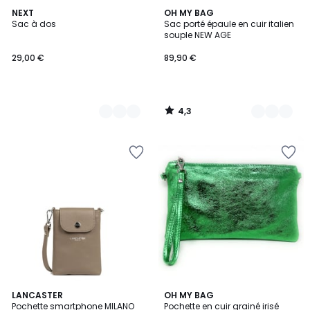
4,3
2
NEXT
8
OH MY BAG
/ 5
Sac à dos
Sac porté épaule en cuir italien
Couleurs
Couleurs
souple NEW AGE
29,00 €
89,90 €
4,3
/
5
3
10
LANCASTER
19
OH MY BAG
/
Pochette smartphone MILANO
Pochette en cuir grainé irisé