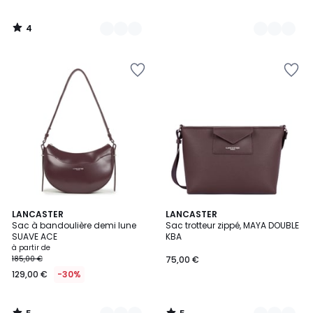
4
/
5
5
5
12
LANCASTER
7
LANCASTER
/
/
Sac à bandoulière demi lune
Sac trotteur zippé, MAYA DOUBLE
Couleurs
Couleurs
5
5
SUAVE ACE
KBA
à partir de
185,00 €
75,00 €
129,00 €
-30%