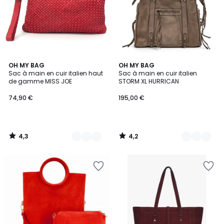
4,3
4,2
15
OH MY BAG
14
OH MY BAG
/ 5
/ 5
Sac à main en cuir italien haut
Sac à main en cuir italien
Couleurs
Couleurs
de gamme MISS JOE
STORM XL HURRICAN
74,90 €
195,00 €
4,3
4,2
/
/
5
5