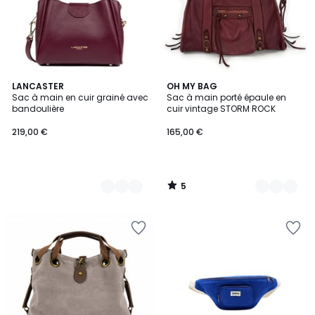
5
9
LANCASTER
9
OH MY BAG
/
Sac à main en cuir grainé avec
Sac à main porté épaule en
Couleurs
Couleurs
5
bandoulière
cuir vintage STORM ROCK
219,00 €
165,00 €
5
/
5