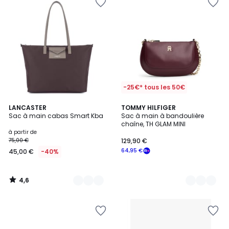
-25€* tous les 50€
4,6
8
LANCASTER
2
TOMMY HILFIGER
/ 5
Sac à main cabas Smart Kba
Sac à main à bandoulière
Couleurs
Couleurs
chaîne, TH GLAM MINI
à partir de
75,00 €
129,90 €
64,95 €
45,00 €
-40%
4,6
/
5