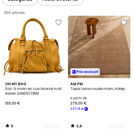
gauche
droite
359 articles
Prix exclusif
5
3,6
13
OH MY BAG
7
AM.PM
/
/ 5
Sac à main en cuir brossé mat
Tapis laine nouée main, Hotep
Couleurs
Couleurs
5
italien SANDSTORM
139,00
à partir de
139,00 €
279,00 €
€.
237,19 €
5
3,6
/
/
5
5