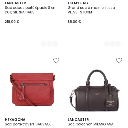
8
LANCASTER
6
OH MY BAG
Sac cabas porté épaule S en
Grand sac à main en tissu
Couleurs
Couleurs
cuir, SIERRA HAUS
VELVET STORM
219,00 €
85,00 €
5
HEXAGONA
10
LANCASTER
/
Sac porté travers SAUVAGE
Sac polochon MILANO ANA
Couleurs