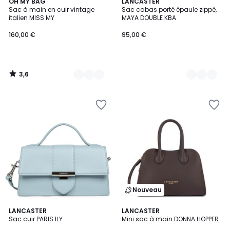
3,6
5
OH MY BAG
7
LANCASTER
/ 5
Sac à main en cuir vintage
Sac cabas porté épaule zippé,
Couleurs
Couleurs
italien MISS MY
MAYA DOUBLE KBA
160,00 €
95,00 €
3,6
/
5
Nouveau
5
26
LANCASTER
6
LANCASTER
/
Sac cuir PARIS ILY
Mini sac à main DONNA HOPPER
Couleurs
Couleurs
5