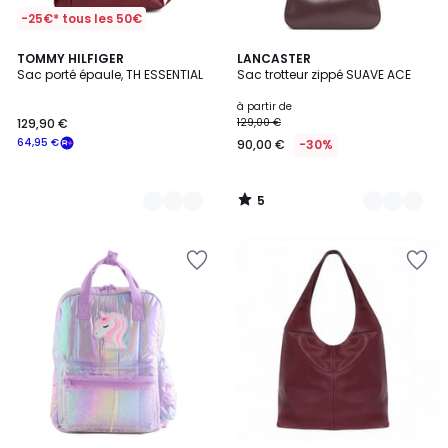
-25€* tous les 50€
5
2
TOMMY HILFIGER
15
LANCASTER
/
Sac porté épaule, TH ESSENTIAL
Sac trotteur zippé SUAVE ACE
Couleurs
Couleurs
5
à partir de
129,90 €
129,00 €
64,95 €
90,00 €
-30%
5
/
5