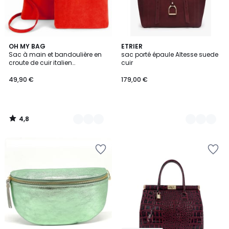
4,8
15
OH MY BAG
3
ETRIER
/ 5
Sac à main et bandoulière en
sac porté épaule Altesse suede
Couleurs
Couleurs
croute de cuir italien
cuir
CHARLOTTE
49,90 €
179,00 €
4,8
/
5