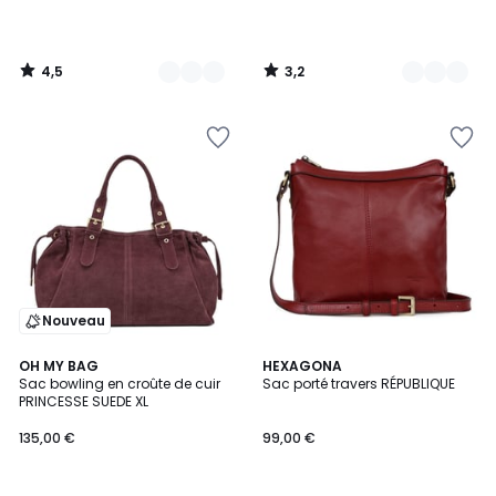
4,5
3,2
/
/
5
5
Nouveau
5
10
OH MY BAG
4
HEXAGONA
/
Sac bowling en croûte de cuir
Sac porté travers RÉPUBLIQUE
Couleurs
Couleurs
5
PRINCESSE SUEDE XL
135,00 €
99,00 €