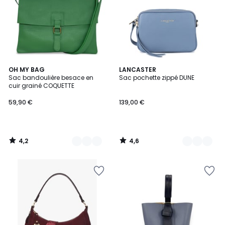
4,2
4,6
18
OH MY BAG
7
LANCASTER
/ 5
/ 5
Sac bandoulière besace en
Sac pochette zippé DUNE
Couleurs
Couleurs
cuir grainé COQUETTE
59,90 €
139,00 €
4,2
4,6
/
/
5
5