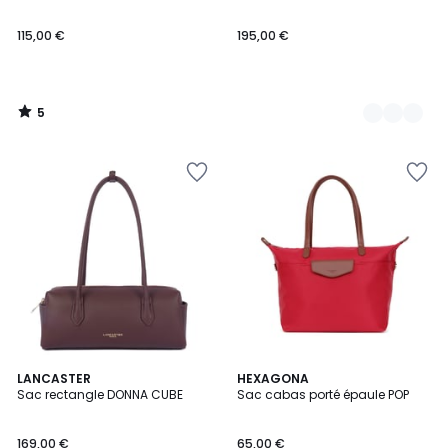
5
115,00 €
195,00 €
5
/
5
4,9
8
LANCASTER
20
HEXAGONA
/ 5
Sac rectangle DONNA CUBE
Sac cabas porté épaule POP
Couleurs
Couleurs
169,00 €
65,00 €