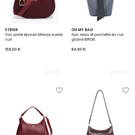
2
ETRIER
13
OH MY BAG
Sac porté épaule Altesse suede
Sac seau et pochette en cuir
Couleurs
Couleurs
cuir
grainé BIRDIE
159,00 €
84,90 €