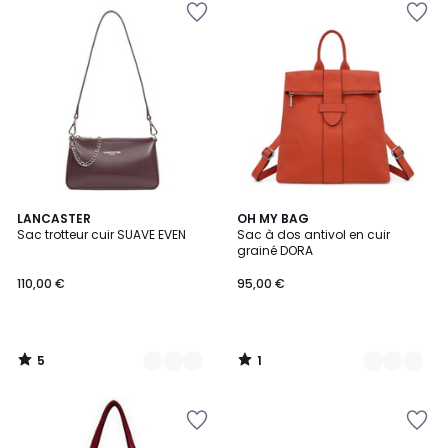
5
1
13
LANCASTER
8
OH MY BAG
/
/
Sac trotteur cuir SUAVE EVEN
Sac à dos antivol en cuir
Couleurs
Couleurs
5
5
grainé DORA
110,00 €
95,00 €
5
1
/
/
5
5