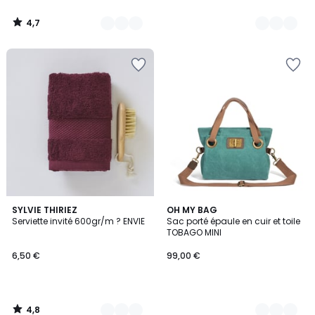
4,7
/
5
4,8
15
SYLVIE THIRIEZ
13
OH MY BAG
/ 5
Serviette invité 600gr/m ? ENVIE
Sac porté épaule en cuir et toile
Couleurs
Couleurs
TOBAGO MINI
6,50 €
99,00 €
4,8
/