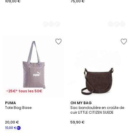
109,00 €
75,00 €
-25€* tous les 50€
4
2
PUMA
5
OH MY BAG
/
Tote Bag Base
Sac bandoulière en croûte de
Couleurs
Couleurs
5
cuir LITTLE CITIZEN SUEDE
20,00 €
59,90 €
10,00 €