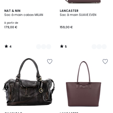
4
5
7
NAT & NIN
13
LANCASTER
/
/
Sac à main cabas MILAN
Sac à main SUAVE EVEN
Couleurs
Couleurs
5
5
à partir de
179,00 €
159,00 €
4
5
/
/
5
5