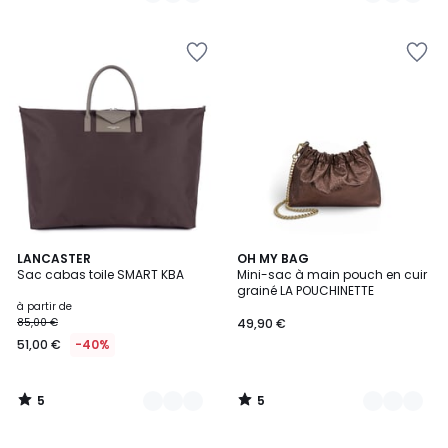
5
5
5
9
LANCASTER
2
OH MY BAG
/
/
Sac cabas toile SMART KBA
Mini-sac à main pouch en cuir
Couleurs
Couleurs
5
5
grainé LA POUCHINETTE
à partir de
85,00 €
49,90 €
51,00 €
-40%
5
5
/
/
5
5