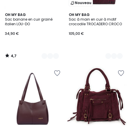
Nouveau
4,7
11
OH MY BAG
5
OH MY BAG
/ 5
Sac banane en cuir grainé
Sac à main en cuir à motif
Couleurs
Couleurs
italien LOU-DO
crocodile TROCADERO CROCO
34,90 €
105,00 €
4,7
/
5