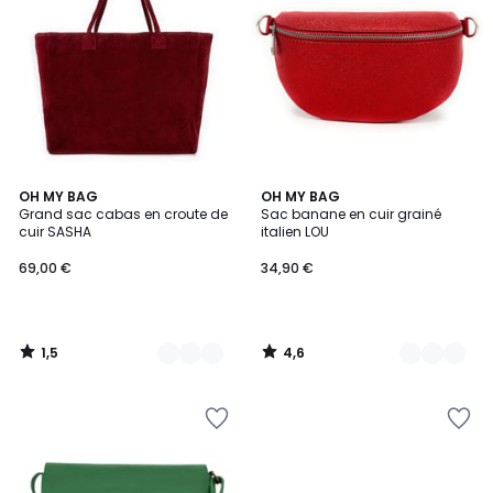
1,5
4,6
5
OH MY BAG
18
OH MY BAG
/
/ 5
Grand sac cabas en croute de
Sac banane en cuir grainé
Couleurs
Couleurs
5
cuir SASHA
italien LOU
69,00 €
34,90 €
1,5
4,6
/
/
5
5