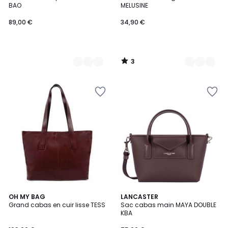
Couleurs
Couleurs
5
BAO
MELUSINE
89,00 €
34,90 €
3
/
5
9
OH MY BAG
6
LANCASTER
Grand cabas en cuir lisse TESS
Sac cabas main MAYA DOUBLE
Couleurs
Couleurs
KBA