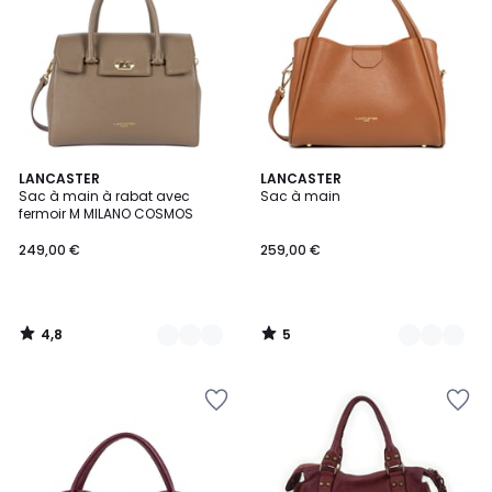
4,8
5
9
LANCASTER
8
LANCASTER
/ 5
/
Sac à main à rabat avec
Sac à main
Couleurs
Couleurs
5
fermoir M MILANO COSMOS
249,00 €
259,00 €
4,8
5
/
/
5
5