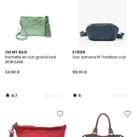
4,7
5
15
OH MY BAG
7
ETRIER
/ 5
/
Pochette en cuir grainé irisé
Sac banane M Tradition cuir
Couleurs
Couleurs
5
MORGANE
34,90 €
99,00 €
4,7
5
/
/
5
5