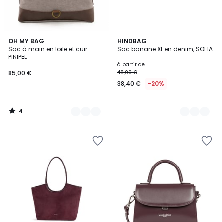
4
8
OH MY BAG
16
HINDBAG
/
Sac à main en toile et cuir
Sac banane XL en denim, SOFIA
Couleurs
Couleurs
5
PINIPEL
à partir de
85,00 €
48,00 €
38,40 €
-20%
4
/
5