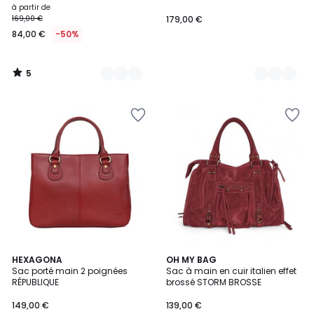
à partir de
169,00 €
179,00 €
84,00 €
-50%
5
/
5
4,5
3,2
4
HEXAGONA
15
OH MY BAG
/ 5
/ 5
Sac porté main 2 poignées
Sac à main en cuir italien effet
Couleurs
Couleurs
RÉPUBLIQUE
brossé STORM BROSSE
149,00 €
139,00 €