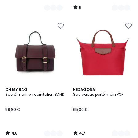
5
/
5
4,8
4,7
5
OH MY BAG
18
HEXAGONA
/ 5
/ 5
Sac à main en cuir italien SAND
Sac cabas porté main POP
Couleurs
Couleurs
59,90 €
65,00 €
4,8
4,7
/
/