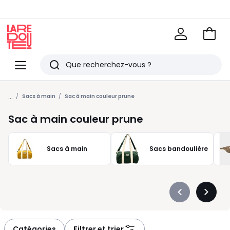
Voir
mon
La
panie
Redoute
Menu
Rechercher
Derniers
...
articles
Sacs à main
Sac à main couleur prune
vus
Sac à main couleur prune
Sacs à main
Sacs bandoulière
Précédent
Suivan
-
-
défiler
défiler
à
à
Catégories
Filtrer et trier