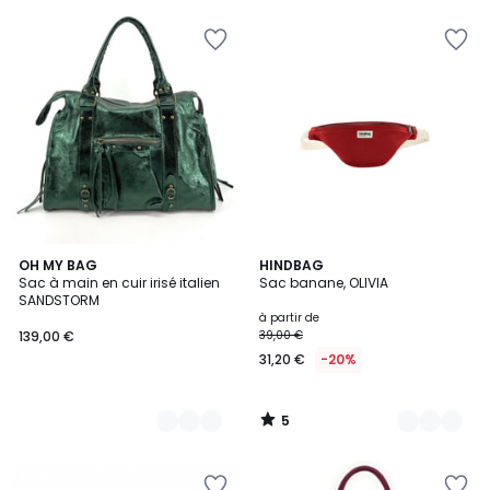
5
10
OH MY BAG
17
HINDBAG
/
Sac à main en cuir irisé italien
Sac banane, OLIVIA
Couleurs
Couleurs
5
SANDSTORM
à partir de
139,00 €
39,00 €
31,20 €
-20%
5
/
5