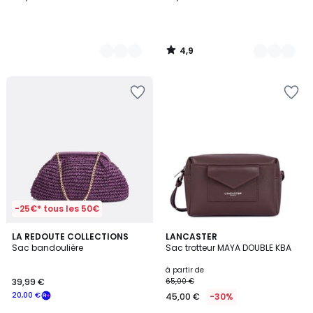
4,9
/
5
-25€* tous les 50€
4,7
2
LA REDOUTE COLLECTIONS
7
LANCASTER
/ 5
Sac bandoulière
Sac trotteur MAYA DOUBLE KBA
Couleurs
Couleurs
à partir de
39,99 €
65,00 €
20,00 €
45,00 €
-30%