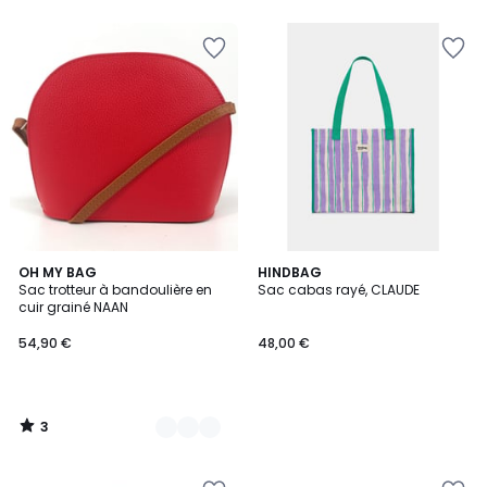
5
5
3
10
OH MY BAG
HINDBAG
/
Sac trotteur à bandoulière en
Sac cabas rayé, CLAUDE
Couleurs
5
cuir grainé NAAN
54,90 €
48,00 €
3
/
5