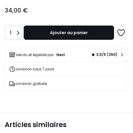
34,00
34,00 €
€.
Quantité
1
Ajouter au panier
Ajoute
à
une
liste
3,5/5 (290)
Vendu et expédié par :
Next
Livraison sous 7 jours
Livraison gratuite
Articles similaires