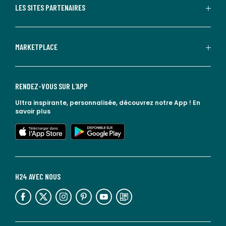
LES SITES PARTENAIRES
MARKETPLACE
RENDEZ-VOUS SUR L'APP
Ultra inspirante, personnalisée, découvrez notre App !
En
savoir plus
lien vers l'app store
lien vers google play
H24 AVEC NOUS
lien vers l'espace réseaux sociaux
lien vers l'espace réseaux sociaux
lien vers l'espace réseaux sociaux
lien vers l'espace réseaux sociaux
lien vers l'espace réseaux sociaux
lien vers le blog la redoute