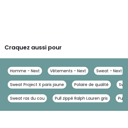
Craquez aussi pour
Homme - Next
Vêtements - Next
Sweat - Next
Sweat Project X paris jaune
Polaire de qualité
Swea
Sweat ras du cou
Pull zippé Ralph Lauren gris
Pull 