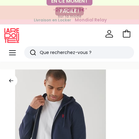
-20% dès 39€*
FACILE !
sur la mode
Mondial Relay
Livraison en Locker
pour vos petits articles
Voir
mon
La
panie
Redoute
Menu
Rechercher
Derniers
articles
vus