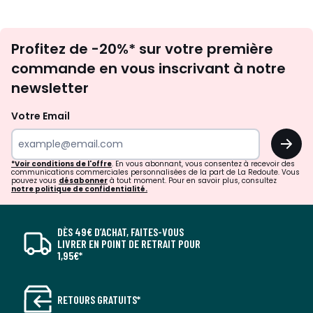
Inscription
Profitez de -20%* sur votre première
newsletter
commande en vous inscrivant à notre
newsletter
Votre Email
OK
*Voir conditions de l'offre
. En vous abonnant, vous consentez à recevoir des
communications commerciales personnalisées de la part de La Redoute. Vous
pouvez vous
désabonner
à tout moment. Pour en savoir plus, consultez
notre politique de confidentialité.
DÈS 49€ D’ACHAT, FAITES-VOUS
LIVRER EN POINT DE RETRAIT POUR
1,95€*
RETOURS GRATUITS*