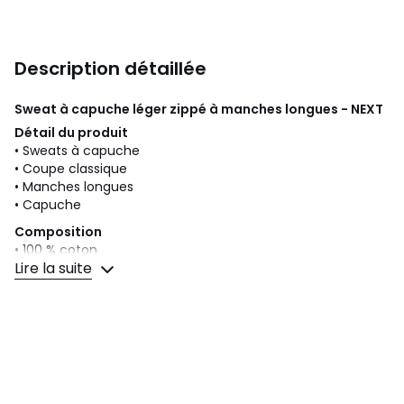
Description détaillée
Sweat à capuche léger zippé à manches longues - NEXT
Détail du produit
• Sweats à capuche
• Coupe classique
• Manches longues
• Capuche
Composition
• 100 % coton
Lire la suite
Entretien du produit
• Lavage en machine normal à 40°C. Ne pas utiliser de
javel. Séchage en machine à basse température.
Repassage à fer chaud/moyen. Ne pas nettoyer à sec.
Couleurs
Bleu Marine, Gris Ardoise, Noir
Tailles
XS, S, M, L, XL, 2XL, 3XL, 4XL, 5XL