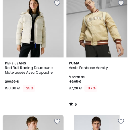
5
PEPE JEANS
PUMA
/
Red Bull Racing Doudoune
Veste Fanbase Varsity
5
Matelassée Avec Capuche
à partir de
200,00 €
139,95 €
150,00 €
-25%
87,28 €
-37%
5
/
5