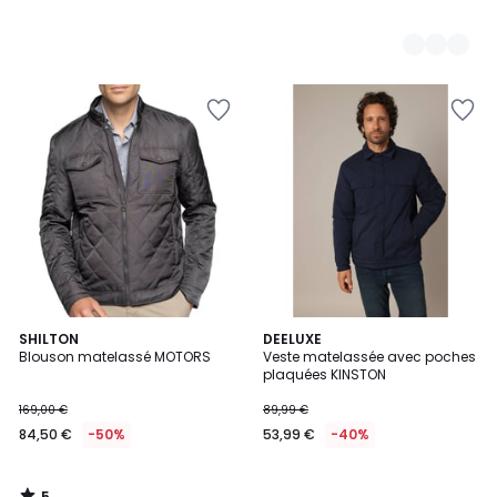
5
SHILTON
DEELUXE
/
Blouson matelassé MOTORS
Veste matelassée avec poches
5
plaquées KINSTON
169,00 €
89,99 €
84,50 €
-50%
53,99 €
-40%
5