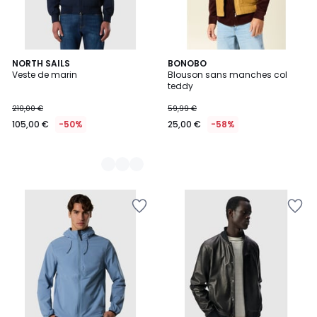
3
NORTH SAILS
BONOBO
Veste de marin
Blouson sans manches col
Couleurs
teddy
210,00 €
59,99 €
105,00 €
-50%
25,00 €
-58%