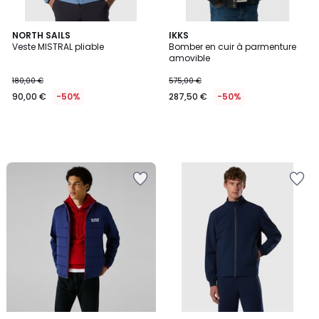
NORTH SAILS
IKKS
Veste MISTRAL pliable
Bomber en cuir à parmenture
amovible
180,00 €
575,00 €
90,00 €
-50%
287,50 €
-50%