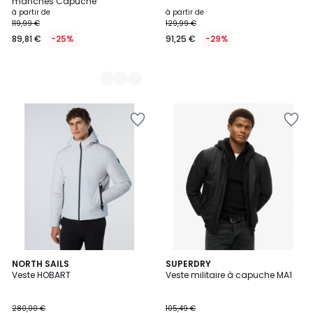
manches Capuche
à partir de
à partir de
119,99 €
129,99 €
89,81 €
-25%
91,25 €
-29%
4
NORTH SAILS
2
SUPERDRY
Veste HOBART
Veste militaire à capuche MA1
Couleurs
Couleurs
280,00 €
105,49 €