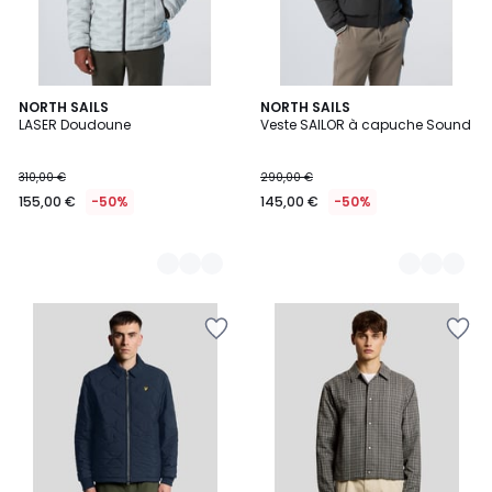
4
NORTH SAILS
2
NORTH SAILS
LASER Doudoune
Veste SAILOR à capuche Sound
Couleurs
Couleurs
310,00 €
290,00 €
155,00 €
-50%
145,00 €
-50%