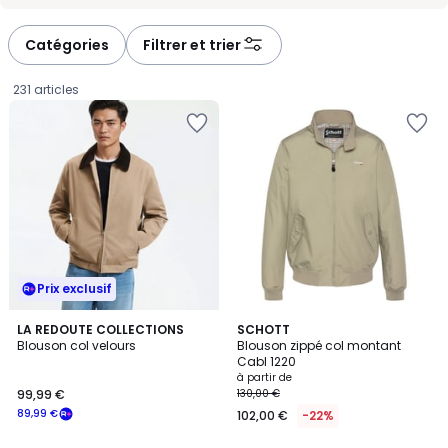
-
-
défiler
défiler
à
à
Catégories
Filtrer et trier
gauche
droite
231 articles
Prix exclusif
4,5
LA REDOUTE COLLECTIONS
6
SCHOTT
/ 5
Blouson col velours
Blouson zippé col montant
Couleurs
Cabl 1220
99,99
à partir de
99,99 €
130,00 €
€
89,99 €
102,00 €
-22%
souscrivez
à