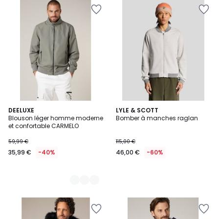
2
DEELUXE
LYLE & SCOTT
Blouson léger homme moderne
Bomber à manches raglan
Couleurs
et confortable CARMELO
59,99 €
115,00 €
35,99 €
-40%
46,00 €
-60%