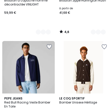
/ 5
Blouson à capuche homme
Blouson zippé Harrington Rush
Couleurs
Couleurs
décontractée VINLIGHT
à partir de
59,99 €
41,68 €
4,6
/
5
PEPE JEANS
LE COQ SPORTIF
Red Bull Racing Veste Bomber
Bomber Unisexe Héritage
En Toile