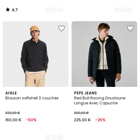
4,7
/
5
2
AIGLE
PEPE JEANS
Blouson softshell 3 couches
Red Bull Racing Doudoune
Couleurs
Longue Avec Capuche
320,00 €
300,00 €
160,00 €
-50%
225,00 €
-25%