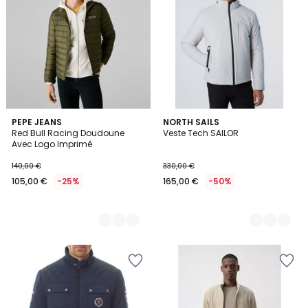
2
PEPE JEANS
3
NORTH SAILS
Red Bull Racing Doudoune
Veste Tech SAILOR
Couleurs
Couleurs
Avec Logo Imprimé
140,00 €
330,00 €
105,00 €
-25%
165,00 €
-50%