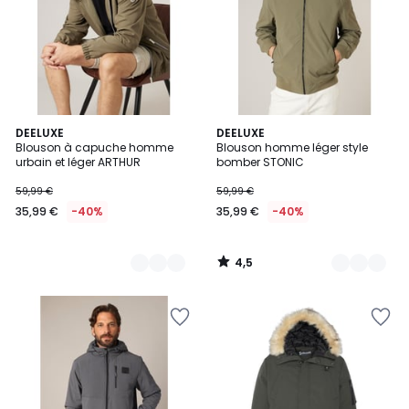
4,5
2
DEELUXE
2
DEELUXE
/ 5
Blouson à capuche homme
Blouson homme léger style
Couleurs
Couleurs
urbain et léger ARTHUR
bomber STONIC
59,99 €
59,99 €
35,99 €
-40%
35,99 €
-40%
4,5
/
5