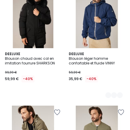
DEELUXE
4
DEELUXE
Blouson chaud avec col en
Blouson léger homme
Couleurs
imitation fourrure SHARKSON
confortable et fluide VINNY
99,99 €
59,99 €
59,99 €
-40%
35,99 €
-40%