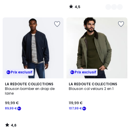
notre
4,5
programme
/
5
pour
payer
à
la
place
89,99
€.
Prix exclusif
Prix exclusif
4,6
LA REDOUTE COLLECTIONS
LA REDOUTE COLLECTIONS
/ 5
Blouson bomber en drap de
Blouson col velours 2 en 1
laine
99,99 €
119,99 €
89,99 €
107,99 €
4,6
/