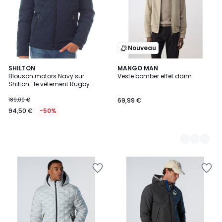
Nouveau
SHILTON
2
MANGO MAN
Blouson motors Navy sur
Veste bomber effet daim
Couleurs
Shilton : le vêtement Rugby
Sportswear !
189,00 €
69,99 €
94,50 €
-50%