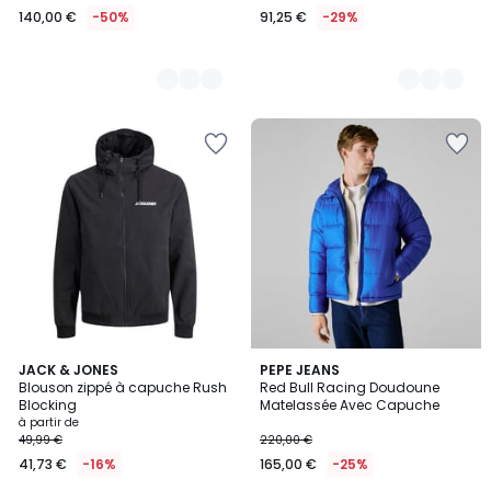
140,00 €
-50%
91,25 €
-29%
4,7
6
JACK & JONES
2
PEPE JEANS
/ 5
Blouson zippé à capuche Rush
Red Bull Racing Doudoune
Couleurs
Couleurs
Blocking
Matelassée Avec Capuche
à partir de
49,99 €
220,00 €
41,73 €
-16%
165,00 €
-25%