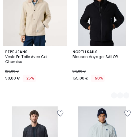
PEPE JEANS
3
NORTH SAILS
Veste En Toile Avec Col
Blouson Voyager SAILOR
Couleurs
Chemise
120,00 €
310,00 €
90,00 €
-25%
155,00 €
-50%