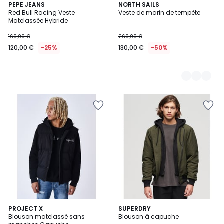
PEPE JEANS
2
NORTH SAILS
Red Bull Racing Veste
Veste de marin de tempête
Couleurs
Matelassée Hybride
160,00 €
260,00 €
120,00 €
-25%
130,00 €
-50%
3
PROJECT X
SUPERDRY
Blouson matelassé sans
Blouson à capuche
Couleurs