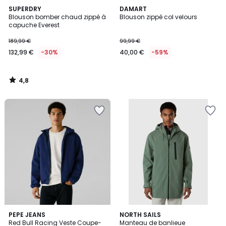
4,8
SUPERDRY
DAMART
/ 5
Blouson bomber chaud zippé à
Blouson zippé col velours
capuche Everest
189,99 €
99,99 €
132,99 €
-30%
40,00 €
-59%
4,8
/
5
PEPE JEANS
NORTH SAILS
Red Bull Racing Veste Coupe-
Manteau de banlieue