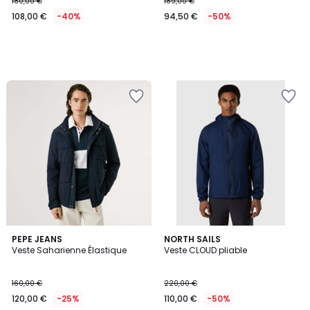
180,00 €
189,00 €
108,00 €
-40%
94,50 €
-50%
PEPE JEANS
2
NORTH SAILS
Veste Saharienne Élastique
Veste CLOUD pliable
Couleurs
160,00 €
220,00 €
120,00 €
-25%
110,00 €
-50%