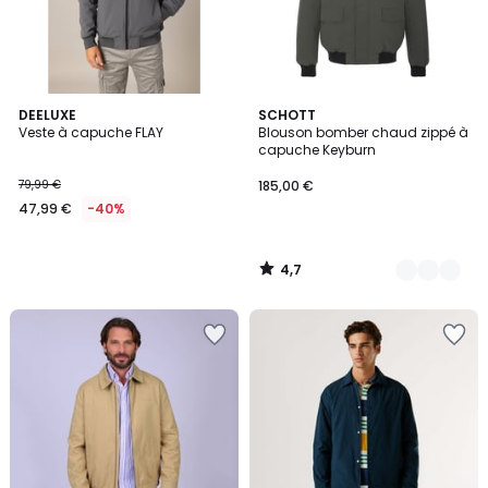
4,7
DEELUXE
3
SCHOTT
/ 5
Veste à capuche FLAY
Blouson bomber chaud zippé à
Couleurs
capuche Keyburn
79,99 €
185,00 €
47,99 €
-40%
4,7
/
5