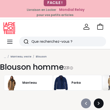
Mondial Relay
Livraison en Locker
EN CE MOMENT
pour vos petits articles
-20% dès 39€*
sur la mode
Voir
mon
La
panie
Redoute
Menu
Rechercher
Derniers
...
articles
Manteau, veste
Blouson
Blouson homme
vus
231
Manteau
Parka
Précédent
Suivan