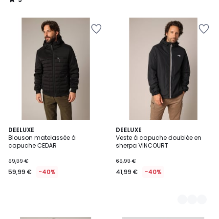
/
5
DEELUXE
3
DEELUXE
Blouson matelassée à
Veste à capuche doublée en
Couleurs
capuche CEDAR
sherpa VINCOURT
99,99 €
69,99 €
59,99 €
-40%
41,99 €
-40%