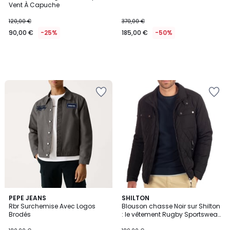
Vent À Capuche
120,00 €
370,00 €
90,00 €
-25%
185,00 €
-50%
PEPE JEANS
SHILTON
Rbr Surchemise Avec Logos
Blouson chasse Noir sur Shilton
Brodés
: le vêtement Rugby Sportswear
!