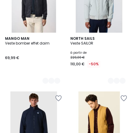
3
MANGO MAN
5
NORTH SAILS
Veste bomber effet daim
Veste SAILOR
Couleurs
Couleurs
à partir de
69,99 €
220,00 €
110,00 €
-50%