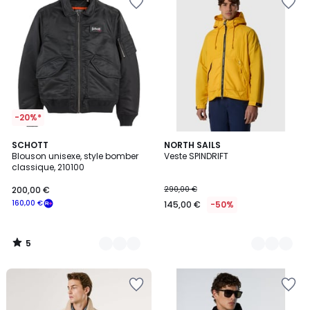
-20%*
5
3
SCHOTT
2
NORTH SAILS
/
Blouson unisexe, style bomber
Veste SPINDRIFT
Couleurs
Couleurs
5
classique, 210100
200,00 €
290,00 €
160,00 €
145,00 €
-50%
5
/
5