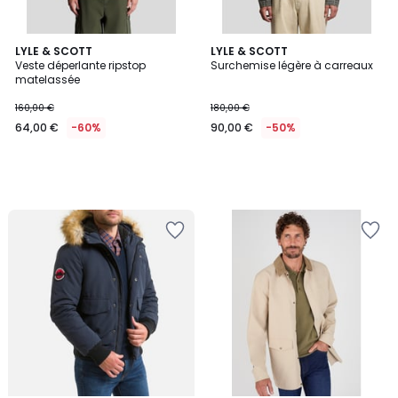
LYLE & SCOTT
LYLE & SCOTT
Veste déperlante ripstop
Surchemise légère à carreaux
matelassée
160,00 €
180,00 €
64,00 €
-60%
90,00 €
-50%