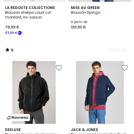
5
LA REDOUTE COLLECTIONS
2
MISE AU GREEN
/
Blouson sherpa court col
Blouson Django
Couleurs
5
montant, mi-saison
à partir de
79,99 €
139,90 €
63,99 €
5
/
5
Nouveau
4,6
2
DEELUXE
5
JACK & JONES