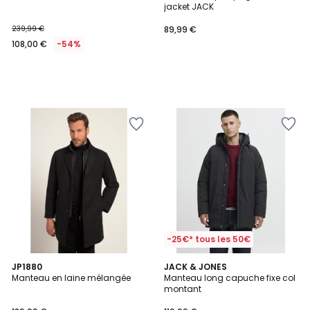
jacket JACK
239,99 €
89,99 €
108,00 €
-54%
-25€* tous les 50€
5
JP1880
2
JACK & JONES
/
Manteau en laine mélangée
Manteau long capuche fixe col
Couleurs
5
montant