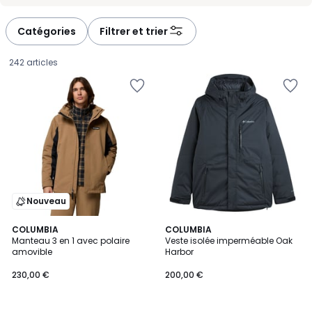
-
-
défiler
défiler
à
à
Catégories
Filtrer et trier
gauche
droite
242 articles
Nouveau
COLUMBIA
2
COLUMBIA
Manteau 3 en 1 avec polaire
Veste isolée imperméable Oak
Couleurs
amovible
Harbor
230,00
230,00 €
200,00 €
€.