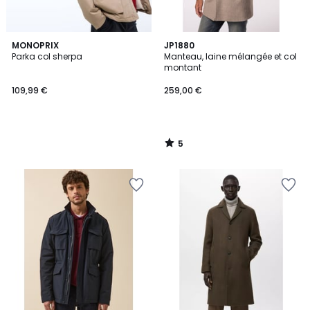
5
MONOPRIX
JP1880
/
Parka col sherpa
Manteau, laine mélangée et col
5
montant
109,99 €
259,00 €
5
/
5