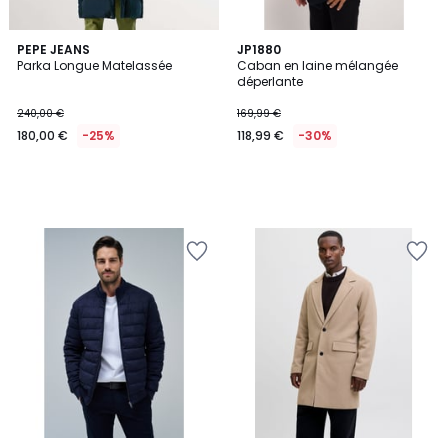
PEPE JEANS
JP1880
Parka Longue Matelassée
Caban en laine mélangée
déperlante
240,00 €
169,99 €
180,00 €
-25%
118,99 €
-30%