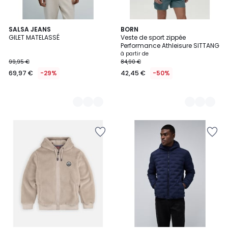
2
SALSA JEANS
3
BORN
GILET MATELASSÉ
Veste de sport zippée
Couleurs
Couleurs
Performance Athleisure SITTANG
à partir de
99,95 €
84,90 €
69,97 €
-29%
42,45 €
-50%