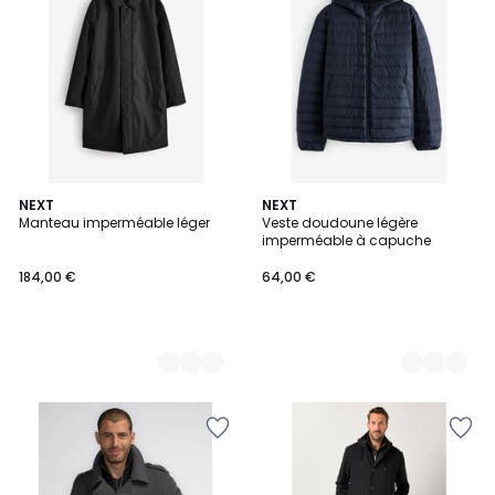
2
NEXT
3
NEXT
Manteau imperméable léger
Veste doudoune légère
Couleurs
Couleurs
imperméable à capuche
184,00 €
64,00 €