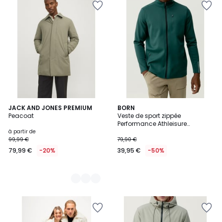
2
JACK AND JONES PREMIUM
BORN
Peacoat
Veste de sport zippée
Couleurs
Performance Athleisure
MACKENZIE
à partir de
99,99 €
79,90 €
79,99 €
-20%
39,95 €
-50%