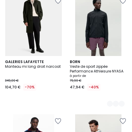
GALERIES LAFAYETTE
5
BORN
Manteau mi long droit narcoat
Veste de sport zippée
Couleurs
Performance Athleisure NYASA
à partir de
349,00 €
79,90 €
104,70 €
-70%
47,94 €
-40%