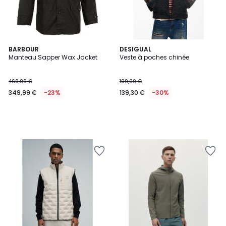
BARBOUR
DESIGUAL
Manteau Sapper Wax Jacket
Veste à poches chinée
460,00 €
199,00 €
349,99 €
-23%
139,30 €
-30%