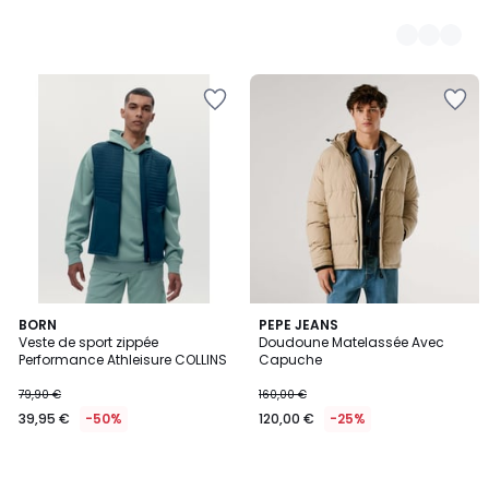
BORN
PEPE JEANS
Veste de sport zippée
Doudoune Matelassée Avec
Performance Athleisure COLLINS
Capuche
79,90 €
160,00 €
39,95 €
-50%
120,00 €
-25%