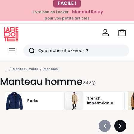
Mondial Relay
Livraison en Locker
EN CE MOMENT
pour vos petits articles
-20% dès 39€*
sur la mode
Voir
mon
La
panie
Redoute
Menu
Rechercher
Derniers
...
articles
Manteau, veste
Manteau
Manteau homme
vus
242
Trench,
Parka
imperméable
Précédent
Suivan