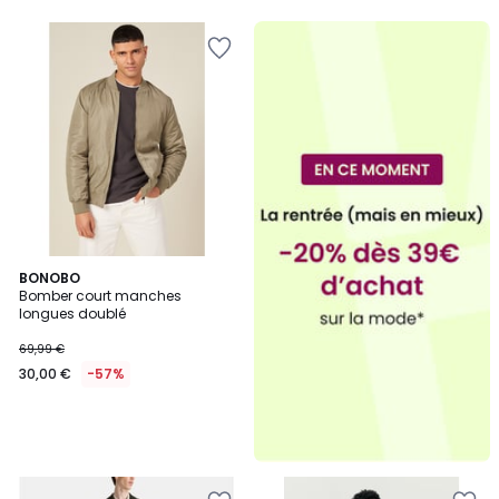
BONOBO
Bomber court manches
longues doublé
69,99 €
30,00 €
-57%