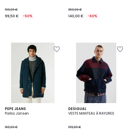
199,00 €
350,00 €
99,50 €
-50%
140,00 €
-60%
2
PEPE JEANS
DESIGUAL
Parka Jansen
VESTE MANTEAU À RAYURES
Couleurs
160,00 €
199,00 €