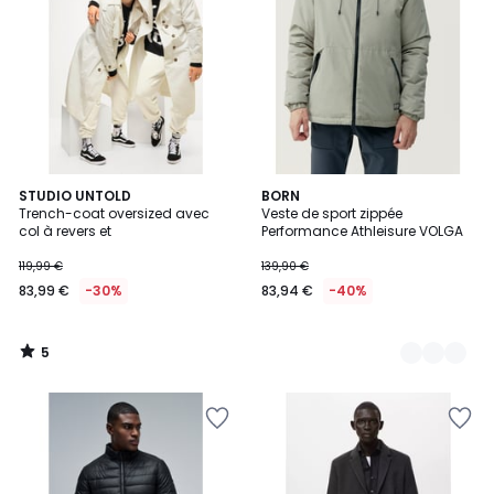
5
STUDIO UNTOLD
2
BORN
/
Trench-coat oversized avec
Veste de sport zippée
Couleurs
5
col à revers et
Performance Athleisure VOLGA
119,99 €
139,90 €
83,99 €
-30%
83,94 €
-40%
5
/
5