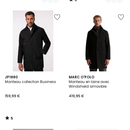
/
5
5
JP1880
MARC O'POLO
/
Manteau collection Business
Manteau en laine avec
5
Windshield amovible
159,99 €
419,95 €
5
/
5