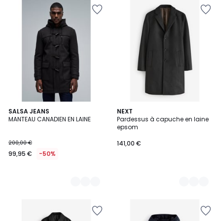
2
SALSA JEANS
2
NEXT
MANTEAU CANADIEN EN LAINE
Pardessus à capuche en laine
Couleurs
Couleurs
epsom
200,00 €
141,00 €
99,95 €
-50%