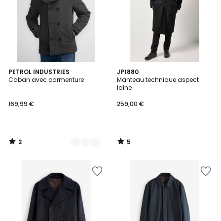
2
5
2
PETROL INDUSTRIES
JP1880
/
/
Caban avec parmenture
Manteau technique aspect
Couleurs
5
5
laine
169,99 €
259,00 €
2
5
/
/
5
5