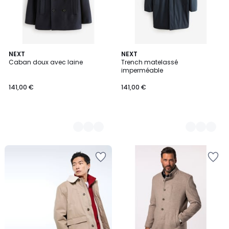
3
NEXT
2
NEXT
Caban doux avec laine
Trench matelassé
Couleurs
Couleurs
imperméable
141,00 €
141,00 €