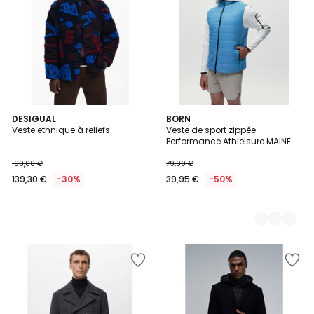
DESIGUAL
2
BORN
Veste ethnique à reliefs
Veste de sport zippée
Couleurs
Performance Athleisure MAINE
199,00 €
79,90 €
139,30 €
-30%
39,95 €
-50%