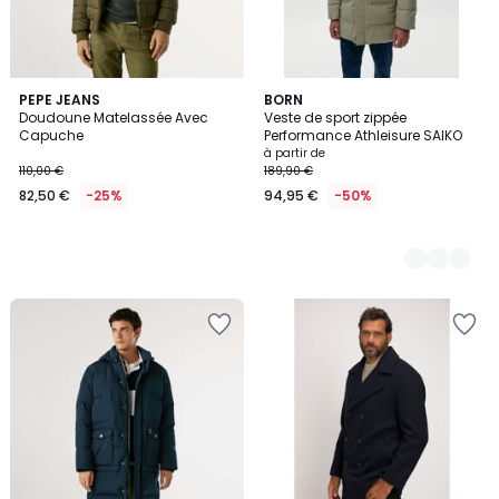
PEPE JEANS
3
BORN
Doudoune Matelassée Avec
Veste de sport zippée
Couleurs
Capuche
Performance Athleisure SAIKO
à partir de
110,00 €
189,90 €
82,50 €
-25%
94,95 €
-50%