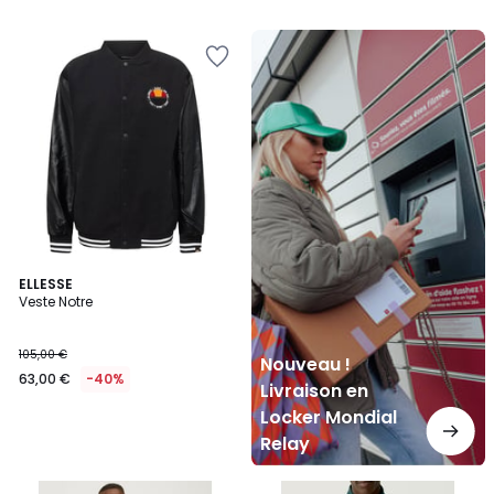
Nouveau
!
Livraison
en
Locker
Mondial
Relay
ELLESSE
Veste Notre
105,00 €
Nouveau !
63,00 €
-40%
Livraison en
Locker Mondial
Relay