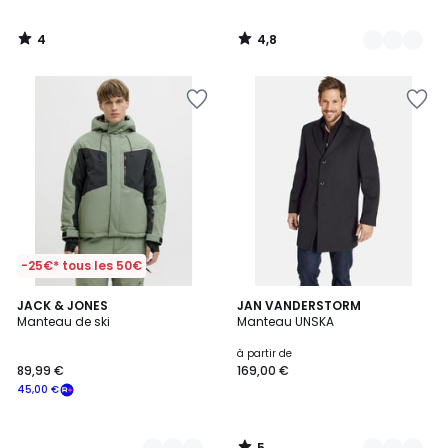
4
4,8
/
/
5
5
-25€* tous les 50€
5
3
JACK & JONES
2
JAN VANDERSTORM
/
Manteau de ski
Manteau UNSKA
Couleurs
Couleurs
5
à partir de
89,99 €
169,00 €
45,00 €
5