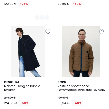
120,00 €
-25%
99,50 €
-50%
DESIGUAL
2
BORN
Manteau long en laine à
Veste de sport zippée
Couleurs
rayures
Performance Athleisure GARONA
249,00 €
109,90 €
124,50 €
-50%
65,94 €
-40%