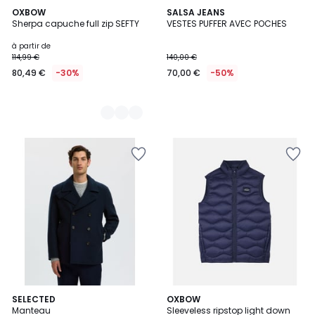
2
OXBOW
SALSA JEANS
Sherpa capuche full zip SEFTY
VESTES PUFFER AVEC POCHES
Couleurs
à partir de
114,99 €
140,00 €
80,49 €
-30%
70,00 €
-50%
SELECTED
OXBOW
Manteau
Sleeveless ripstop light down