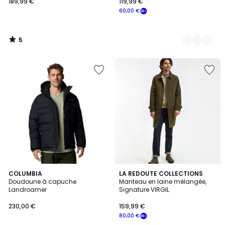
189,99 €
119,99 €
60,00 €
5
/
5
4
4,8
COLUMBIA
2
LA REDOUTE COLLECTIONS
/
/ 5
Doudoune à capuche
Manteau en laine mélangée,
Couleurs
5
Landroamer
Signature VIRGIL
230,00 €
159,99 €
80,00 €