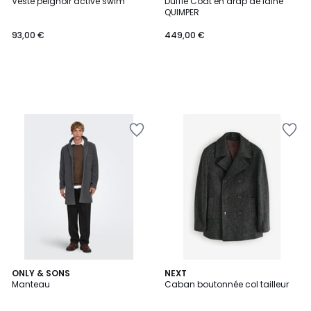
Veste peignoir active swim
Duffle Coat en drap de laine
QUIMPER
93,00 €
449,00 €
5
ONLY & SONS
2
NEXT
/
Manteau
Caban boutonnée col tailleur
Couleurs
5