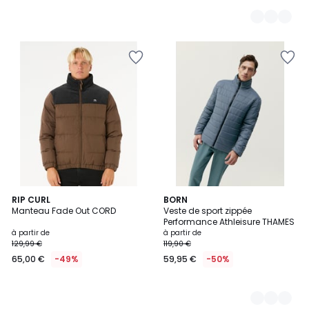
RIP CURL
2
BORN
Manteau Fade Out CORD
Veste de sport zippée
Couleurs
Performance Athleisure THAMES
à partir de
à partir de
129,99 €
119,90 €
65,00 €
-49%
59,95 €
-50%