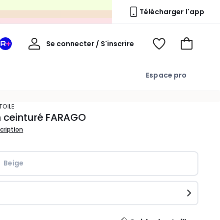
s
Télécharger l'app
Mon
Se connecter / S'inscrire
Mon
Voir
Voir
compte
espace
mes
mon
La
favoris
panier
Espace pro
Redoute
+
ETOILE
h ceinturé FARAGO
scription
Beige