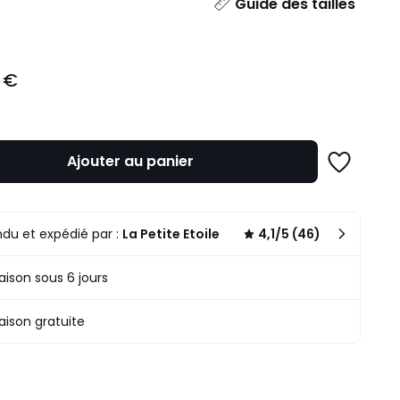
ité
Guide des tailles
 €
Ajouter au panier
Ajouter
à
une
liste
du et expédié par :
La Petite Etoile
4,1/5 (46)
raison sous 6 jours
raison gratuite