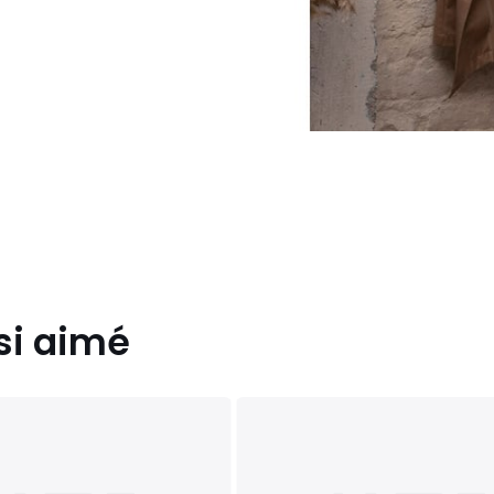
si aimé