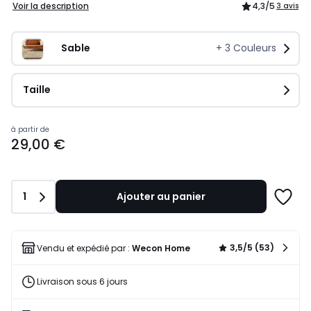
Voir la description
4,3
/5
3 avis
Sable
+
3
Couleurs
Taille
Prix
à partir de
29,00 €
à
partir
de
29,00
Quantité
1
Ajouter au panier
€.
Ajoute
à
une
liste
3,5/5 (53)
Vendu et expédié par :
Wecon Home
Livraison sous 6 jours