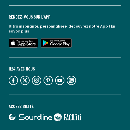
RENDEZ-VOUS SUR L'APP
Ultra inspirante, personnalisée, découvrez notre App !
En
savoir plus
lien vers l'app store
lien vers google play
H24 AVEC NOUS
lien vers l'espace réseaux sociaux
lien vers l'espace réseaux sociaux
lien vers l'espace réseaux sociaux
lien vers l'espace réseaux sociaux
lien vers l'espace réseaux sociaux
lien vers le blog la redoute
ACCESSIBILITÉ
lien vers Sourdline
lien vers Faciliti