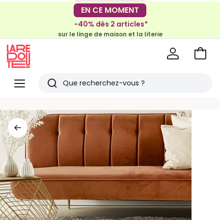
-30€ tous les 100€*
EN CE MOMENT
sur le meuble & la déco
-40% dès 2 articles*
sur le linge de maison et la literie
Voir
mon
La
panie
Redoute
Menu
Rechercher
Derniers
articles
vus