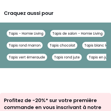
Craquez aussi pour
Tapis - Homie Living
Tapis de salon - Homie Living
Tapis rond marron
Tapis chocolat
Tapis blanc lai
Tapis vert émeraude
Tapis rond jute
Tapis en jute
Inscription
Profitez de -20%* sur votre première
newsletter
commande en vous inscrivant à notre