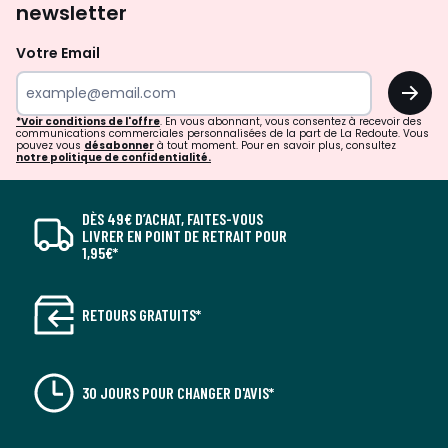
newsletter
Votre Email
OK
*Voir conditions de l'offre
. En vous abonnant, vous consentez à recevoir des
communications commerciales personnalisées de la part de La Redoute. Vous
pouvez vous
désabonner
à tout moment. Pour en savoir plus, consultez
notre politique de confidentialité.
DÈS 49€ D’ACHAT, FAITES-VOUS
LIVRER EN POINT DE RETRAIT POUR
1,95€*
RETOURS GRATUITS*
30 JOURS POUR CHANGER D'AVIS*