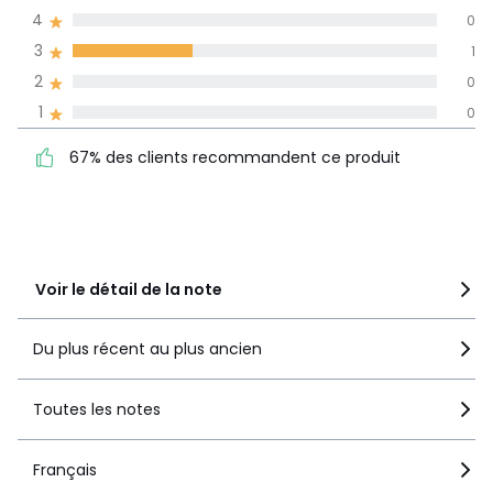
dans toutes les
4
0
langues
3
1
Informations,
2
0
La Redoute s'engage
1
0
67% des clients
5
2
recommandent ce produit
4
0
67% des clients recommandent ce produit
3
1
2
0
1
0
Voir le détail de la note
Du plus récent au plus ancien
Toutes les notes
Français