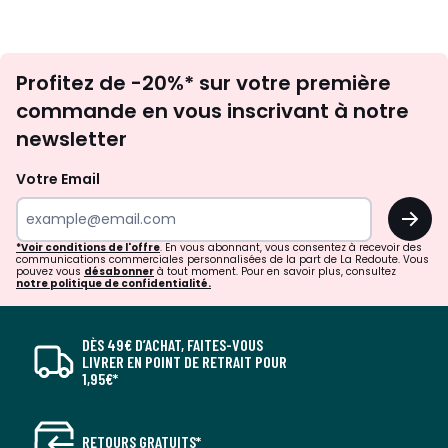
Inscription
Profitez de -20%* sur votre première
newsletter
commande en vous inscrivant à notre
newsletter
Votre Email
OK
*Voir conditions de l'offre
. En vous abonnant, vous consentez à recevoir des
communications commerciales personnalisées de la part de La Redoute. Vous
pouvez vous
désabonner
à tout moment. Pour en savoir plus, consultez
notre politique de confidentialité.
DÈS 49€ D’ACHAT, FAITES-VOUS
LIVRER EN POINT DE RETRAIT POUR
1,95€*
RETOURS GRATUITS*