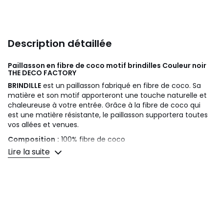
Description détaillée
Paillasson en fibre de coco motif brindilles Couleur noir
THE DECO FACTORY
BRINDILLE
est un paillasson fabriqué en fibre de coco. Sa
matière et son motif apporteront une touche naturelle et
chaleureuse à votre entrée. Grâce à la fibre de coco qui
est une matière résistante, le paillasson supportera toutes
vos allées et venues.
Composition
:
100% fibre de coco
Lire la suite
Epaisseur :
15 mm
Fabrication :
Fait à la machine
Qualité :
Entretien tapis facile, aspirateur ou chiffon
humide
Qui sommes-nous ?