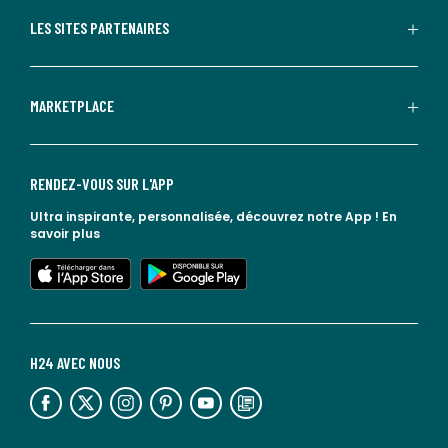
LES SITES PARTENAIRES
MARKETPLACE
RENDEZ-VOUS SUR L'APP
Ultra inspirante, personnalisée, découvrez notre App !
En
savoir plus
lien vers l'app store
lien vers google play
H24 AVEC NOUS
lien vers l'espace réseaux sociaux
lien vers l'espace réseaux sociaux
lien vers l'espace réseaux sociaux
lien vers l'espace réseaux sociaux
lien vers l'espace réseaux sociaux
lien vers le blog la redoute