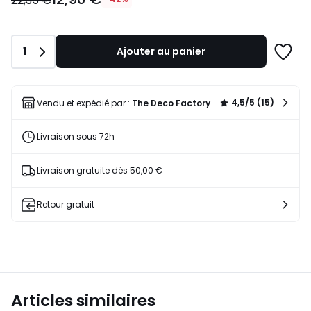
22,35 €
au
lieu
de
Quantité
1
Ajouter au panier
22,35
Ajoute
€
à
42%
une
de
liste
4,5/5 (15)
Vendu et expédié par :
The Deco Factory
réduction
appliquée.
Livraison sous 72h
Livraison gratuite dès 50,00 €
Retour gratuit
Articles similaires