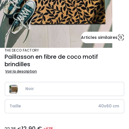
Articles similaires
THE DECO FACTORY
Paillasson en fibre de coco motif
brindilles
Voir la description
Noir
Taille
40x60 cm
12,90
12,90 €
€
-42%