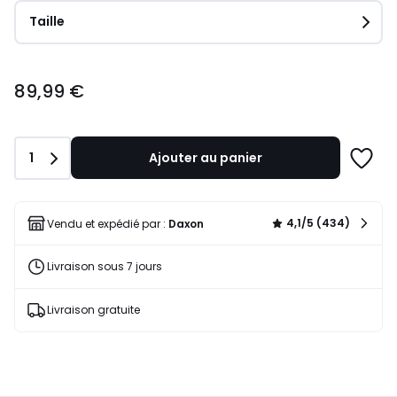
Taille
89,99
89,99 €
€.
Quantité
1
Ajouter au panier
Ajoute
à
une
liste
4,1/5 (434)
Vendu et expédié par :
Daxon
Livraison sous 7 jours
Livraison gratuite