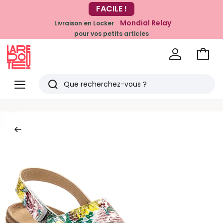
FACILE !
-20% dès 39€*
sur la mode
Mondial Relay
Livraison en Locker
pour vos petits articles
Voir
mon
La
panie
Redoute
Menu
Rechercher
Derniers
articles
vus