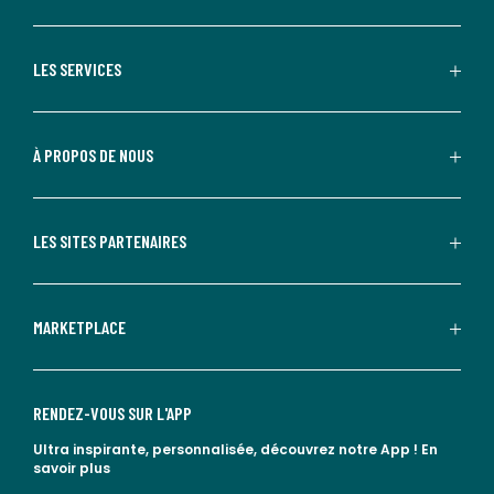
LES SERVICES
À PROPOS DE NOUS
LES SITES PARTENAIRES
MARKETPLACE
RENDEZ-VOUS SUR L'APP
Ultra inspirante, personnalisée, découvrez notre App !
En
savoir plus
lien vers l'app store
lien vers google play