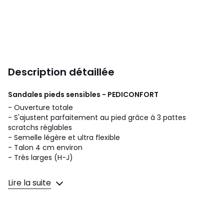
Description détaillée
Sandales pieds sensibles - PEDICONFORT
- Ouverture totale
- S'ajustent parfaitement au pied grâce à 3 pattes
scratchs réglables
- Semelle légère et ultra flexible
- Talon 4 cm environ
- Très larges (H-J)
COMPOSITION
Lire la suite
Dessus et doublure cuir.
Semelle intérieure cuir sur mousse épaisse (aérosemelle).
Semelle en polyuréthane. CUIR MAJORITAIRE