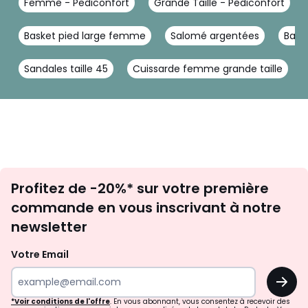
Femme - Pediconfort
Grande Taille - Pediconfort
Basket pied large femme
Salomé argentées
Baske
Sandales taille 45
Cuissarde femme grande taille
Inscription
Profitez de -20%* sur votre première
newsletter
commande en vous inscrivant à notre
newsletter
Votre Email
OK
*Voir conditions de l'offre
. En vous abonnant, vous consentez à recevoir des