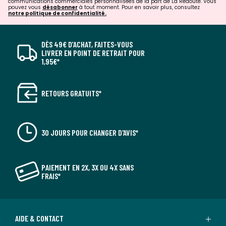
communications commerciales personnalisées de la part de La Redoute. Vous
pouvez vous
désabonner
à tout moment. Pour en savoir plus, consultez
notre politique de confidentialité.
DÈS 49€ D’ACHAT, FAITES-VOUS
LIVRER EN POINT DE RETRAIT POUR
1,95€*
RETOURS GRATUITS*
30 JOURS POUR CHANGER D'AVIS*
PAIEMENT EN 2X, 3X OU 4X SANS
FRAIS*
AIDE & CONTACT