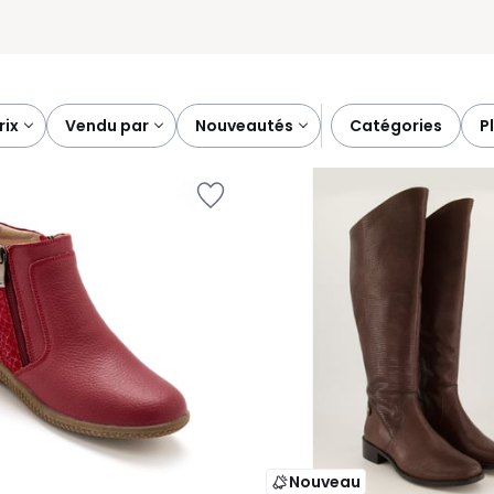
prix
vendu par
nouveautés
catégories
Nouveau