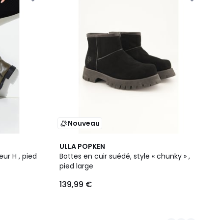
Nouveau
2
ULLA POPKEN
Couleurs
eur H , pied
Bottes en cuir suédé, style « chunky » ,
pied large
139,99 €