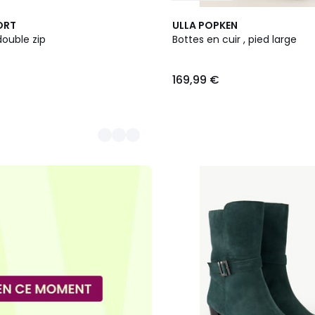
ORT
ULLA POPKEN
double zip
Bottes en cuir , pied large
169,99 €