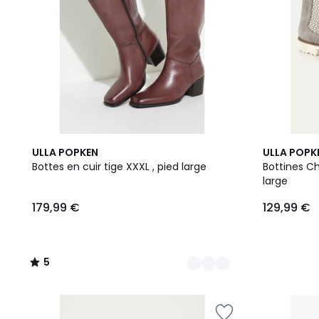
2
5
ULLA POPKEN
ULLA POPK
Couleurs
/
Bottes en cuir tige XXXL , pied large
Bottines Ch
5
large
179,99 €
129,99 €
5
/
5