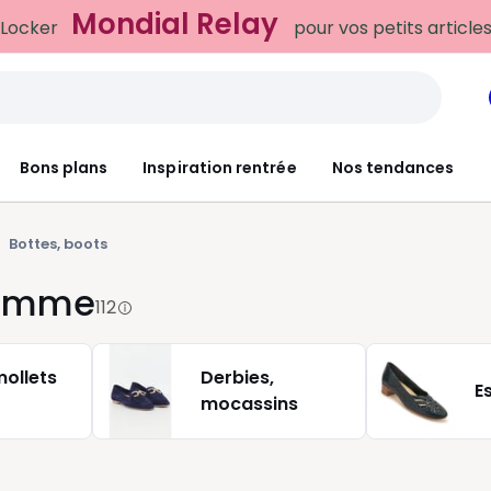
Mondial Relay
 Locker
pour vos petits article
Bons plans
Inspiration rentrée
Nos tendances
Bottes, boots
 femme
112
mollets
Derbies,
E
mocassins