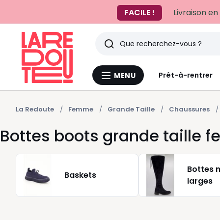
FACILE !
Livraison en
Rechercher
Derniers
Prêt-à-rentrer
MENU
Menu
articles
La
Redoute
vus
La Redoute
Femme
Grande Taille
Chaussures
Bottes boots grande taille
Bottes 
Baskets
larges