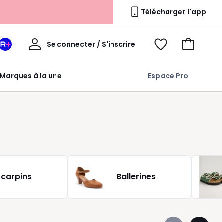
s
Télécharger l'app
Mon
Se connecter / S'inscrire
Mon
Voir
Voir
compte
espace
mes
mon
La
favoris
panier
Marques à la une
Espace Pro
Redoute
+
scarpins
Ballerines