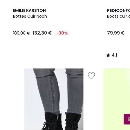
5
4,1
EMILIE KARSTON
PEDICONF
Couleurs
/ 5
Bottes Cuir Noah
Boots cuir 
132,30
132,30 €
79,99 €
189,00 €
-30%
€
au
lieu
de
4,1
189,00
/
€
5
30%
de
réduction
appliquée.