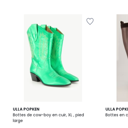
3
5
2
5
ULLA POPKEN
ULLA POPK
Couleurs
/
Couleurs
/
Bottes de cow-boy en cuir, XL , pied
Bottes en cu
5
5
large