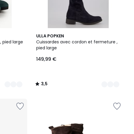
4
3,5
ULLA POPKEN
Couleurs
/ 5
, pied large
Cuissardes avec cordon et fermeture ,
pied large
149,99 €
3,5
/
5