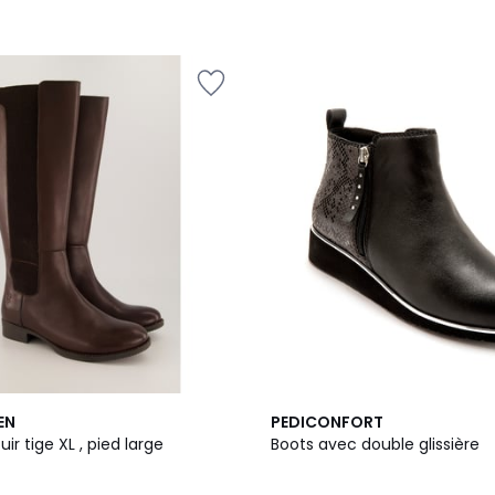
2
5
EN
PEDICONFORT
Couleurs
/
ir tige XL , pied large
Boots avec double glissière
5