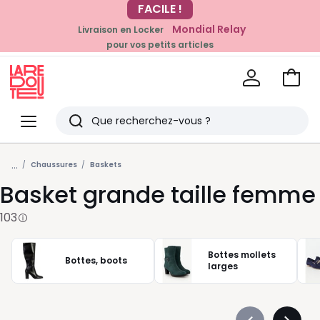
Mondial Relay
Livraison en Locker
EN CE MOMENT
pour vos petits articles
-20% dès 39€*
sur la mode
Voir
mon
La
panie
Redoute
Menu
Rechercher
Derniers
...
articles
Chaussures
Baskets
Basket grande taille femme
vus
103
Bottes mollets
Bottes, boots
larges