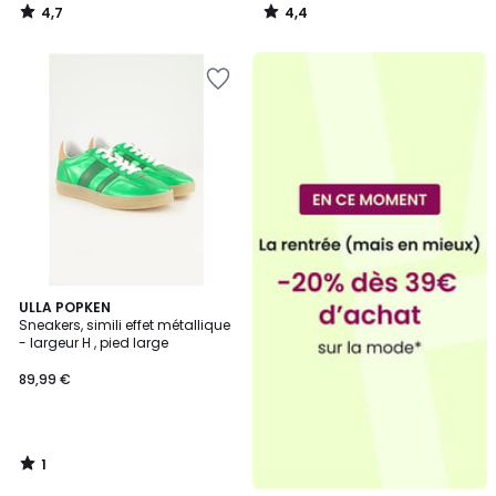
4,7
4,4
/
/
5
5
1
ULLA POPKEN
/
Sneakers, simili effet métallique
5
- largeur H , pied large
89,99 €
1
/
5