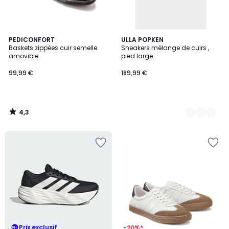
4,3
PEDICONFORT
2
ULLA POPKEN
/ 5
Baskets zippées cuir semelle
Sneakers mélange de cuirs ,
Couleurs
amovible
pied large
99,99 €
189,99 €
4,3
/
5
Prix exclusif
-20%*