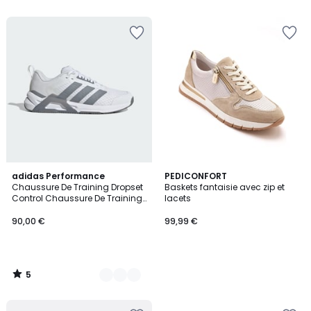
5
5
5
adidas Performance
PEDICONFORT
/
Chaussure De Training Dropset
Baskets fantaisie avec zip et
Couleurs
5
Control Chaussure De Training
lacets
Dropset Control
90,00 €
99,99 €
5
/
5