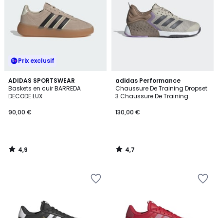
Prix exclusif
4,9
4,7
ADIDAS SPORTSWEAR
adidas Performance
/ 5
/ 5
Baskets en cuir BARREDA
Chaussure De Training Dropset
DECODE LUX
3 Chaussure De Training
Dropset 3
90,00 €
130,00 €
4,9
4,7
/
/
5
5