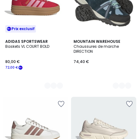
Prix exclusif
2
ADIDAS SPORTSWEAR
2
MOUNTAIN WAREHOUSE
Baskets VL COURT BOLD
Chaussures de marche
Couleurs
Couleurs
DIRECTION
80,00 €
74,40 €
72,00 €