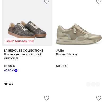
-25€* tous les 50€
4,7
LA REDOUTE COLLECTIONS
5
JANA
/ 5
Baskets rétro en cuir motif
Basket à talon
Couleurs
animalier
85,99 €
59,95 €
43,00 €
4,7
/
5