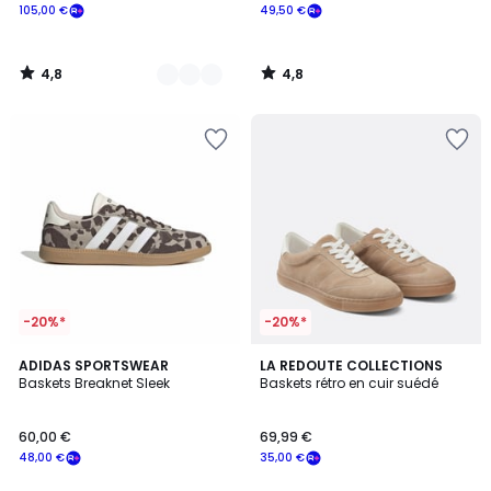
105,00 €
49,50 €
4,8
4,8
/
/
5
5
-20%*
-20%*
4,8
4,8
2
ADIDAS SPORTSWEAR
2
LA REDOUTE COLLECTIONS
/ 5
/ 5
Baskets Breaknet Sleek
Baskets rétro en cuir suédé
Couleurs
Couleurs
60,00 €
69,99 €
48,00 €
35,00 €