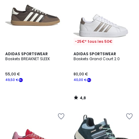
-25€* tous les 50€
4,8
ADIDAS SPORTSWEAR
ADIDAS SPORTSWEAR
/ 5
Baskets BREAKNET SLEEK
Baskets Grand Court 2.0
55,00 €
80,00 €
49,50 €
40,00 €
4,8
/
5