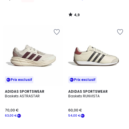
lieu
de
4,9
69,99
/
5
€
30%
de
réduction
appliquée.
Prix exclusif
Prix exclusif
4,7
4,4
ADIDAS SPORTSWEAR
ADIDAS SPORTSWEAR
/ 5
/ 5
Baskets ASTRASTAR
Baskets RUNVISTA
70,00 €
60,00 €
63,00 €
54,00 €