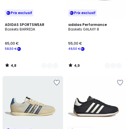
Prix exclusif
Prix exclusif
4,8
4,9
2
ADIDAS SPORTSWEAR
2
adidas Performance
/ 5
/ 5
Baskets BARREDA
Baskets GALAXY 8
Couleurs
Couleurs
65,00 €
55,00 €
58,50 €
49,50 €
4,8
4,9
/
/
5
5