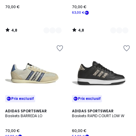
70,00 €
70,00 €
63,00 €
4,8
4,8
/
/
5
5
Prix exclusif
Prix exclusif
4,9
ADIDAS SPORTSWEAR
ADIDAS SPORTSWEAR
/ 5
Baskets BARREDA LO
Baskets RAPID COURT LOW W
70,00 €
60,00 €