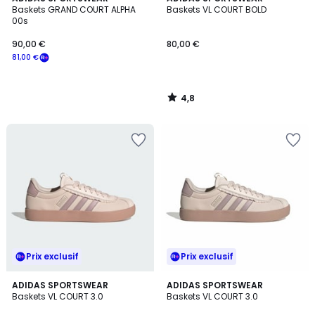
/ 5
Baskets GRAND COURT ALPHA
Baskets VL COURT BOLD
00s
90,00 €
80,00 €
81,00 €
4,8
/
5
Prix exclusif
Prix exclusif
4,8
4,8
2
ADIDAS SPORTSWEAR
2
ADIDAS SPORTSWEAR
/ 5
/ 5
Baskets VL COURT 3.0
Baskets VL COURT 3.0
Couleurs
Couleurs