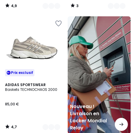
4,9
3
/
/
5
5
Nouveau
!
Livraison
en
Locker
Mondial
Relay
Prix exclusif
4,7
4
ADIDAS SPORTSWEAR
/ 5
Baskets TECHNOCHAOS 2000
Couleurs
85,00 €
Nouveau !
Livraison en
Locker Mondial
4,7
Relay
/