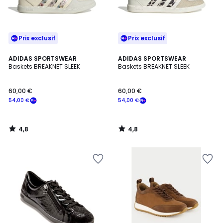
Prix exclusif
Prix exclusif
4,8
4,8
ADIDAS SPORTSWEAR
ADIDAS SPORTSWEAR
/ 5
/ 5
Baskets BREAKNET SLEEK
Baskets BREAKNET SLEEK
60,00 €
60,00 €
54,00 €
54,00 €
4,8
4,8
/
/
5
5