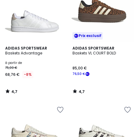
Prix exclusif
4,7
4,7
ADIDAS SPORTSWEAR
ADIDAS SPORTSWEAR
/ 5
/ 5
Baskets Advantage
Baskets VL COURT BOLD
à partir de
75,00 €
85,00 €
76,50 €
68,76 €
-8%
4,7
4,7
/
/
5
5