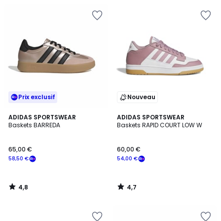
Prix exclusif
Nouveau
4,8
4,7
ADIDAS SPORTSWEAR
ADIDAS SPORTSWEAR
/ 5
/ 5
Baskets BARREDA
Baskets RAPID COURT LOW W
65,00 €
60,00 €
58,50 €
54,00 €
4,8
4,7
/
/
5
5