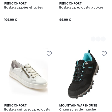
PEDICONFORT
2
PEDICONFORT
Baskets zippées et lacées
Baskets zip et lacets bicolore
Couleurs
109,99 €
99,99 €
3
PEDICONFORT
3
MOUNTAIN WAREHOUSE
Baskets cuir avec zip et lacets
Chaussures de marche
Couleurs
Couleurs