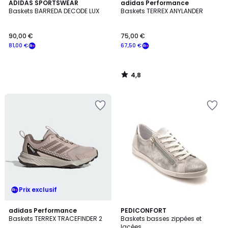
4,8
ADIDAS SPORTSWEAR
adidas Performance
/ 5
Baskets BARREDA DECODE LUX
Baskets TERREX ANYLANDER
90,00 €
75,00 €
81,00 €
67,50 €
4,8
/
5
Prix exclusif
4,7
4,5
3
adidas Performance
3
PEDICONFORT
/ 5
/ 5
Baskets TERREX TRACEFINDER 2
Baskets basses zippées et
Couleurs
Couleurs
lacées