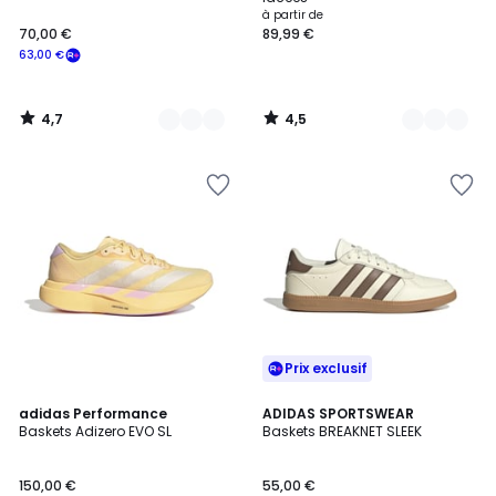
à partir de
70,00 €
89,99 €
63,00 €
4,7
4,5
/
/
5
5
Prix exclusif
4,8
4,8
4
adidas Performance
ADIDAS SPORTSWEAR
/ 5
/ 5
Baskets Adizero EVO SL
Baskets BREAKNET SLEEK
Couleurs
150,00 €
55,00 €