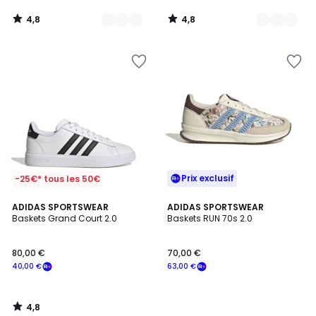
4,8
4,8
/
/
5
5
Prix exclusif
-25€* tous les 50€
4,8
ADIDAS SPORTSWEAR
ADIDAS SPORTSWEAR
/ 5
Baskets Grand Court 2.0
Baskets RUN 70s 2.0
80,00 €
70,00 €
40,00 €
63,00 €
4,8
/