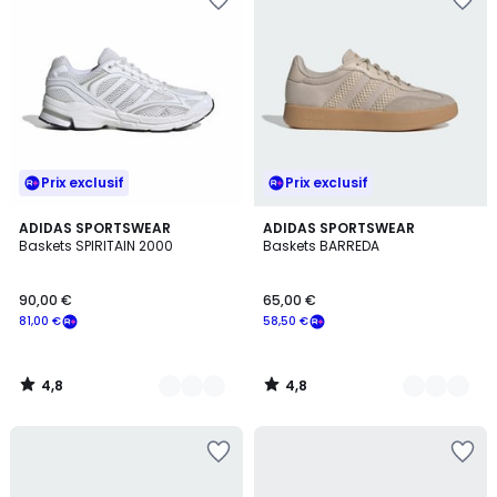
Prix exclusif
Prix exclusif
4,8
4,8
4
ADIDAS SPORTSWEAR
4
ADIDAS SPORTSWEAR
/ 5
/ 5
Baskets SPIRITAIN 2000
Baskets BARREDA
Couleurs
Couleurs
90,00 €
65,00 €
81,00 €
58,50 €
4,8
4,8
/
/
5
5