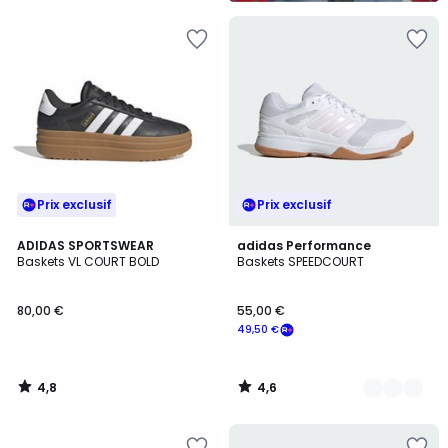
5
Prix exclusif
Prix exclusif
4,8
4,6
ADIDAS SPORTSWEAR
2
adidas Performance
/ 5
/ 5
Baskets VL COURT BOLD
Baskets SPEEDCOURT
Couleurs
80,00 €
55,00 €
49,50 €
4,8
4,6
/
/
5
5