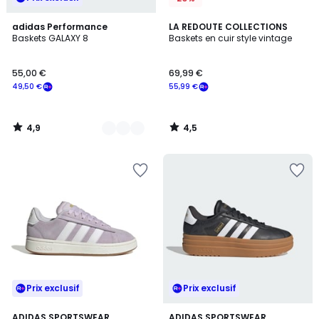
4,9
4,5
7
adidas Performance
LA REDOUTE COLLECTIONS
/ 5
/ 5
Baskets GALAXY 8
Baskets en cuir style vintage
Couleurs
55,00 €
69,99 €
49,50 €
55,99 €
4,9
4,5
/
/
5
5
Prix exclusif
Prix exclusif
4,8
ADIDAS SPORTSWEAR
ADIDAS SPORTSWEAR