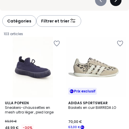
Précédent
Suivan
-
-
défiler
défiler
à
à
Catégories
Filtrer et trier
gauche
droite
103 articles
Prix exclusif
4,9
ULLA POPKEN
ADIDAS SPORTSWEAR
/ 5
Sneakers-chaussettes en
Baskets en cuir BARREDA LO
mesh ultra léger , pied large
48,99
69,99 €
70,00 €
€
63,00 €
48,99 €
-30%
au