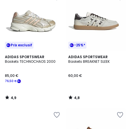
Prix exclusif
-25%*
4,9
4,8
ADIDAS SPORTSWEAR
ADIDAS SPORTSWEAR
/ 5
/ 5
Baskets TECHNOCHAOS 2000
Baskets BREAKNET SLEEK
85,00 €
60,00 €
76,50 €
4,9
4,8
/
/
5
5