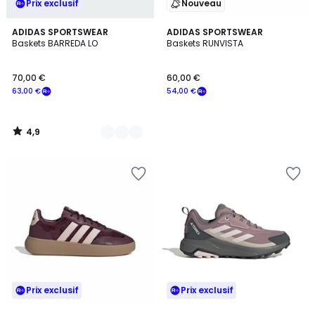
Prix exclusif
Nouveau
4,9
2
ADIDAS SPORTSWEAR
ADIDAS SPORTSWEAR
/ 5
Baskets BARREDA LO
Baskets RUNVISTA
Couleurs
70,00 €
60,00 €
63,00 €
54,00 €
4,9
/
5
Prix exclusif
Prix exclusif