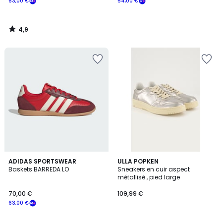
63,00 €
54,00 €
4,9
/
5
4,9
3
3
ADIDAS SPORTSWEAR
2
ULLA POPKEN
/ 5
/
Baskets BARREDA LO
Sneakers en cuir aspect
Couleurs
Couleurs
5
métallisé , pied large
70,00 €
109,99 €
63,00 €