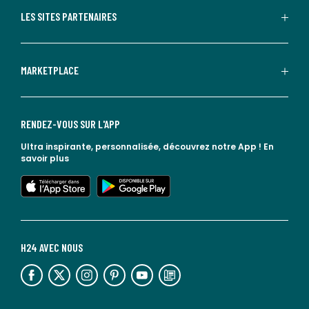
LES SITES PARTENAIRES
MARKETPLACE
RENDEZ-VOUS SUR L'APP
Ultra inspirante, personnalisée, découvrez notre App !
En
savoir plus
lien vers l'app store
lien vers google play
H24 AVEC NOUS
lien vers l'espace réseaux sociaux
lien vers l'espace réseaux sociaux
lien vers l'espace réseaux sociaux
lien vers l'espace réseaux sociaux
lien vers l'espace réseaux sociaux
lien vers le blog la redoute