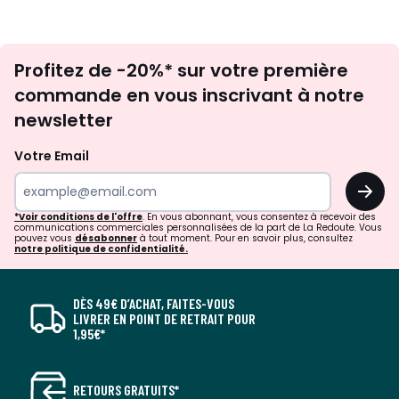
Inscription
Profitez de -20%* sur votre première
newsletter
commande en vous inscrivant à notre
newsletter
Votre Email
OK
*Voir conditions de l'offre
. En vous abonnant, vous consentez à recevoir des
communications commerciales personnalisées de la part de La Redoute. Vous
pouvez vous
désabonner
à tout moment. Pour en savoir plus, consultez
notre politique de confidentialité.
DÈS 49€ D’ACHAT, FAITES-VOUS
LIVRER EN POINT DE RETRAIT POUR
1,95€*
RETOURS GRATUITS*