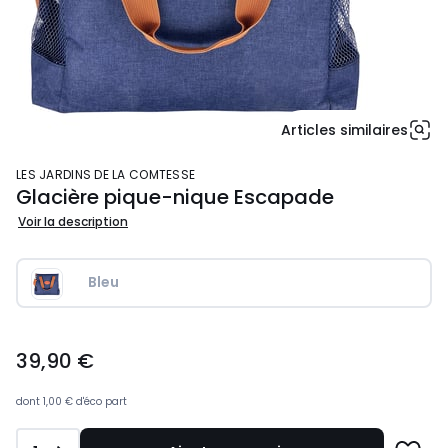
Articles similaires
LES JARDINS DE LA COMTESSE
Glacière pique-nique Escapade
Voir la description
Bleu
39,90
39,90 €
€.
dont
1,00 €
d'éco part