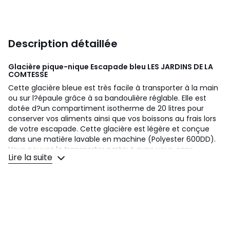
Description détaillée
Glacière pique-nique Escapade bleu
LES JARDINS DE LA
COMTESSE
Cette glacière bleue est très facile à transporter à la main
ou sur l?épaule grâce à sa bandoulière réglable. Elle est
dotée d?un compartiment isotherme de 20 litres pour
conserver vos aliments ainsi que vos boissons au frais lors
de votre escapade. Cette glacière est légère et conçue
dans une matière lavable en machine (Polyester 600DD).
Vous pouvez la transporter partout avec vous, sans
Lire la suite
difficulté ! Et pour parfaire votre pique-nique n?oublier
votre nappe spéciale pique-nique.
Couleurs
Bleu
Tailles
Taille Unique