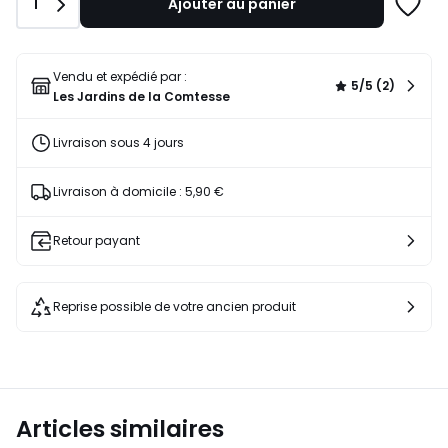
Quantité
1
Ajouter au panier
Ajoute
à
une
liste
Vendu et expédié par :
5/5 (2)
Les Jardins de la Comtesse
Livraison sous 4 jours
Livraison à domicile : 5,90 €
Retour payant
Reprise possible de votre ancien produit
Articles similaires