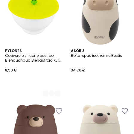
5
PYLONES
ASOBU
Couvercle silicone pour bol
Boîte repas isotherme Bestie
Couleurs
Bienauchaud Bienaufroid XL 15
cm
8,90 €
34,70 €