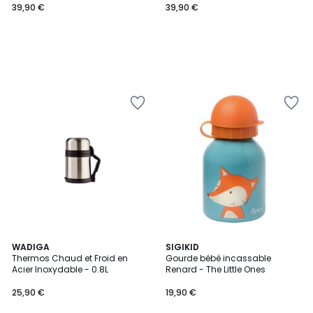
39,90 €
39,90 €
5
WADIGA
SIGIKID
/
Thermos Chaud et Froid en
Gourde bébé incassable
5
Acier Inoxydable - 0.8L
Renard - The Little Ones
25,90 €
19,90 €