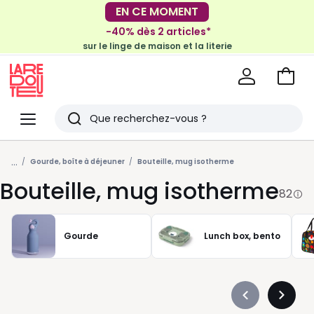
-40% dès 2 articles*
sur le linge de maison et la literie
EN CE MOMENT
-30€ tous les 100€*
sur le meuble & la déco
Voir
mon
La
panie
Redoute
Menu
Rechercher
Derniers
...
articles
Gourde, boîte à déjeuner
Bouteille, mug isotherme
Bouteille, mug isotherme
vus
82
Gourde
Lunch box, bento
Précédent
Suivan