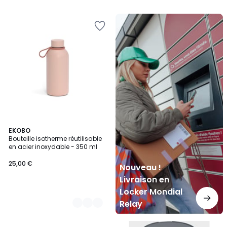
Nouveau
!
Livraison
en
Locker
Mondial
Relay
4
EKOBO
Bouteille isotherme réutilisable
Couleurs
en acier inoxydable - 350 ml
25,00 €
Nouveau !
Livraison en
Locker Mondial
Relay