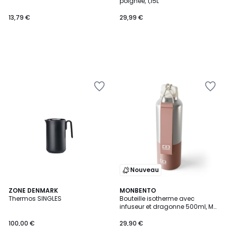
poignée, 1,15L
13,79 €
29,99 €
Nouveau
2
ZONE DENMARK
2
MONBENTO
Thermos SINGLES
Bouteille isotherme avec
Couleurs
Couleurs
infuseur et dragonne 500ml, MB
Steel
100,00 €
29,90 €