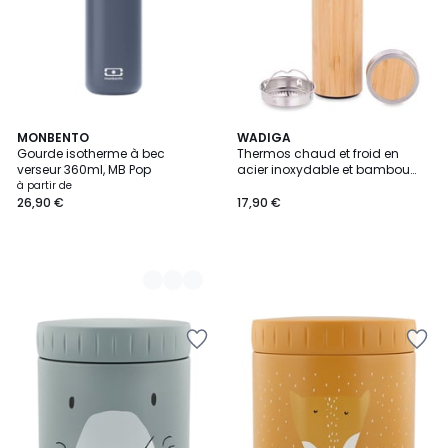
4
MONBENTO
WADIGA
Gourde isotherme à bec
Thermos chaud et froid en
Couleurs
verseur 360ml, MB Pop
acier inoxydable et bambou
avec filtre 500ml
à partir de
26,90 €
17,90 €