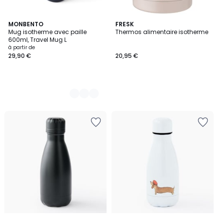
4
MONBENTO
FRESK
Mug isotherme avec paille
Thermos alimentaire isotherme
Couleurs
600ml, Travel Mug L
à partir de
29,90 €
20,95 €