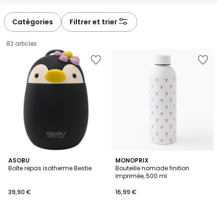
-
-
défiler
défiler
à
à
Catégories
Filtrer et trier
gauche
droite
82 articles
ASOBU
MONOPRIX
Boîte repas isotherme Bestie
Bouteille nomade finition
imprimée, 500 ml
39,90
39,90 €
16,99 €
€.