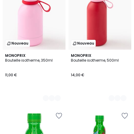
Nouveau
Nouveau
2
MONOPRIX
2
MONOPRIX
Bouteille isotherme, 350ml
Bouteille isotherme, 500ml
Couleurs
Couleurs
11,00 €
14,00 €