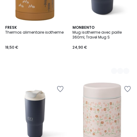
FRESK
3
MONBENTO
Thermos alimentaire isotherme
Mug isotherme avec paille
Couleurs
360ml, Travel Mug S
18,50 €
24,90 €