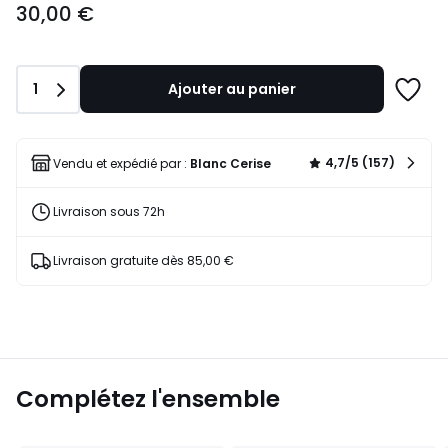
30,00 €
€.
Quantité
1
Ajouter au panier
Ajoute
à
une
liste
4,7/5 (157)
Vendu et expédié par :
Blanc Cerise
Livraison sous 72h
Livraison gratuite dès 85,00 €
Complétez l'ensemble