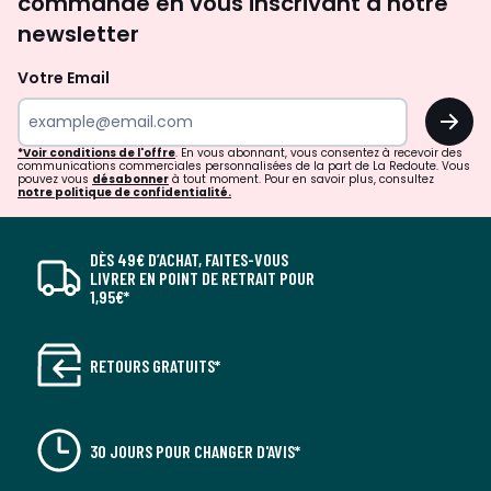
commande en vous inscrivant à notre
newsletter
Votre Email
OK
*Voir conditions de l'offre
. En vous abonnant, vous consentez à recevoir des
communications commerciales personnalisées de la part de La Redoute. Vous
pouvez vous
désabonner
à tout moment. Pour en savoir plus, consultez
notre politique de confidentialité.
DÈS 49€ D’ACHAT, FAITES-VOUS
LIVRER EN POINT DE RETRAIT POUR
1,95€*
RETOURS GRATUITS*
30 JOURS POUR CHANGER D'AVIS*