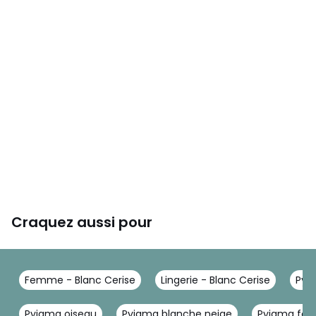
Craquez aussi pour
Femme - Blanc Cerise
Lingerie - Blanc Cerise
Pyj
Pyjama oiseau
Pyjama blanche neige
Pyjama fem