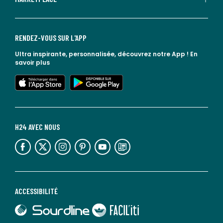
RENDEZ-VOUS SUR L'APP
Ultra inspirante, personnalisée, découvrez notre App !
En
savoir plus
lien vers l'app store
lien vers google play
H24 AVEC NOUS
lien vers l'espace réseaux sociaux
lien vers l'espace réseaux sociaux
lien vers l'espace réseaux sociaux
lien vers l'espace réseaux sociaux
lien vers l'espace réseaux sociaux
lien vers le blog la redoute
ACCESSIBILITÉ
lien vers Sourdline
lien vers Faciliti