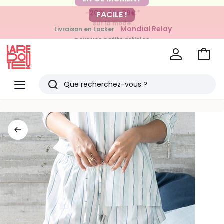
-20% dès 39€*
FACILE !
sur la mode
Mondial Relay
Livraison en Locker
pour vos petits articles
Voir
mon
La
panie
Redoute
Menu
Rechercher
Derniers
articles
vus